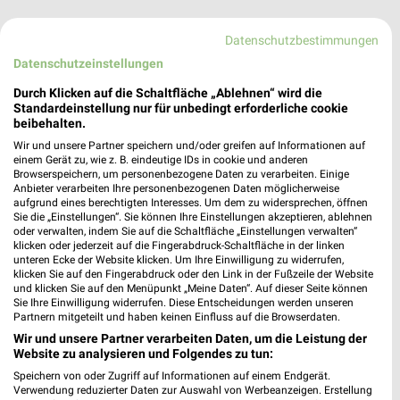
Datenschutzbestimmungen
Datenschutzeinstellungen
Durch Klicken auf die Schaltfläche „Ablehnen“ wird die
Standardeinstellung nur für unbedingt erforderliche cookie
beibehalten.
Wir und unsere Partner speichern und/oder greifen auf Informationen auf
einem Gerät zu, wie z. B. eindeutige IDs in cookie und anderen
Browserspeichern, um personenbezogene Daten zu verarbeiten. Einige
Anbieter verarbeiten Ihre personenbezogenen Daten möglicherweise
aufgrund eines berechtigten Interesses. Um dem zu widersprechen, öffnen
Sie die „Einstellungen“. Sie können Ihre Einstellungen akzeptieren, ablehnen
oder verwalten, indem Sie auf die Schaltfläche „Einstellungen verwalten“
klicken oder jederzeit auf die Fingerabdruck-Schaltfläche in der linken
TEDİ
unteren Ecke der Website klicken. Um Ihre Einwilligung zu widerrufen,
Prager Straße 2
klicken Sie auf den Fingerabdruck oder den Link in der Fußzeile der Website
❯
und klicken Sie auf den Menüpunkt „Meine Daten“. Auf dieser Seite können
01069 Dresden
Sie Ihre Einwilligung widerrufen. Diese Entscheidungen werden unseren
Partnern mitgeteilt und haben keinen Einfluss auf die Browserdaten.
165,86 km
Wir und unsere Partner verarbeiten Daten, um die Leistung der
Website zu analysieren und Folgendes zu tun:
TEDi
Speichern von oder Zugriff auf Informationen auf einem Endgerät.
Verwendung reduzierter Daten zur Auswahl von Werbeanzeigen. Erstellung
Pfotenhauer Str. 64