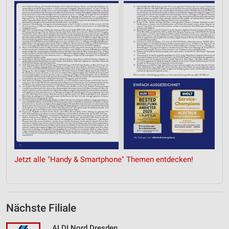
Verwendung von Profilen zur Auswahl
personalisierter Werbung
Erstellung von Profilen zur Personalisierung
von Inhalten
Verwendung von Profilen zur Auswahl
personalisierter Inhalte
Messung der Werbeleistung
Messung der Performance von Inhalten
Analyse von Zielgruppen durch Statistiken oder
Kombinationen von Daten aus verschiedenen
Quellen
Jetzt alle "Handy & Smartphone" Themen entdecken!
Entwicklung und Verbesserung der Angebote
Verwendung reduzierter Daten zur Auswahl von
Inhalten
Nächste Filiale
IAB-Besonderheiten:
ALDI Nord Dresden