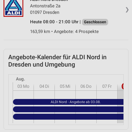
Verwendung genauer Standortdaten
Antonstraße 2a
❯
01097 Dresden
Geräte anhand von aktiv angeforderten
Informationen identifizieren
Heute 08:00 - 21:00 Uhr |
Geschlossen
Nicht-IAB-Verarbeitungszwecke:
163,59 km • Angebote: 4 Prospekte
Notwendig
Performance
Angebote-Kalender für ALDI Nord in
Funktional
Dresden und Umgebung
Werbung
Aug.
03
Mo
04
Di
05
Mi
06
Do
07
Fr
08
S
ALDI Nord - Angebote ab 03.08.