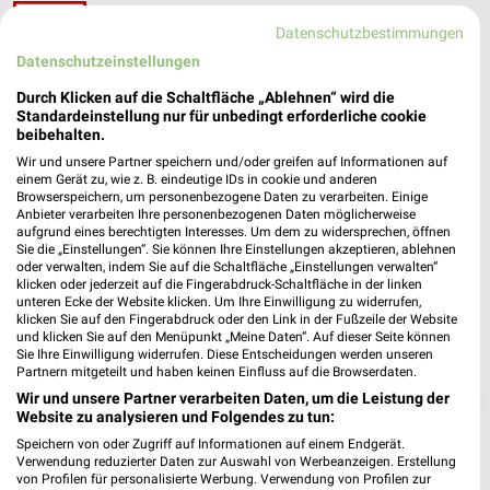
ALDI Nord Dresden
Datenschutzbestimmungen
Antonstraße 2a
❯
01097 Dresden
Datenschutzeinstellungen
Heute 08:00 - 21:00 Uhr |
Geschlossen
Durch Klicken auf die Schaltfläche „Ablehnen“ wird die
Standardeinstellung nur für unbedingt erforderliche cookie
163,59 km • Angebote: 4 Prospekte
beibehalten.
Wir und unsere Partner speichern und/oder greifen auf Informationen auf
einem Gerät zu, wie z. B. eindeutige IDs in cookie und anderen
Browserspeichern, um personenbezogene Daten zu verarbeiten. Einige
Anbieter verarbeiten Ihre personenbezogenen Daten möglicherweise
aufgrund eines berechtigten Interesses. Um dem zu widersprechen, öffnen
Sie die „Einstellungen“. Sie können Ihre Einstellungen akzeptieren, ablehnen
oder verwalten, indem Sie auf die Schaltfläche „Einstellungen verwalten“
klicken oder jederzeit auf die Fingerabdruck-Schaltfläche in der linken
unteren Ecke der Website klicken. Um Ihre Einwilligung zu widerrufen,
klicken Sie auf den Fingerabdruck oder den Link in der Fußzeile der Website
und klicken Sie auf den Menüpunkt „Meine Daten“. Auf dieser Seite können
Sie Ihre Einwilligung widerrufen. Diese Entscheidungen werden unseren
Partnern mitgeteilt und haben keinen Einfluss auf die Browserdaten.
❯
Wir und unsere Partner verarbeiten Daten, um die Leistung der
Website zu analysieren und Folgendes zu tun:
Speichern von oder Zugriff auf Informationen auf einem Endgerät.
Verwendung reduzierter Daten zur Auswahl von Werbeanzeigen. Erstellung
von Profilen für personalisierte Werbung. Verwendung von Profilen zur