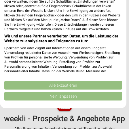
Angebote-Kalender für Rossmann in
oder verwalten, indem Sie auf die Schaltfläche „Einstellungen verwalten“
klicken oder jederzeit auf die Fingerabdruck-Schaltfläche in der linken
Dresden und Umgebung
unteren Ecke der Website klicken. Um Ihre Einwilligung zu widerrufen,
klicken Sie auf den Fingerabdruck oder den Link in der Fußzeile der Website
und klicken Sie auf den Menüpunkt „Meine Daten“. Auf dieser Seite können
Aug.
Sie Ihre Einwilligung widerrufen. Diese Entscheidungen werden unseren
03
Mo
04
Di
05
Mi
06
Do
07
Fr
08
S
Partnern mitgeteilt und haben keinen Einfluss auf die Browserdaten.
Wir und unsere Partner verarbeiten Daten, um die Leistung der
Rossmann 
Website zu analysieren und Folgendes zu tun:
Rossmann - Angebote ab 03.08.
Speichern von oder Zugriff auf Informationen auf einem Endgerät.
Verwendung reduzierter Daten zur Auswahl von Werbeanzeigen. Erstellung
von Profilen für personalisierte Werbung. Verwendung von Profilen zur
Auswahl personalisierter Werbung. Erstellung von Profilen zur
Personalisierung von Inhalten. Verwendung von Profilen zur Auswahl
personalisierter Inhalte. Messung der Werbeleistung. Messung der
Performance von Inhalten. Analyse von Zielgruppen durch Statistiken oder
MEHR PROSPEKTE
Kombinationen von Daten aus verschiedenen Quellen. Entwicklung und
Verbesserung der Angebote. Verwendung reduzierter Daten zur Auswahl
Alle akzeptieren
von Inhalten.
Daten können außerhalb der Europäischen Union weitergegeben und in die
Nein, anpassen
USA gesendet werden.
Ihre Einwilligung und die cookie Richtlinie gelten ausschließlich für diese
Website/App.
weekli - Prospekte & Angebote App
Partnerliste anzeigen (1 IAB-Anbieter)
Wir nutzen Ihre Daten für folgende Zwecke:
Alle Rossmann Angebote immer griffbereit – mit der