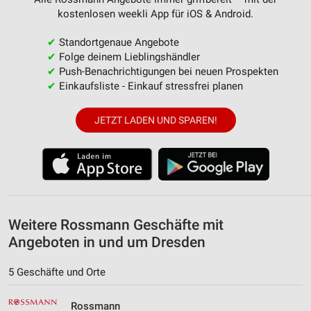
IAB-Verarbeitungszwecke:
kostenlosen weekli App für iOS & Android.
Speichern von oder Zugriff auf Informationen
auf einem Endgerät
✔
Standortgenaue Angebote
✔
Folge deinem Lieblingshändler
Verwendung reduzierter Daten zur Auswahl von
✔
Push-Benachrichtigungen bei neuen Prospekten
Werbeanzeigen
✔
Einkaufsliste - Einkauf stressfrei planen
Erstellung von Profilen für personalisierte
Werbung
JETZT LADEN UND SPAREN!
Verwendung von Profilen zur Auswahl
personalisierter Werbung
Erstellung von Profilen zur Personalisierung
von Inhalten
Weitere Rossmann Geschäfte mit
Verwendung von Profilen zur Auswahl
Angeboten in und um Dresden
personalisierter Inhalte
Messung der Werbeleistung
5 Geschäfte und Orte
Messung der Performance von Inhalten
Rossmann