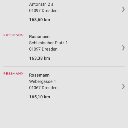
Antonstr. 2 a
Analyse von Zielgruppen durch Statistiken oder
❯
01097 Dresden
Kombinationen von Daten aus verschiedenen
Quellen
163,60 km
Entwicklung und Verbesserung der Angebote
Rossmann
Verwendung reduzierter Daten zur Auswahl von
Schlesischer Platz 1
Inhalten
❯
01097 Dresden
IAB-Besonderheiten:
163,38 km
Verwendung genauer Standortdaten
Geräte anhand von aktiv angeforderten
Rossmann
Informationen identifizieren
Webergasse 1
❯
01067 Dresden
Nicht-IAB-Verarbeitungszwecke:
165,10 km
Notwendig
Performance
Funktional