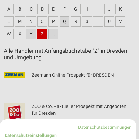
A
B
C
D
E
F
G
H
I
J
K
L
M
N
O
P
Q
R
S
T
U
V
W
X
Y
Z
...
Alle Händler mit Anfangsbuchstabe "Z" in Dresden
und Umgebung
Zeemann Online Prospekt für DRESDEN
ZOO & Co. - aktueller Prospekt mit Angeboten
für Dresden
Datenschutzbestimmungen
Datenschutzeinstellungen
Zoo Dresden Filialen & Öffnungszeiten für