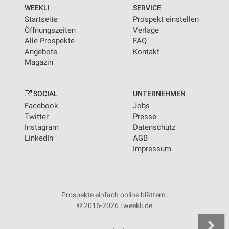
von Inhalten
WEEKLI
SERVICE
Startseite
Prospekt einstellen
Verwendung von Profilen zur Auswahl
Öffnungszeiten
Verlage
personalisierter Inhalte
Alle Prospekte
FAQ
Angebote
Kontakt
Messung der Werbeleistung
Magazin
Messung der Performance von Inhalten
SOCIAL
UNTERNEHMEN
Analyse von Zielgruppen durch Statistiken oder
Facebook
Jobs
Kombinationen von Daten aus verschiedenen
Quellen
Twitter
Presse
Instagram
Datenschutz
Entwicklung und Verbesserung der Angebote
LinkedIn
AGB
Impressum
Verwendung reduzierter Daten zur Auswahl von
Inhalten
IAB-Besonderheiten:
Prospekte einfach online blättern.
Verwendung genauer Standortdaten
© 2016-2026 | weekli.de
Geräte anhand von aktiv angeforderten