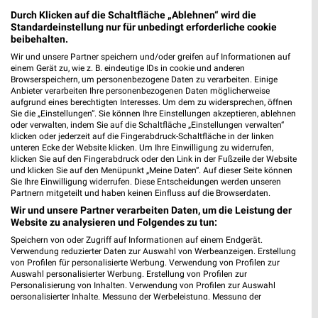
Dresden
Durch Klicken auf die Schaltfläche „Ablehnen“ wird die
Standardeinstellung nur für unbedingt erforderliche cookie
beibehalten.
Wir und unsere Partner speichern und/oder greifen auf Informationen auf
Zweirad Stadler Filialen & Öffnungszeiten für
einem Gerät zu, wie z. B. eindeutige IDs in cookie und anderen
Browserspeichern, um personenbezogene Daten zu verarbeiten. Einige
Chemnitz
Anbieter verarbeiten Ihre personenbezogenen Daten möglicherweise
aufgrund eines berechtigten Interesses. Um dem zu widersprechen, öffnen
Sie die „Einstellungen“. Sie können Ihre Einstellungen akzeptieren, ablehnen
oder verwalten, indem Sie auf die Schaltfläche „Einstellungen verwalten“
klicken oder jederzeit auf die Fingerabdruck-Schaltfläche in der linken
unteren Ecke der Website klicken. Um Ihre Einwilligung zu widerrufen,
klicken Sie auf den Fingerabdruck oder den Link in der Fußzeile der Website
und klicken Sie auf den Menüpunkt „Meine Daten“. Auf dieser Seite können
Sie Ihre Einwilligung widerrufen. Diese Entscheidungen werden unseren
Partnern mitgeteilt und haben keinen Einfluss auf die Browserdaten.
Noch mehr Angebote in
Wir und unsere Partner verarbeiten Daten, um die Leistung der
Website zu analysieren und Folgendes zu tun:
Speichern von oder Zugriff auf Informationen auf einem Endgerät.
der weekli App!
Verwendung reduzierter Daten zur Auswahl von Werbeanzeigen. Erstellung
von Profilen für personalisierte Werbung. Verwendung von Profilen zur
Auswahl personalisierter Werbung. Erstellung von Profilen zur
Personalisierung von Inhalten. Verwendung von Profilen zur Auswahl
personalisierter Inhalte. Messung der Werbeleistung. Messung der
Performance von Inhalten. Analyse von Zielgruppen durch Statistiken oder