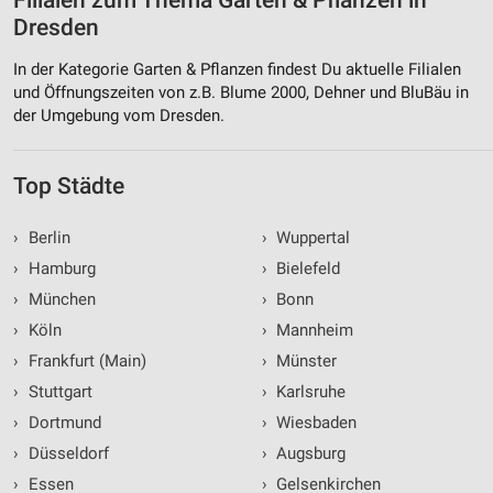
Filialen zum Thema Garten & Pflanzen in
Dresden
Funktional
In der Kategorie Garten & Pflanzen findest Du aktuelle Filialen
Werbung
und Öffnungszeiten von z.B. Blume 2000, Dehner und BluBäu in
der Umgebung vom Dresden.
Top Städte
›
Berlin
›
Wuppertal
›
Hamburg
›
Bielefeld
›
München
›
Bonn
›
Köln
›
Mannheim
›
Frankfurt (Main)
›
Münster
›
Stuttgart
›
Karlsruhe
›
Dortmund
›
Wiesbaden
›
Düsseldorf
›
Augsburg
›
Essen
›
Gelsenkirchen