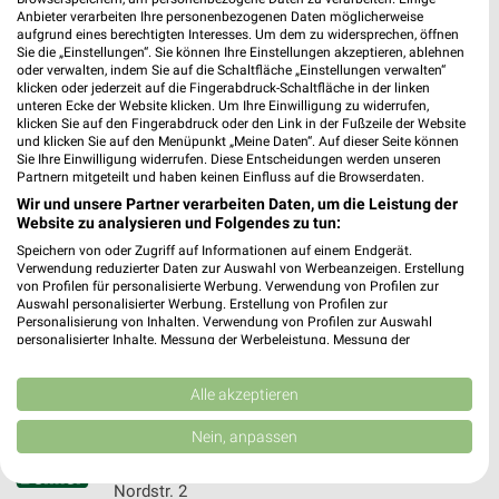
Anbieter verarbeiten Ihre personenbezogenen Daten möglicherweise
156,75 km
aufgrund eines berechtigten Interesses. Um dem zu widersprechen, öffnen
Sie die „Einstellungen“. Sie können Ihre Einstellungen akzeptieren, ablehnen
oder verwalten, indem Sie auf die Schaltfläche „Einstellungen verwalten“
klicken oder jederzeit auf die Fingerabdruck-Schaltfläche in der linken
Haus- und Gartenservice Marienberg
unteren Ecke der Website klicken. Um Ihre Einwilligung zu widerrufen,
Gerbergasse 144
klicken Sie auf den Fingerabdruck oder den Link in der Fußzeile der Website
09496 Marienberg
und klicken Sie auf den Menüpunkt „Meine Daten“. Auf dieser Seite können
❯
Sie Ihre Einwilligung widerrufen. Diese Entscheidungen werden unseren
Heute 08:00 - 18:00 Uhr |
Partnern mitgeteilt und haben keinen Einfluss auf die Browserdaten.
Geschlossen
Wir und unsere Partner verarbeiten Daten, um die Leistung der
207,42 km
Website zu analysieren und Folgendes zu tun:
Speichern von oder Zugriff auf Informationen auf einem Endgerät.
Verwendung reduzierter Daten zur Auswahl von Werbeanzeigen. Erstellung
Gärtnerei Gärtner Drebach
von Profilen für personalisierte Werbung. Verwendung von Profilen zur
Venusberger Straße 7
Auswahl personalisierter Werbung. Erstellung von Profilen zur
Personalisierung von Inhalten. Verwendung von Profilen zur Auswahl
09430 Drebach
❯
personalisierter Inhalte. Messung der Werbeleistung. Messung der
Performance von Inhalten. Analyse von Zielgruppen durch Statistiken oder
Heute 08:00 - 18:00 Uhr |
Geschlossen
Kombinationen von Daten aus verschiedenen Quellen. Entwicklung und
Verbesserung der Angebote. Verwendung reduzierter Daten zur Auswahl
Alle akzeptieren
205,16 km
von Inhalten.
Daten können außerhalb der Europäischen Union weitergegeben und in die
Nein, anpassen
USA gesendet werden.
Dehner Markt Röhrsdorf
Ihre Einwilligung und die cookie Richtlinie gelten ausschließlich für diese
Website/App.
Nordstr. 2