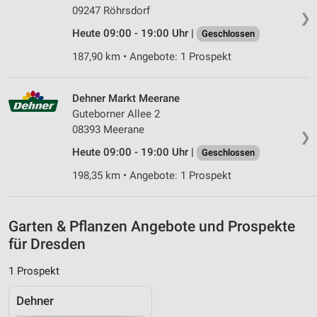
09247 Röhrsdorf
Partnerliste anzeigen (1 IAB-Anbieter)
❯
Wir nutzen Ihre Daten für folgende Zwecke:
Heute 09:00 - 19:00 Uhr |
Geschlossen
IAB-Verarbeitungszwecke:
187,90 km • Angebote: 1 Prospekt
Speichern von oder Zugriff auf Informationen
auf einem Endgerät
Dehner Markt Meerane
Verwendung reduzierter Daten zur Auswahl von
Guteborner Allee 2
Werbeanzeigen
08393 Meerane
❯
Erstellung von Profilen für personalisierte
Heute 09:00 - 19:00 Uhr |
Geschlossen
Werbung
198,35 km • Angebote: 1 Prospekt
Verwendung von Profilen zur Auswahl
personalisierter Werbung
Garten & Pflanzen Angebote und Prospekte
Erstellung von Profilen zur Personalisierung
für Dresden
von Inhalten
1 Prospekt
Verwendung von Profilen zur Auswahl
personalisierter Inhalte
Dehner
Messung der Werbeleistung