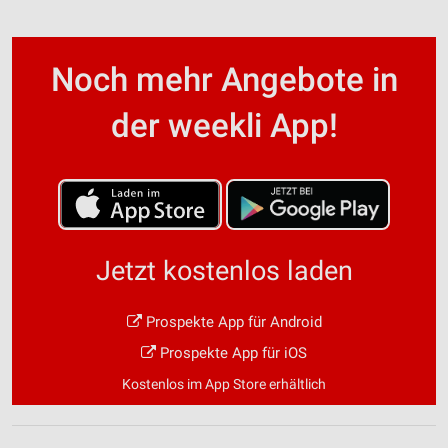
Noch mehr Angebote in
der weekli App!
Jetzt kostenlos laden
Prospekte App für Android
Prospekte App für iOS
Kostenlos im App Store erhältlich