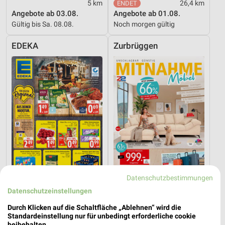
5 km
26,4 km
Angebote ab 03.08.
Angebote ab 01.08.
Gültig bis Sa. 08.08.
Noch morgen gültig
EDEKA
Zurbrüggen
Datenschutzbestimmungen
Datenschutzeinstellungen
22,3 km
65,5 km
Angebote ab 03.08.
Angebote ab 11.07.
Durch Klicken auf die Schaltfläche „Ablehnen“ wird die
Gültig bis Sa. 08.08.
Gültig bis Sa. 08.08.
Standardeinstellung nur für unbedingt erforderliche cookie
beibehalten.