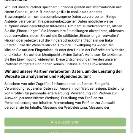
Opti Wohnwelt
REWE
Wir und unsere Partner speichern und/oder greifen auf Informationen auf
einem Gerät zu, wie z. B. eindeutige IDs in cookie und anderen
Browserspeichern, um personenbezogene Daten zu verarbeiten. Einige
Anbieter verarbeiten Ihre personenbezogenen Daten möglicherweise
aufgrund eines berechtigten Interesses. Um dem zu widersprechen, öffnen
Sie die „Einstellungen“. Sie können Ihre Einstellungen akzeptieren, ablehnen
oder verwalten, indem Sie auf die Schaltfläche „Einstellungen verwalten“
klicken oder jederzeit auf die Fingerabdruck-Schaltfläche in der linken
unteren Ecke der Website klicken. Um Ihre Einwilligung zu widerrufen,
klicken Sie auf den Fingerabdruck oder den Link in der Fußzeile der Website
und klicken Sie auf den Menüpunkt „Meine Daten“. Auf dieser Seite können
Sie Ihre Einwilligung widerrufen. Diese Entscheidungen werden unseren
Partnern mitgeteilt und haben keinen Einfluss auf die Browserdaten.
Wir und unsere Partner verarbeiten Daten, um die Leistung der
Website zu analysieren und Folgendes zu tun:
Speichern von oder Zugriff auf Informationen auf einem Endgerät.
Verwendung reduzierter Daten zur Auswahl von Werbeanzeigen. Erstellung
von Profilen für personalisierte Werbung. Verwendung von Profilen zur
9 km
10 km
Auswahl personalisierter Werbung. Erstellung von Profilen zur
Hot Sommer Sale
Angebote ab 03.08.
Personalisierung von Inhalten. Verwendung von Profilen zur Auswahl
personalisierter Inhalte. Messung der Werbeleistung. Messung der
Gültig bis Sa. 29.08.
Gültig bis Sa. 08.08.
Performance von Inhalten. Analyse von Zielgruppen durch Statistiken oder
Kombinationen von Daten aus verschiedenen Quellen. Entwicklung und
Zurbrüggen
Kaufland
Verbesserung der Angebote. Verwendung reduzierter Daten zur Auswahl
Alle akzeptieren
von Inhalten.
Daten können außerhalb der Europäischen Union weitergegeben und in die