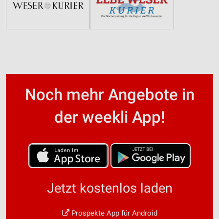
Noch mehr Angebote in
der weekli App!
Jetzt kostenlos laden
Prospekte App für Android