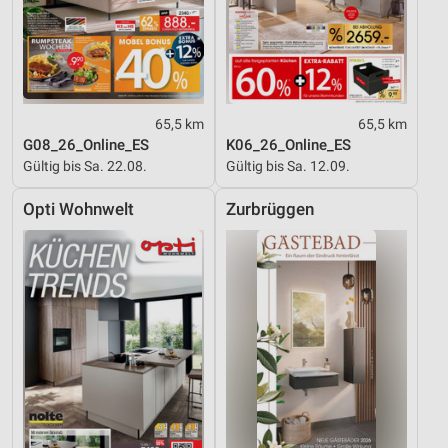
Notwendig
Performance
Funktional
65,5 km
65,5 km
Werbung
G08_26_Online_ES
K06_26_Online_ES
Gültig bis Sa. 22.08.
Gültig bis Sa. 12.09.
Opti Wohnwelt
Zurbrüggen