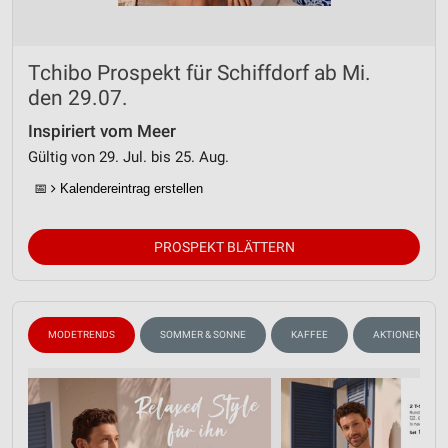
Tchibo Prospekt für Schiffdorf ab Mi.
den 29.07.
Inspiriert vom Meer
Gültig von 29. Jul. bis 25. Aug.
📅
Kalendereintrag erstellen
PROSPEKT BLÄTTERN
MODETRENDS
SOMMER & SONNE
KAFFEE
AKTIONEN, RAB