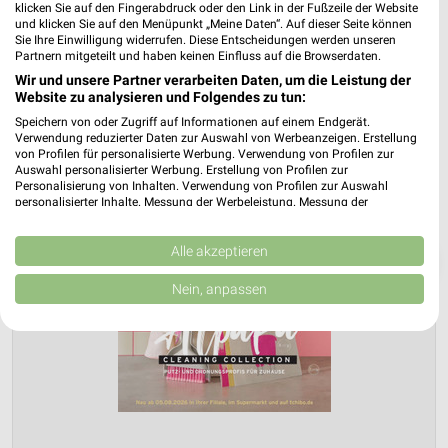
klicken Sie auf den Fingerabdruck oder den Link in der Fußzeile der Website
und klicken Sie auf den Menüpunkt „Meine Daten“. Auf dieser Seite können
Sie Ihre Einwilligung widerrufen. Diese Entscheidungen werden unseren
Partnern mitgeteilt und haben keinen Einfluss auf die Browserdaten.
Wir und unsere Partner verarbeiten Daten, um die Leistung der
Website zu analysieren und Folgendes zu tun:
Speichern von oder Zugriff auf Informationen auf einem Endgerät.
Verwendung reduzierter Daten zur Auswahl von Werbeanzeigen. Erstellung
von Profilen für personalisierte Werbung. Verwendung von Profilen zur
Auswahl personalisierter Werbung. Erstellung von Profilen zur
Personalisierung von Inhalten. Verwendung von Profilen zur Auswahl
personalisierter Inhalte. Messung der Werbeleistung. Messung der
Performance von Inhalten. Analyse von Zielgruppen durch Statistiken oder
Kombinationen von Daten aus verschiedenen Quellen. Entwicklung und
Verbesserung der Angebote. Verwendung reduzierter Daten zur Auswahl
Alle akzeptieren
❯
von Inhalten.
Daten können außerhalb der Europäischen Union weitergegeben und in die
Nein, anpassen
USA gesendet werden.
Ihre Einwilligung und die cookie Richtlinie gelten ausschließlich für diese
Website/App.
Partnerliste anzeigen (1 IAB-Anbieter)
Wir nutzen Ihre Daten für folgende Zwecke:
IAB-Verarbeitungszwecke:
Speichern von oder Zugriff auf Informationen