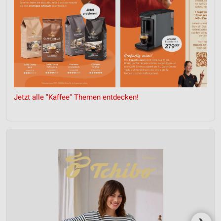
Quellen
Entwicklung und Verbesserung der Angebote
Verwendung reduzierter Daten zur Auswahl von
Inhalten
IAB-Besonderheiten:
Verwendung genauer Standortdaten
Jetzt alle "Kaffee" Themen entdecken!
Geräte anhand von aktiv angeforderten
Informationen identifizieren
Nicht-IAB-Verarbeitungszwecke:
Notwendig
Performance
Funktional
Werbung