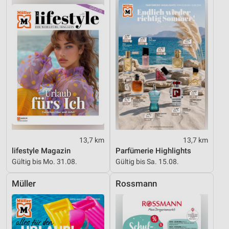
Analyse von Zielgruppen durch Statistiken oder
Kombinationen von Daten aus verschiedenen
Quellen
Entwicklung und Verbesserung der Angebote
Verwendung reduzierter Daten zur Auswahl von
Inhalten
IAB-Besonderheiten:
Verwendung genauer Standortdaten
13,7 km
13,7 km
Geräte anhand von aktiv angeforderten
Informationen identifizieren
lifestyle Magazin
Parfümerie Highlights
Gültig bis Mo. 31.08.
Gültig bis Sa. 15.08.
Nicht-IAB-Verarbeitungszwecke:
Notwendig
Müller
Rossmann
Performance
Funktional