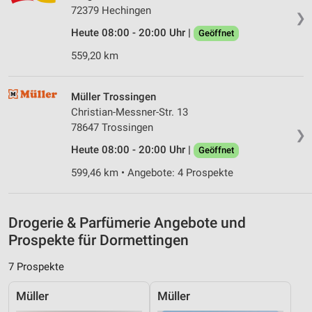
Wir nutzen Ihre Daten für folgende Zwecke:
72379 Hechingen
❯
IAB-Verarbeitungszwecke:
Heute 08:00 - 20:00 Uhr |
Geöffnet
Speichern von oder Zugriff auf Informationen
auf einem Endgerät
559,20 km
Verwendung reduzierter Daten zur Auswahl von
Werbeanzeigen
Müller Trossingen
Christian-Messner-Str. 13
Erstellung von Profilen für personalisierte
78647 Trossingen
Werbung
❯
Heute 08:00 - 20:00 Uhr |
Geöffnet
Verwendung von Profilen zur Auswahl
personalisierter Werbung
599,46 km • Angebote: 4 Prospekte
Erstellung von Profilen zur Personalisierung
von Inhalten
Drogerie & Parfümerie Angebote und
Prospekte für Dormettingen
Verwendung von Profilen zur Auswahl
personalisierter Inhalte
7 Prospekte
Messung der Werbeleistung
Müller
Müller
Messung der Performance von Inhalten