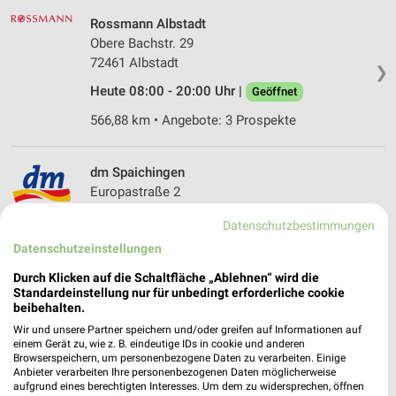
Rossmann Albstadt
Obere Bachstr. 29
72461 Albstadt
❯
Heute 08:00 - 20:00 Uhr |
Geöffnet
566,88 km • Angebote: 3 Prospekte
dm Spaichingen
Europastraße 2
78549 Spaichingen
❯
Datenschutzbestimmungen
Heute 08:00 - 20:00 Uhr |
Geöffnet
Datenschutzeinstellungen
594,93 km
Durch Klicken auf die Schaltfläche „Ablehnen“ wird die
Standardeinstellung nur für unbedingt erforderliche cookie
beibehalten.
dm Albstadt
Wir und unsere Partner speichern und/oder greifen auf Informationen auf
Theodor-Groz-Straße 72
einem Gerät zu, wie z. B. eindeutige IDs in cookie und anderen
Browserspeichern, um personenbezogene Daten zu verarbeiten. Einige
72458 Albstadt
❯
Anbieter verarbeiten Ihre personenbezogenen Daten möglicherweise
aufgrund eines berechtigten Interesses. Um dem zu widersprechen, öffnen
Heute 08:00 - 20:00 Uhr |
Geöffnet