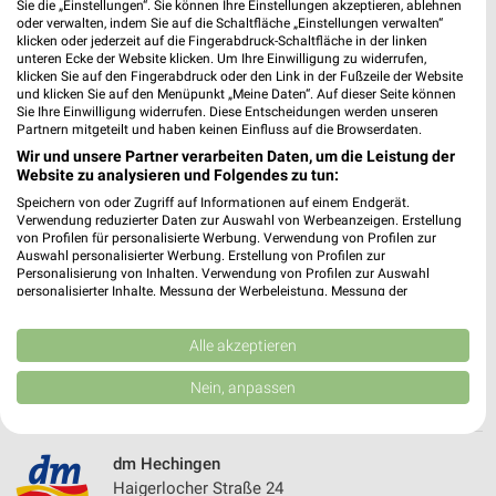
Sie die „Einstellungen“. Sie können Ihre Einstellungen akzeptieren, ablehnen
oder verwalten, indem Sie auf die Schaltfläche „Einstellungen verwalten“
571,04 km
klicken oder jederzeit auf die Fingerabdruck-Schaltfläche in der linken
unteren Ecke der Website klicken. Um Ihre Einwilligung zu widerrufen,
klicken Sie auf den Fingerabdruck oder den Link in der Fußzeile der Website
Rossmann Albstadt
und klicken Sie auf den Menüpunkt „Meine Daten“. Auf dieser Seite können
Sie Ihre Einwilligung widerrufen. Diese Entscheidungen werden unseren
Sonnenstr. 30-34
Partnern mitgeteilt und haben keinen Einfluss auf die Browserdaten.
72458 Albstadt
❯
Wir und unsere Partner verarbeiten Daten, um die Leistung der
Website zu analysieren und Folgendes zu tun:
Heute 08:00 - 20:00 Uhr |
Geöffnet
Speichern von oder Zugriff auf Informationen auf einem Endgerät.
570,74 km • Angebote: 3 Prospekte
Verwendung reduzierter Daten zur Auswahl von Werbeanzeigen. Erstellung
von Profilen für personalisierte Werbung. Verwendung von Profilen zur
Auswahl personalisierter Werbung. Erstellung von Profilen zur
Personalisierung von Inhalten. Verwendung von Profilen zur Auswahl
Müller Albstadt-Ebingen
personalisierter Inhalte. Messung der Werbeleistung. Messung der
Kirchengraben 38-42
Performance von Inhalten. Analyse von Zielgruppen durch Statistiken oder
72458 Albstadt-Ebingen
Kombinationen von Daten aus verschiedenen Quellen. Entwicklung und
❯
Verbesserung der Angebote. Verwendung reduzierter Daten zur Auswahl
Alle akzeptieren
Heute 08:30 - 19:00 Uhr |
von Inhalten.
Geöffnet
Daten können außerhalb der Europäischen Union weitergegeben und in die
Nein, anpassen
570,63 km • Angebote: 4 Prospekte
USA gesendet werden.
Ihre Einwilligung und die cookie Richtlinie gelten ausschließlich für diese
Website/App.
dm Hechingen
Partnerliste anzeigen (1 IAB-Anbieter)
Haigerlocher Straße 24