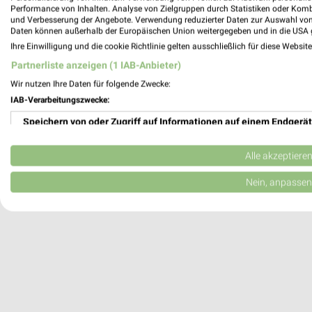
Freddy Fresh Pizza Freiberg
Performance von Inhalten. Analyse von Zielgruppen durch Statistiken oder Kom
und Verbesserung der Angebote. Verwendung reduzierter Daten zur Auswahl von
Frauensteiner Straße 60
Daten können außerhalb der Europäischen Union weitergegeben und in die USA 
09599 Freiberg
Ihre Einwilligung und die cookie Richtlinie gelten ausschließlich für diese Websit
Heute 10:30 - 21:30 Uhr |
Geöffnet
Partnerliste anzeigen (1 IAB-Anbieter)
178,91 km
Wir nutzen Ihre Daten für folgende Zwecke:
IAB-Verarbeitungszwecke:
Speichern von oder Zugriff auf Informationen auf einem Endgerät
Kebab Haus Freiberg
Petriplatz 10
Verwendung reduzierter Daten zur Auswahl von Werbeanzeigen
09599 Freiberg
Alle akzeptiere
178,31 km
Erstellung von Profilen für personalisierte Werbung
Nein, anpassen
Verwendung von Profilen zur Auswahl personalisierter Werbung
Erstellung von Profilen zur Personalisierung von Inhalten
Verwendung von Profilen zur Auswahl personalisierter Inhalte
Messung der Werbeleistung