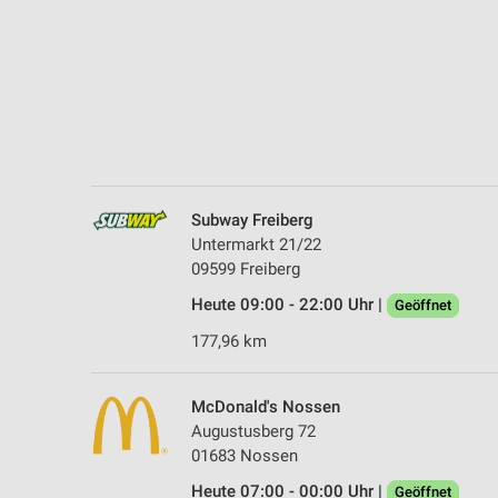
Messung der Performance von Inhalten
Analyse von Zielgruppen durch Statistiken oder Kombinationen 
Quellen
Entwicklung und Verbesserung der Angebote
Verwendung reduzierter Daten zur Auswahl von Inhalten
IAB-Besonderheiten:
Subway Freiberg
Verwendung genauer Standortdaten
Untermarkt 21/22
09599 Freiberg
Geräte anhand von aktiv angeforderten Informationen identifizie
Heute 09:00 - 22:00 Uhr |
Geöffnet
Nicht-IAB-Verarbeitungszwecke:
177,96 km
Notwendig
Performance
McDonald's Nossen
Augustusberg 72
Funktional
01683 Nossen
Heute 07:00 - 00:00 Uhr |
Geöffnet
Werbung