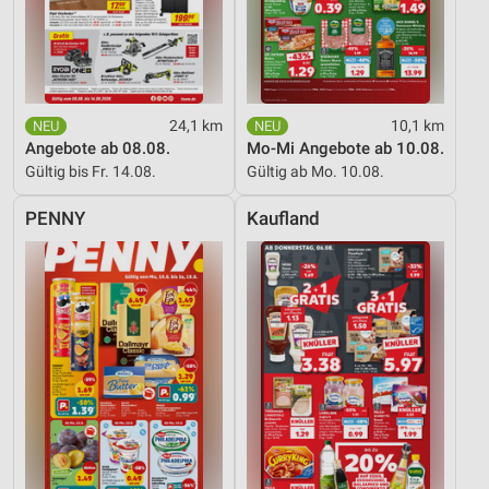
Informationen identifizieren
Nicht-IAB-Verarbeitungszwecke:
Notwendig
24,1 km
10,1 km
Performance
Angebote ab 08.08.
Mo-Mi Angebote ab 10.08.
Funktional
Gültig bis Fr. 14.08.
Gültig ab Mo. 10.08.
Werbung
PENNY
Kaufland