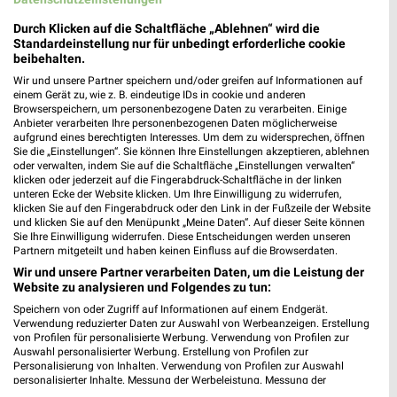
Ernsting's family Bitterfeld-Wolfen
Durch Klicken auf die Schaltfläche „Ablehnen“ wird die
Leipziger Str. 93-97
Standardeinstellung nur für unbedingt erforderliche cookie
06766 Bitterfeld-Wolfen
beibehalten.
❯
Wir und unsere Partner speichern und/oder greifen auf Informationen auf
Heute
geschlossen
einem Gerät zu, wie z. B. eindeutige IDs in cookie und anderen
Browserspeichern, um personenbezogene Daten zu verarbeiten. Einige
122,71 km
Anbieter verarbeiten Ihre personenbezogenen Daten möglicherweise
aufgrund eines berechtigten Interesses. Um dem zu widersprechen, öffnen
Sie die „Einstellungen“. Sie können Ihre Einstellungen akzeptieren, ablehnen
Ernsting's family Leipzig
oder verwalten, indem Sie auf die Schaltfläche „Einstellungen verwalten“
klicken oder jederzeit auf die Fingerabdruck-Schaltfläche in der linken
Paunsdorfer Allee 1
unteren Ecke der Website klicken. Um Ihre Einwilligung zu widerrufen,
04329 Leipzig
klicken Sie auf den Fingerabdruck oder den Link in der Fußzeile der Website
❯
und klicken Sie auf den Menüpunkt „Meine Daten“. Auf dieser Seite können
Heute
geschlossen
Sie Ihre Einwilligung widerrufen. Diese Entscheidungen werden unseren
Partnern mitgeteilt und haben keinen Einfluss auf die Browserdaten.
144,73 km
Wir und unsere Partner verarbeiten Daten, um die Leistung der
Website zu analysieren und Folgendes zu tun:
Speichern von oder Zugriff auf Informationen auf einem Endgerät.
Ernsting's family Leipzig
Verwendung reduzierter Daten zur Auswahl von Werbeanzeigen. Erstellung
An der Passage 1
von Profilen für personalisierte Werbung. Verwendung von Profilen zur
Auswahl personalisierter Werbung. Erstellung von Profilen zur
04356 Leipzig
❯
Personalisierung von Inhalten. Verwendung von Profilen zur Auswahl
personalisierter Inhalte. Messung der Werbeleistung. Messung der
Heute
geschlossen
Performance von Inhalten. Analyse von Zielgruppen durch Statistiken oder