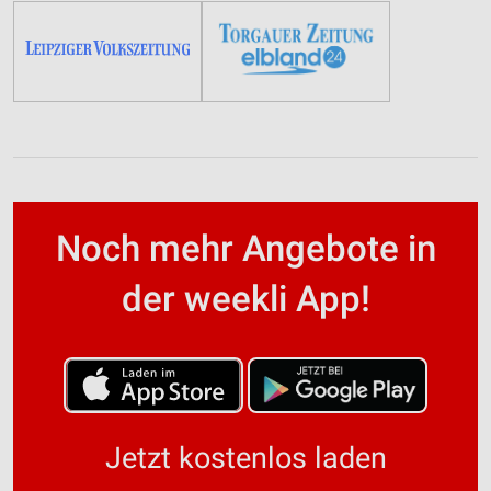
Noch mehr Angebote in
der weekli App!
Jetzt kostenlos laden