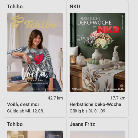
Verwendung von Profilen zur Auswahl
Tchibo
NKD
personalisierter Inhalte
Messung der Werbeleistung
Messung der Performance von Inhalten
Analyse von Zielgruppen durch Statistiken oder
Kombinationen von Daten aus verschiedenen
Quellen
Entwicklung und Verbesserung der Angebote
Verwendung reduzierter Daten zur Auswahl von
Inhalten
42,7 km
17,7 km
IAB-Besonderheiten:
Voilà, c’est moi
Herbstliche Deko-Woche
Verwendung genauer Standortdaten
Gültig ab Mi. 12.08.
Gültig bis Di. 01.09.
Geräte anhand von aktiv angeforderten
Tchibo
Jeans Fritz
Informationen identifizieren
Nicht-IAB-Verarbeitungszwecke: