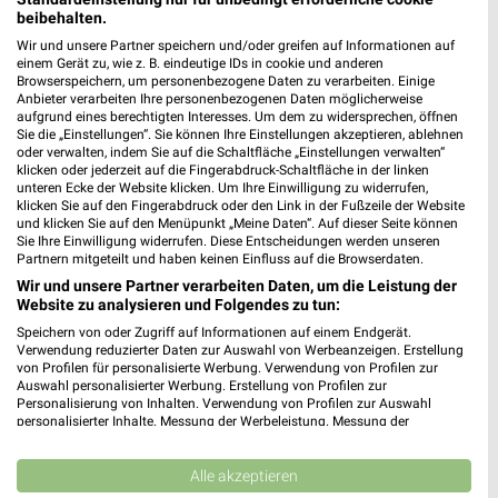
04838 Eilenburg
❯
beibehalten.
Heute
geschlossen
Wir und unsere Partner speichern und/oder greifen auf Informationen auf
einem Gerät zu, wie z. B. eindeutige IDs in cookie und anderen
129,15 km
Browserspeichern, um personenbezogene Daten zu verarbeiten. Einige
Anbieter verarbeiten Ihre personenbezogenen Daten möglicherweise
aufgrund eines berechtigten Interesses. Um dem zu widersprechen, öffnen
Sie die „Einstellungen“. Sie können Ihre Einstellungen akzeptieren, ablehnen
NKD Eilenburg
oder verwalten, indem Sie auf die Schaltfläche „Einstellungen verwalten“
Große Mauerstr. 16-17
klicken oder jederzeit auf die Fingerabdruck-Schaltfläche in der linken
unteren Ecke der Website klicken. Um Ihre Einwilligung zu widerrufen,
04838 Eilenburg
❯
klicken Sie auf den Fingerabdruck oder den Link in der Fußzeile der Website
und klicken Sie auf den Menüpunkt „Meine Daten“. Auf dieser Seite können
Heute
geschlossen
Sie Ihre Einwilligung widerrufen. Diese Entscheidungen werden unseren
Partnern mitgeteilt und haben keinen Einfluss auf die Browserdaten.
129,41 km • Angebote: 2 Prospekte
Wir und unsere Partner verarbeiten Daten, um die Leistung der
Website zu analysieren und Folgendes zu tun:
NKD Zahna-Elster
Speichern von oder Zugriff auf Informationen auf einem Endgerät.
Verwendung reduzierter Daten zur Auswahl von Werbeanzeigen. Erstellung
Marktstr. 3
von Profilen für personalisierte Werbung. Verwendung von Profilen zur
06895 Zahna-Elster
❯
Auswahl personalisierter Werbung. Erstellung von Profilen zur
Personalisierung von Inhalten. Verwendung von Profilen zur Auswahl
Heute
geschlossen
personalisierter Inhalte. Messung der Werbeleistung. Messung der
Performance von Inhalten. Analyse von Zielgruppen durch Statistiken oder
86,96 km • Angebote: 2 Prospekte
Kombinationen von Daten aus verschiedenen Quellen. Entwicklung und
Verbesserung der Angebote. Verwendung reduzierter Daten zur Auswahl
Alle akzeptieren
von Inhalten.