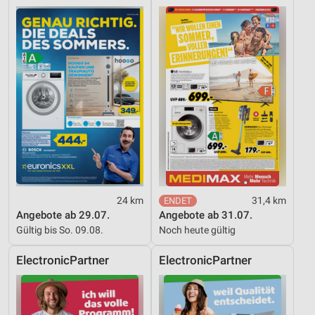
Geräte anhand von aktiv angeforderten
Informationen identifizieren
Nicht-IAB-Verarbeitungszwecke:
Notwendig
Performance
Funktional
Werbung
24 km
31,4 km
Angebote ab 29.07.
Angebote ab 31.07.
Gültig bis So. 09.08.
Noch heute gültig
ElectronicPartner
ElectronicPartner