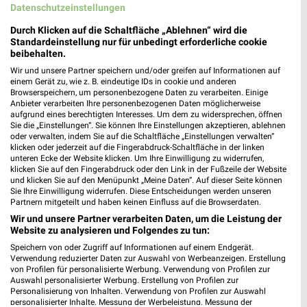
Datenschutzeinstellungen
133,73 km • Angebote: 1 Prospekt
Durch Klicken auf die Schaltfläche „Ablehnen“ wird die
Standardeinstellung nur für unbedingt erforderliche cookie
EURONICS Radio-TV Knack Jüterbog
beibehalten.
Große Str. 51
Wir und unsere Partner speichern und/oder greifen auf Informationen auf
❯
14913 Jüterbog
einem Gerät zu, wie z. B. eindeutige IDs in cookie und anderen
Browserspeichern, um personenbezogene Daten zu verarbeiten. Einige
62,88 km • Angebote: 1 Prospekt
Anbieter verarbeiten Ihre personenbezogenen Daten möglicherweise
aufgrund eines berechtigten Interesses. Um dem zu widersprechen, öffnen
Sie die „Einstellungen“. Sie können Ihre Einstellungen akzeptieren, ablehnen
oder verwalten, indem Sie auf die Schaltfläche „Einstellungen verwalten“
EURONICS Knaack Jüterbog
klicken oder jederzeit auf die Fingerabdruck-Schaltfläche in der linken
Mönchenstr. 27
unteren Ecke der Website klicken. Um Ihre Einwilligung zu widerrufen,
klicken Sie auf den Fingerabdruck oder den Link in der Fußzeile der Website
14913 Jüterbog
❯
und klicken Sie auf den Menüpunkt „Meine Daten“. Auf dieser Seite können
Sie Ihre Einwilligung widerrufen. Diese Entscheidungen werden unseren
Heute 09:00 - 18:00 Uhr |
Geschlossen
Partnern mitgeteilt und haben keinen Einfluss auf die Browserdaten.
62,78 km • Angebote: 1 Prospekt
Wir und unsere Partner verarbeiten Daten, um die Leistung der
Website zu analysieren und Folgendes zu tun:
Speichern von oder Zugriff auf Informationen auf einem Endgerät.
EURONICS mobile Bitterfeld-Wolfen
Verwendung reduzierter Daten zur Auswahl von Werbeanzeigen. Erstellung
von Profilen für personalisierte Werbung. Verwendung von Profilen zur
Leipzigerstr. 92d
Auswahl personalisierter Werbung. Erstellung von Profilen zur
06766 Bitterfeld-Wolfen
Personalisierung von Inhalten. Verwendung von Profilen zur Auswahl
❯
personalisierter Inhalte. Messung der Werbeleistung. Messung der