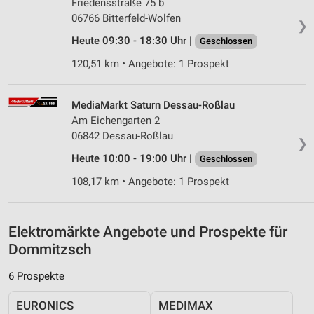
Friedensstraße 75 b
Erstellung von Profilen zur Personalisierung
06766 Bitterfeld-Wolfen
❯
von Inhalten
Heute 09:30 - 18:30 Uhr |
Geschlossen
Verwendung von Profilen zur Auswahl
120,51 km • Angebote: 1 Prospekt
personalisierter Inhalte
Messung der Werbeleistung
MediaMarkt Saturn Dessau-Roßlau
Am Eichengarten 2
Messung der Performance von Inhalten
06842 Dessau-Roßlau
❯
Analyse von Zielgruppen durch Statistiken oder
Heute 10:00 - 19:00 Uhr |
Geschlossen
Kombinationen von Daten aus verschiedenen
Quellen
108,17 km • Angebote: 1 Prospekt
Entwicklung und Verbesserung der Angebote
Elektromärkte Angebote und Prospekte für
Verwendung reduzierter Daten zur Auswahl von
Inhalten
Dommitzsch
IAB-Besonderheiten:
6 Prospekte
Verwendung genauer Standortdaten
EURONICS
MEDIMAX