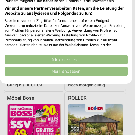
Partnern mitgeteilt und haben keinen Einfluss auf die Browserdaten.
Wir und unsere Partner verarbeiten Daten, um die Leistung der
Website zu analysieren und Folgendes zu tun:
Speichern von oder Zugriff auf Informationen auf einem Endgerät.
Verwendung reduzierter Daten zur Auswahl von Werbeanzeigen. Erstellung
von Profilen für personalisierte Werbung. Verwendung von Profilen zur
Auswahl personalisierter Werbung. Erstellung von Profilen zur
Personalisierung von Inhalten. Verwendung von Profilen zur Auswahl
personalisierter Inhalte. Messung der Werbeleistung. Messung der
Performance von Inhalten. Analyse von Zielgruppen durch Statistiken oder
Kombinationen von Daten aus verschiedenen Quellen. Entwicklung und
Verbesserung der Angebote. Verwendung reduzierter Daten zur Auswahl
Alle akzeptieren
von Inhalten.
Daten können außerhalb der Europäischen Union weitergegeben und in die
Nein, anpassen
29,1 km
29,4 km
USA gesendet werden.
Gesundes Sitzen & Schlafen
Trendbonus
Ihre Einwilligung und die cookie Richtlinie gelten ausschließlich für diese
Gültig bis Di. 01.09.
Noch morgen gültig
Website/App.
Partnerliste anzeigen (1 IAB-Anbieter)
Möbel Boss
ROLLER
Wir nutzen Ihre Daten für folgende Zwecke:
IAB-Verarbeitungszwecke:
Speichern von oder Zugriff auf Informationen
auf einem Endgerät