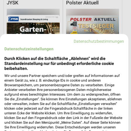
JYSK
Polster Aktuell
Datenschutzbestimmungen
Datenschutzeinstellungen
Durch Klicken auf die Schaltfläche „Ablehnen“ wird die
Standardeinstellung nur für unbedingt erforderliche cookie
beibehalten.
Wir und unsere Partner speichern und/oder greifen auf Informationen auf
einem Gerät zu, wie z. B. eindeutige IDs in cookie und anderen
Browserspeichern, um personenbezogene Daten zu verarbeiten. Einige
16 km
29,1 km
Anbieter verarbeiten Ihre personenbezogenen Daten möglicherweise
aufgrund eines berechtigten Interesses. Um dem zu widersprechen, öffnen
Gartenabverkauf
Testsieger Komfort
Sie die „Einstellungen“. Sie können Ihre Einstellungen akzeptieren, ablehnen
Gültig bis Sa. 15.08.
Gültig bis Di. 01.09.
oder verwalten, indem Sie auf die Schaltfläche „Einstellungen verwalten“
klicken oder jederzeit auf die Fingerabdruck-Schaltfläche in der linken
unteren Ecke der Website klicken. Um Ihre Einwilligung zu widerrufen,
Polster Aktuell
mömax
klicken Sie auf den Fingerabdruck oder den Link in der Fußzeile der Website
und klicken Sie auf den Menüpunkt „Meine Daten“. Auf dieser Seite können
Sie Ihre Einwilligung widerrufen. Diese Entscheidungen werden unseren