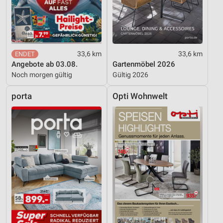
Verwendung reduzierter Daten zur Auswahl von
Inhalten
IAB-Besonderheiten:
33,6 km
33,6 km
Verwendung genauer Standortdaten
Angebote ab 03.08.
Gartenmöbel 2026
Noch morgen gültig
Gültig 2026
Geräte anhand von aktiv angeforderten
Informationen identifizieren
porta
Opti Wohnwelt
Nicht-IAB-Verarbeitungszwecke:
Notwendig
Performance
Funktional
Werbung