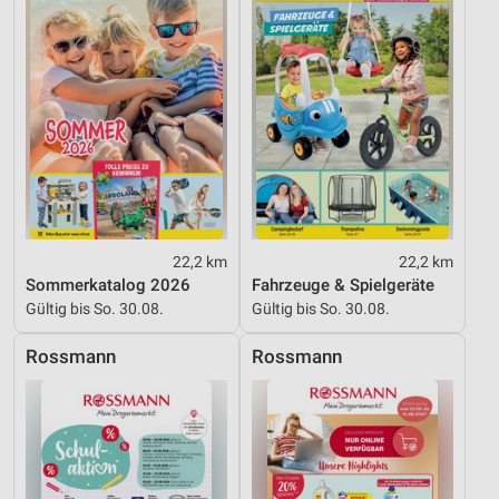
Funktional
Werbung
22,2 km
22,2 km
Sommerkatalog 2026
Fahrzeuge & Spielgeräte
Gültig bis So. 30.08.
Gültig bis So. 30.08.
Rossmann
Rossmann