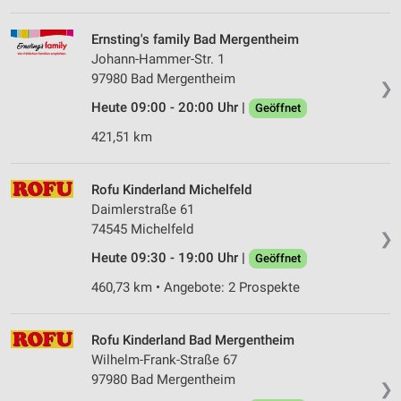
Partnerliste anzeigen (1 IAB-Anbieter)
Ernsting's family Bad Mergentheim
Wir nutzen Ihre Daten für folgende Zwecke:
Johann-Hammer-Str. 1
IAB-Verarbeitungszwecke:
97980 Bad Mergentheim
❯
Speichern von oder Zugriff auf Informationen
auf einem Endgerät
Heute 09:00 - 20:00 Uhr |
Geöffnet
421,51 km
Verwendung reduzierter Daten zur Auswahl von
Werbeanzeigen
Rofu Kinderland Michelfeld
Erstellung von Profilen für personalisierte
Daimlerstraße 61
Werbung
74545 Michelfeld
❯
Verwendung von Profilen zur Auswahl
Heute 09:30 - 19:00 Uhr |
Geöffnet
personalisierter Werbung
460,73 km • Angebote: 2 Prospekte
Erstellung von Profilen zur Personalisierung
von Inhalten
Rofu Kinderland Bad Mergentheim
Verwendung von Profilen zur Auswahl
Wilhelm-Frank-Straße 67
personalisierter Inhalte
97980 Bad Mergentheim
❯