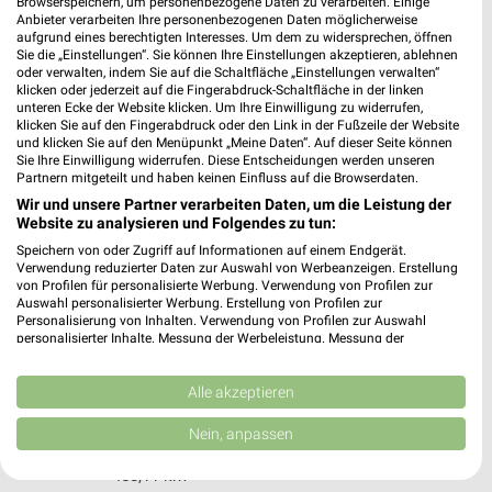
Browserspeichern, um personenbezogene Daten zu verarbeiten. Einige
Dr.-Adolf-Schneider-Str. 20
Anbieter verarbeiten Ihre personenbezogenen Daten möglicherweise
73479 Ellwangen
aufgrund eines berechtigten Interesses. Um dem zu widersprechen, öffnen
❯
Sie die „Einstellungen“. Sie können Ihre Einstellungen akzeptieren, ablehnen
Heute 09:00 - 20:00 Uhr |
Geöffnet
oder verwalten, indem Sie auf die Schaltfläche „Einstellungen verwalten“
klicken oder jederzeit auf die Fingerabdruck-Schaltfläche in der linken
457,00 km
unteren Ecke der Website klicken. Um Ihre Einwilligung zu widerrufen,
klicken Sie auf den Fingerabdruck oder den Link in der Fußzeile der Website
und klicken Sie auf den Menüpunkt „Meine Daten“. Auf dieser Seite können
Sie Ihre Einwilligung widerrufen. Diese Entscheidungen werden unseren
Ernsting's family Neustadt a. d. Aisch
Partnern mitgeteilt und haben keinen Einfluss auf die Browserdaten.
Wilhelmstraße 20
Wir und unsere Partner verarbeiten Daten, um die Leistung der
91413 Neustadt a. d. Aisch
Website zu analysieren und Folgendes zu tun:
❯
Speichern von oder Zugriff auf Informationen auf einem Endgerät.
Heute 09:00 - 18:30 Uhr |
Geöffnet
Verwendung reduzierter Daten zur Auswahl von Werbeanzeigen. Erstellung
von Profilen für personalisierte Werbung. Verwendung von Profilen zur
380,98 km
Auswahl personalisierter Werbung. Erstellung von Profilen zur
Personalisierung von Inhalten. Verwendung von Profilen zur Auswahl
personalisierter Inhalte. Messung der Werbeleistung. Messung der
Ernsting's family Schwäbisch Hall
Performance von Inhalten. Analyse von Zielgruppen durch Statistiken oder
Kombinationen von Daten aus verschiedenen Quellen. Entwicklung und
Neue Straße 7
Verbesserung der Angebote. Verwendung reduzierter Daten zur Auswahl
Alle akzeptieren
74523 Schwäbisch Hall
von Inhalten.
❯
Daten können außerhalb der Europäischen Union weitergegeben und in die
Nein, anpassen
Heute 09:00 - 19:00 Uhr |
Geöffnet
USA gesendet werden.
Ihre Einwilligung und die cookie Richtlinie gelten ausschließlich für diese
458,11 km
Website/App.