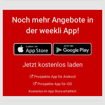
Noch mehr Angebote in
der weekli App!
Jetzt kostenlos laden
Prospekte App für Android
Prospekte App für iOS
Kostenlos im App Store erhältlich