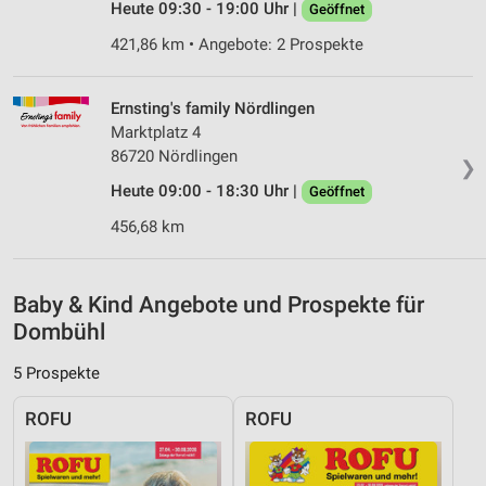
Messung der Werbeleistung
Heute 09:30 - 19:00 Uhr |
Geöffnet
421,86 km • Angebote: 2 Prospekte
Messung der Performance von Inhalten
Analyse von Zielgruppen durch Statistiken oder
Ernsting's family Nördlingen
Kombinationen von Daten aus verschiedenen
Quellen
Marktplatz 4
86720 Nördlingen
❯
Entwicklung und Verbesserung der Angebote
Heute 09:00 - 18:30 Uhr |
Geöffnet
Verwendung reduzierter Daten zur Auswahl von
456,68 km
Inhalten
IAB-Besonderheiten:
Baby & Kind Angebote und Prospekte für
Verwendung genauer Standortdaten
Dombühl
Geräte anhand von aktiv angeforderten
Informationen identifizieren
5 Prospekte
Nicht-IAB-Verarbeitungszwecke:
ROFU
ROFU
Notwendig
Performance