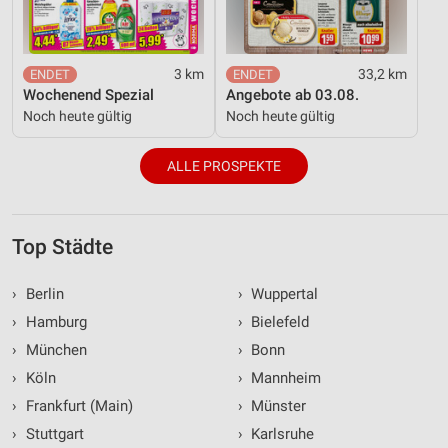
3 km
33,2 km
Wochenend Spezial
Angebote ab 03.08.
Noch heute gültig
Noch heute gültig
ALLE PROSPEKTE
Top Städte
›
Berlin
›
Wuppertal
›
Hamburg
›
Bielefeld
›
München
›
Bonn
›
Köln
›
Mannheim
›
Frankfurt (Main)
›
Münster
›
Stuttgart
›
Karlsruhe