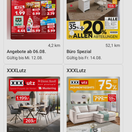
Speichern von oder Zugriff auf Informationen
auf einem Endgerät
Verwendung reduzierter Daten zur Auswahl von
Werbeanzeigen
Erstellung von Profilen für personalisierte
Werbung
4,2 km
52,1 km
Angebote ab 06.08.
Büro Spezial
Verwendung von Profilen zur Auswahl
Gültig bis Mi. 12.08.
Gültig bis Fr. 14.08.
personalisierter Werbung
XXXLutz
XXXLutz
Erstellung von Profilen zur Personalisierung
von Inhalten
Verwendung von Profilen zur Auswahl
personalisierter Inhalte
Messung der Werbeleistung
Messung der Performance von Inhalten
Analyse von Zielgruppen durch Statistiken oder