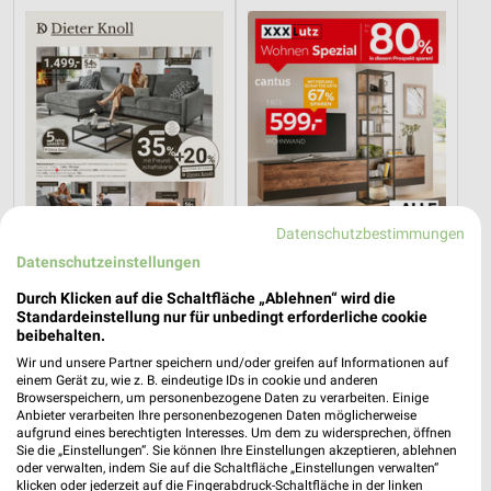
Datenschutzbestimmungen
Datenschutzeinstellungen
Durch Klicken auf die Schaltfläche „Ablehnen“ wird die
52,1 km
52,1 km
Standardeinstellung nur für unbedingt erforderliche cookie
Dieter Knoll
Wohnen Spezial
beibehalten.
Gültig bis Fr. 14.08.
Gültig bis Fr. 14.08.
Wir und unsere Partner speichern und/oder greifen auf Informationen auf
einem Gerät zu, wie z. B. eindeutige IDs in cookie und anderen
Browserspeichern, um personenbezogene Daten zu verarbeiten. Einige
REWE
XXXLutz
Anbieter verarbeiten Ihre personenbezogenen Daten möglicherweise
aufgrund eines berechtigten Interesses. Um dem zu widersprechen, öffnen
Sie die „Einstellungen“. Sie können Ihre Einstellungen akzeptieren, ablehnen
oder verwalten, indem Sie auf die Schaltfläche „Einstellungen verwalten“
klicken oder jederzeit auf die Fingerabdruck-Schaltfläche in der linken