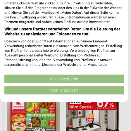
unteren Ecke der Website klicken. Um Ihre Einwilligung zu widerrufen,
klicken Sie auf den Fingerabdruck oder den Link in der Fußzeile der Website
und klicken Sie auf den Menüpunkt „Meine Daten“. Auf dieser Seite können
Sie Ihre Einwilligung widerrufen. Diese Entscheidungen werden unseren
Partnern mitgeteilt und haben keinen Einfluss auf die Browserdaten.
Wir und unsere Partner verarbeiten Daten, um die Leistung der
Website zu analysieren und Folgendes zu tun:
Speichern von oder Zugriff auf Informationen auf einem Endgerät.
Verwendung reduzierter Daten zur Auswahl von Werbeanzeigen. Erstellung
von Profilen für personalisierte Werbung. Verwendung von Profilen zur
Auswahl personalisierter Werbung. Erstellung von Profilen zur
Personalisierung von Inhalten. Verwendung von Profilen zur Auswahl
4,2 km
52,1 km
personalisierter Inhalte. Messung der Werbeleistung. Messung der
Performance von Inhalten. Analyse von Zielgruppen durch Statistiken oder
Angebote ab 03.08.
Mega Tage
Kombinationen von Daten aus verschiedenen Quellen. Entwicklung und
Noch heute gültig
Gültig bis Fr. 14.08.
Verbesserung der Angebote. Verwendung reduzierter Daten zur Auswahl
Alle akzeptieren
von Inhalten.
Daten können außerhalb der Europäischen Union weitergegeben und in die
Kaufland
XXXLutz
Nein, anpassen
USA gesendet werden.
Ihre Einwilligung und die cookie Richtlinie gelten ausschließlich für diese
Website/App.
Partnerliste anzeigen (1 IAB-Anbieter)
Wir nutzen Ihre Daten für folgende Zwecke:
IAB-Verarbeitungszwecke: