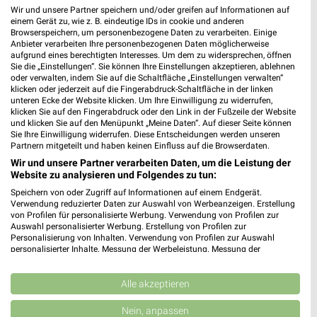
Wir und unsere Partner speichern und/oder greifen auf Informationen auf
einem Gerät zu, wie z. B. eindeutige IDs in cookie und anderen
Browserspeichern, um personenbezogene Daten zu verarbeiten. Einige
Anbieter verarbeiten Ihre personenbezogenen Daten möglicherweise
aufgrund eines berechtigten Interesses. Um dem zu widersprechen, öffnen
Sie die „Einstellungen“. Sie können Ihre Einstellungen akzeptieren, ablehnen
oder verwalten, indem Sie auf die Schaltfläche „Einstellungen verwalten“
klicken oder jederzeit auf die Fingerabdruck-Schaltfläche in der linken
unteren Ecke der Website klicken. Um Ihre Einwilligung zu widerrufen,
klicken Sie auf den Fingerabdruck oder den Link in der Fußzeile der Website
und klicken Sie auf den Menüpunkt „Meine Daten“. Auf dieser Seite können
Sie Ihre Einwilligung widerrufen. Diese Entscheidungen werden unseren
Partnern mitgeteilt und haben keinen Einfluss auf die Browserdaten.
Jetzt alle "Angebote für den Camping-Urlaub" Themen
Wir und unsere Partner verarbeiten Daten, um die Leistung der
entdecken!
Website zu analysieren und Folgendes zu tun:
Speichern von oder Zugriff auf Informationen auf einem Endgerät.
Verwendung reduzierter Daten zur Auswahl von Werbeanzeigen. Erstellung
von Profilen für personalisierte Werbung. Verwendung von Profilen zur
MEHR PROSPEKTE
Auswahl personalisierter Werbung. Erstellung von Profilen zur
Personalisierung von Inhalten. Verwendung von Profilen zur Auswahl
personalisierter Inhalte. Messung der Werbeleistung. Messung der
Performance von Inhalten. Analyse von Zielgruppen durch Statistiken oder
Kombinationen von Daten aus verschiedenen Quellen. Entwicklung und
Verbesserung der Angebote. Verwendung reduzierter Daten zur Auswahl
Alle akzeptieren
von Inhalten.
Daten können außerhalb der Europäischen Union weitergegeben und in die
Nein, anpassen
USA gesendet werden.