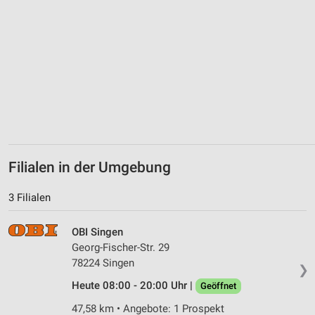
personalisierter Inhalte
Messung der Werbeleistung
Messung der Performance von Inhalten
Analyse von Zielgruppen durch Statistiken oder
Kombinationen von Daten aus verschiedenen
Quellen
Entwicklung und Verbesserung der Angebote
Filialen in der Umgebung
Verwendung reduzierter Daten zur Auswahl von
Inhalten
3 Filialen
IAB-Besonderheiten:
Verwendung genauer Standortdaten
OBI Singen
Georg-Fischer-Str. 29
Geräte anhand von aktiv angeforderten
78224 Singen
❯
Informationen identifizieren
Heute 08:00 - 20:00 Uhr |
Geöffnet
Nicht-IAB-Verarbeitungszwecke:
47,58 km • Angebote: 1 Prospekt
Notwendig