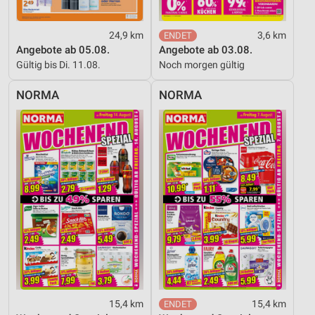
24,9 km
3,6 km
Angebote ab 05.08.
Angebote ab 03.08.
Gültig bis Di. 11.08.
Noch morgen gültig
NORMA
NORMA
15,4 km
15,4 km