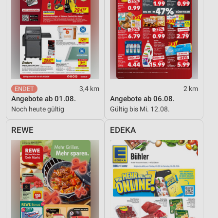
Analyse von Zielgruppen durch Statistiken oder
Kombinationen von Daten aus verschiedenen
Quellen
Entwicklung und Verbesserung der Angebote
Verwendung reduzierter Daten zur Auswahl von
Inhalten
3,4 km
2 km
IAB-Besonderheiten:
Angebote ab 01.08.
Angebote ab 06.08.
Verwendung genauer Standortdaten
Noch heute gültig
Gültig bis Mi. 12.08.
Geräte anhand von aktiv angeforderten
REWE
EDEKA
Informationen identifizieren
Nicht-IAB-Verarbeitungszwecke:
Notwendig
Performance
Funktional