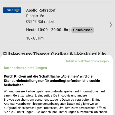
Apollo Röhrsdorf
Ringstr. 5a
09247 Röhrsdorf
❯
Heute 10:00 - 20:00 Uhr |
Geschlossen
187,85 km
Filialen zum Thema Optiker & Hörakustik in
Döbeln
Datenschutzbestimmungen
Datenschutzeinstellungen
Hier findest Du Öffnungszeiten und Filialen der Kategorie
Optiker & Hörakustik in Döbeln und Umgebung. Blättere in den
Durch Klicken auf die Schaltfläche „Ablehnen“ wird die
Standardeinstellung nur für unbedingt erforderliche cookie
Prospekten von z.B. Apollo und vielen mehr.
beibehalten.
Aktuelle Prospekte für Döbeln und
Wir und unsere Partner speichern und/oder greifen auf Informationen auf
einem Gerät zu, wie z. B. eindeutige IDs in cookie und anderen
Umgebung
Browserspeichern, um personenbezogene Daten zu verarbeiten. Einige
Anbieter verarbeiten Ihre personenbezogenen Daten möglicherweise
aufgrund eines berechtigten Interesses. Um dem zu widersprechen, öffnen
17 Prospekte
Sie die „Einstellungen“. Sie können Ihre Einstellungen akzeptieren, ablehnen