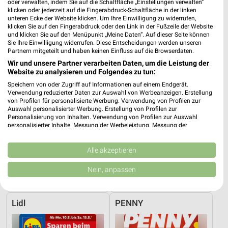
oder verwalten, indem Sie auf die Schaltfläche „Einstellungen verwalten“
Lidl
hagebaumarkt
klicken oder jederzeit auf die Fingerabdruck-Schaltfläche in der linken
unteren Ecke der Website klicken. Um Ihre Einwilligung zu widerrufen,
klicken Sie auf den Fingerabdruck oder den Link in der Fußzeile der Website
und klicken Sie auf den Menüpunkt „Meine Daten“. Auf dieser Seite können
Sie Ihre Einwilligung widerrufen. Diese Entscheidungen werden unseren
Partnern mitgeteilt und haben keinen Einfluss auf die Browserdaten.
Wir und unsere Partner verarbeiten Daten, um die Leistung der
Website zu analysieren und Folgendes zu tun:
Speichern von oder Zugriff auf Informationen auf einem Endgerät.
Verwendung reduzierter Daten zur Auswahl von Werbeanzeigen. Erstellung
von Profilen für personalisierte Werbung. Verwendung von Profilen zur
Auswahl personalisierter Werbung. Erstellung von Profilen zur
Personalisierung von Inhalten. Verwendung von Profilen zur Auswahl
personalisierter Inhalte. Messung der Werbeleistung. Messung der
Performance von Inhalten. Analyse von Zielgruppen durch Statistiken oder
Kombinationen von Daten aus verschiedenen Quellen. Entwicklung und
Verbesserung der Angebote. Verwendung reduzierter Daten zur Auswahl
Alle akzeptieren
von Inhalten.
1,2 km
16,8 km
Daten können außerhalb der Europäischen Union weitergegeben und in die
Nein, anpassen
Angebote ab 03.08.
Angebote ab 25.07.
USA gesendet werden.
Noch morgen gültig
Noch morgen gültig
Ihre Einwilligung und die cookie Richtlinie gelten ausschließlich für diese
Website/App.
Lidl
PENNY
Partnerliste anzeigen (1 IAB-Anbieter)
Wir nutzen Ihre Daten für folgende Zwecke: