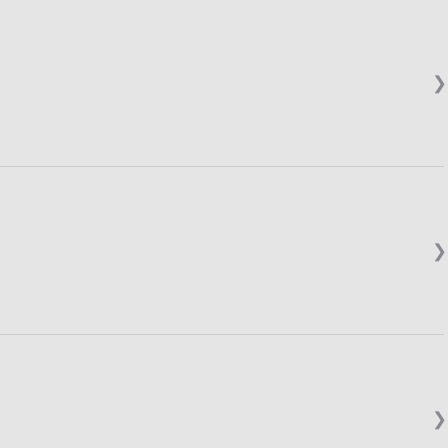
❯
❯
❯