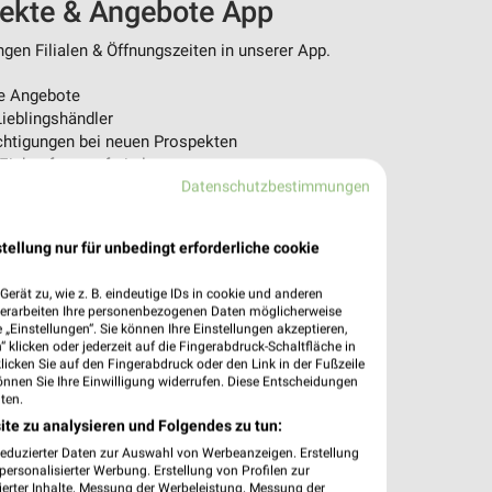
pekte & Angebote App
en Filialen & Öffnungszeiten in unserer App.
e Angebote
ieblingshändler
htigungen bei neuen Prospekten
 Einkauf stressfrei planen
Datenschutzbestimmungen
 App jetzt laden oder QR-Code scannen.
tellung nur für unbedingt erforderliche cookie
erät zu, wie z. B. eindeutige IDs in cookie und anderen
verarbeiten Ihre personenbezogenen Daten möglicherweise
„Einstellungen“. Sie können Ihre Einstellungen akzeptieren,
 klicken oder jederzeit auf die Fingerabdruck-Schaltfläche in
klicken Sie auf den Fingerabdruck oder den Link in der Fußzeile
önnen Sie Ihre Einwilligung widerrufen. Diese Entscheidungen
ten.
ite zu analysieren und Folgendes zu tun:
reduzierter Daten zur Auswahl von Werbeanzeigen. Erstellung
ersonalisierter Werbung. Erstellung von Profilen zur
ierter Inhalte. Messung der Werbeleistung. Messung der