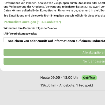
Performance von Inhalten. Analyse von Zielgruppen durch Statistiken oder Kom
und Verbesserung der Angebote. Verwendung reduzierter Daten zur Auswahl von
Daten können außerhalb der Europäischen Union weitergegeben und in die USA 
Ihre Einwilligung und die cookie Richtlinie gelten ausschließlich für diese Websit
ZOO & Co. Riesa
Partnerliste anzeigen (1 IAB-Anbieter)
Riesapark 2
Wir nutzen Ihre Daten für folgende Zwecke:
01587 Riesa
IAB-Verarbeitungszwecke:
Heute 09:00 - 16:00 Uhr |
Geöffnet
Speichern von oder Zugriff auf Informationen auf einem Endgerät
136,17 km • Angebote: 1 Prospekt
Verwendung reduzierter Daten zur Auswahl von Werbeanzeigen
Alle akzeptiere
Fressnapf Riesa
Erstellung von Profilen für personalisierte Werbung
Nein, anpassen
Pausitzer Straße 36
Verwendung von Profilen zur Auswahl personalisierter Werbung
01589 Riesa
Heute 09:00 - 18:00 Uhr |
Geöffnet
Erstellung von Profilen zur Personalisierung von Inhalten
136,06 km • Angebote: 1 Prospekt
Verwendung von Profilen zur Auswahl personalisierter Inhalte
Messung der Werbeleistung