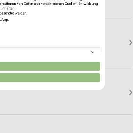
binationen von Daten aus verschiedenen Quellen. Entwicklung
 Inhalten.
gesendet werden.
e/App.
❯
n
❯