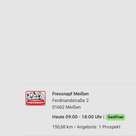
Messung der Performance von Inhalten
Analyse von Zielgruppen durch Statistiken oder Kombinationen 
Quellen
Entwicklung und Verbesserung der Angebote
Verwendung reduzierter Daten zur Auswahl von Inhalten
IAB-Besonderheiten:
Verwendung genauer Standortdaten
Geräte anhand von aktiv angeforderten Informationen identifizie
Nicht-IAB-Verarbeitungszwecke:
Fressnapf Meißen
Notwendig
Ferdinandstraße 2
01662 Meißen
Performance
Heute 09:00 - 18:00 Uhr |
Geöffnet
Funktional
150,68 km • Angebote: 1 Prospekt
Werbung