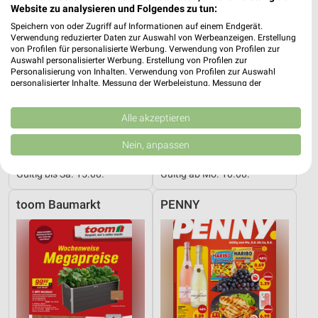
Website zu analysieren und Folgendes zu tun:
Speichern von oder Zugriff auf Informationen auf einem Endgerät.
Verwendung reduzierter Daten zur Auswahl von Werbeanzeigen. Erstellung
von Profilen für personalisierte Werbung. Verwendung von Profilen zur
Auswahl personalisierter Werbung. Erstellung von Profilen zur
Personalisierung von Inhalten. Verwendung von Profilen zur Auswahl
personalisierter Inhalte. Messung der Werbeleistung. Messung der
Performance von Inhalten. Analyse von Zielgruppen durch Statistiken oder
Kombinationen von Daten aus verschiedenen Quellen. Entwicklung und
Verbesserung der Angebote. Verwendung reduzierter Daten zur Auswahl
Alle akzeptieren
von Inhalten.
Daten können außerhalb der Europäischen Union weitergegeben und in die
19,3 km
3 km
Nein, anpassen
USA gesendet werden.
Angebote ab 08.08.
Angebote ab 10.08.
Ihre Einwilligung und die cookie Richtlinie gelten ausschließlich für diese
Gültig bis Sa. 15.08.
Gültig ab Mo. 10.08.
Website/App.
Partnerliste anzeigen (1 IAB-Anbieter)
toom Baumarkt
PENNY
Wir nutzen Ihre Daten für folgende Zwecke:
IAB-Verarbeitungszwecke:
Speichern von oder Zugriff auf Informationen
auf einem Endgerät
Verwendung reduzierter Daten zur Auswahl von
Werbeanzeigen