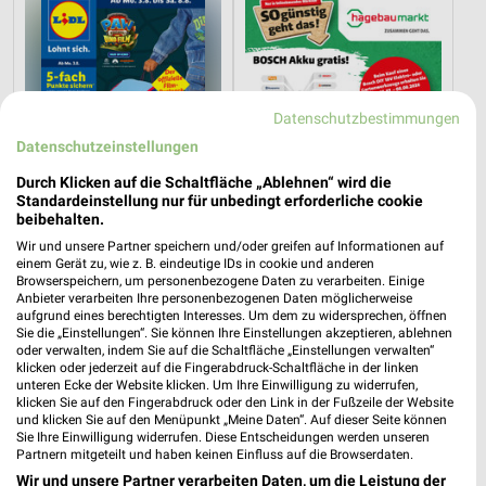
Datenschutzbestimmungen
Datenschutzeinstellungen
Durch Klicken auf die Schaltfläche „Ablehnen“ wird die
Standardeinstellung nur für unbedingt erforderliche cookie
beibehalten.
Wir und unsere Partner speichern und/oder greifen auf Informationen auf
einem Gerät zu, wie z. B. eindeutige IDs in cookie und anderen
Browserspeichern, um personenbezogene Daten zu verarbeiten. Einige
3 km
32,5 km
Anbieter verarbeiten Ihre personenbezogenen Daten möglicherweise
Angebote ab 03.08.
Angebote ab 25.07.
aufgrund eines berechtigten Interesses. Um dem zu widersprechen, öffnen
Sie die „Einstellungen“. Sie können Ihre Einstellungen akzeptieren, ablehnen
Noch heute gültig
Noch heute gültig
oder verwalten, indem Sie auf die Schaltfläche „Einstellungen verwalten“
klicken oder jederzeit auf die Fingerabdruck-Schaltfläche in der linken
SIEMES Schuhcenter
Lidl
unteren Ecke der Website klicken. Um Ihre Einwilligung zu widerrufen,
klicken Sie auf den Fingerabdruck oder den Link in der Fußzeile der Website
und klicken Sie auf den Menüpunkt „Meine Daten“. Auf dieser Seite können
Sie Ihre Einwilligung widerrufen. Diese Entscheidungen werden unseren
Partnern mitgeteilt und haben keinen Einfluss auf die Browserdaten.
Wir und unsere Partner verarbeiten Daten, um die Leistung der