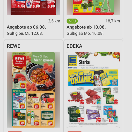
Verwendung reduzierter Daten zur Auswahl von
Inhalten
IAB-Besonderheiten:
2,5 km
18,7 km
Verwendung genauer Standortdaten
Angebote ab 06.08.
Angebote ab 10.08.
Gültig bis Mi. 12.08.
Gültig ab Mo. 10.08.
Geräte anhand von aktiv angeforderten
Informationen identifizieren
REWE
EDEKA
Nicht-IAB-Verarbeitungszwecke:
Notwendig
Performance
Funktional
Werbung