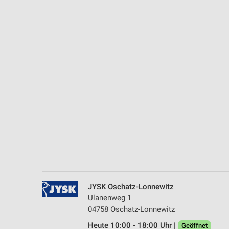
Messung der Performance von Inhalten
Analyse von Zielgruppen durch Statistiken oder Kombinationen 
Quellen
Entwicklung und Verbesserung der Angebote
Verwendung reduzierter Daten zur Auswahl von Inhalten
IAB-Besonderheiten:
Verwendung genauer Standortdaten
Geräte anhand von aktiv angeforderten Informationen identifizie
Nicht-IAB-Verarbeitungszwecke:
Notwendig
Performance
JYSK Oschatz-Lonnewitz
Ulanenweg 1
Funktional
04758 Oschatz-Lonnewitz
Heute 10:00 - 18:00 Uhr |
Geöffnet
Werbung