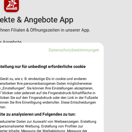
pekte & Angebote App
nen Filialen & Öffnungszeiten in unserer App.
e Angebote
ieblingshändler
Datenschutzbestimmungen
htigungen bei neuen Prospekten
 Einkauf stressfrei planen
tellung nur für unbedingt erforderliche cookie
 App jetzt laden oder QR-Code scannen.
erät zu, wie z. B. eindeutige IDs in cookie und anderen
verarbeiten Ihre personenbezogenen Daten möglicherweise
„Einstellungen“. Sie können Ihre Einstellungen akzeptieren,
 klicken oder jederzeit auf die Fingerabdruck-Schaltfläche in
klicken Sie auf den Fingerabdruck oder den Link in der Fußzeile
önnen Sie Ihre Einwilligung widerrufen. Diese Entscheidungen
ten.
ite zu analysieren und Folgendes zu tun:
reduzierter Daten zur Auswahl von Werbeanzeigen. Erstellung
ersonalisierter Werbung. Erstellung von Profilen zur
ierter Inhalte. Messung der Werbeleistung. Messung der