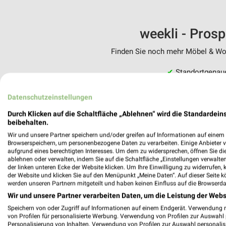
weekli - Pros
Finden Sie noch mehr Möbel & Woh
✔
Standortgenau
✔
Folge deinem L
✔
Push-Benachric
Datenschutzeinstellungen
✔
Einkaufsliste -
Durch Klicken auf die Schaltfläche „Ablehnen“ wird die Standardeins
beibehalten.
Nutze weekli auch mobil –
Wir und unsere Partner speichern und/oder greifen auf Informationen auf einem G
Browserspeichern, um personenbezogene Daten zu verarbeiten. Einige Anbieter 
aufgrund eines berechtigten Interesses. Um dem zu widersprechen, öffnen Sie die 
ablehnen oder verwalten, indem Sie auf die Schaltfläche „Einstellungen verwalten“
der linken unteren Ecke der Website klicken. Um Ihre Einwilligung zu widerrufen, 
der Website und klicken Sie auf den Menüpunkt „Meine Daten“. Auf dieser Seite k
werden unseren Partnern mitgeteilt und haben keinen Einfluss auf die Browserda
Wir und unsere Partner verarbeiten Daten, um die Leistung der Webs
Speichern von oder Zugriff auf Informationen auf einem Endgerät. Verwendung 
von Profilen für personalisierte Werbung. Verwendung von Profilen zur Auswahl p
Personalisierung von Inhalten. Verwendung von Profilen zur Auswahl personalis