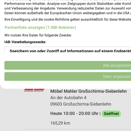
Performance von Inhalten. Analyse von Zielgruppen durch Statistiken oder Kom
und Verbesserung der Angebote. Verwendung reduzierter Daten zur Auswahl von
Daten können außerhalb der Europäischen Union weitergegeben und in die USA 
Ihre Einwilligung und die cookie Richtlinie gelten ausschließlich für diese Websit
Partnerliste anzeigen (1 IAB-Anbieter)
Wir nutzen Ihre Daten für folgende Zwecke:
Möbel Boss Döbeln
IAB-Verarbeitungszwecke:
Richard-Köberlin-Straße 3
Speichern von oder Zugriff auf Informationen auf einem Endgerät
04720 Döbeln
Verwendung reduzierter Daten zur Auswahl von Werbeanzeigen
Heute 10:00 - 19:00 Uhr |
Geöffnet
Alle akzeptiere
156,78 km • Angebote: 1 Prospekt
Erstellung von Profilen für personalisierte Werbung
Nein, anpassen
Verwendung von Profilen zur Auswahl personalisierter Werbung
Möbel Mahler Großschirma-Siebenlehn
An der Autobahn 4
Erstellung von Profilen zur Personalisierung von Inhalten
09603 Großschirma-Siebenlehn
Verwendung von Profilen zur Auswahl personalisierter Inhalte
Heute 10:00 - 20:00 Uhr |
Geöffnet
165,29 km
Messung der Werbeleistung