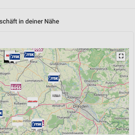
chäft in deiner Nähe
⛶