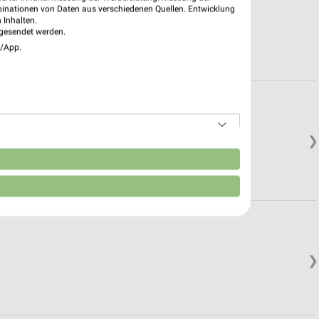
binationen von Daten aus verschiedenen Quellen. Entwicklung
 Inhalten.
gesendet werden.
e/App.
❯
n
❯