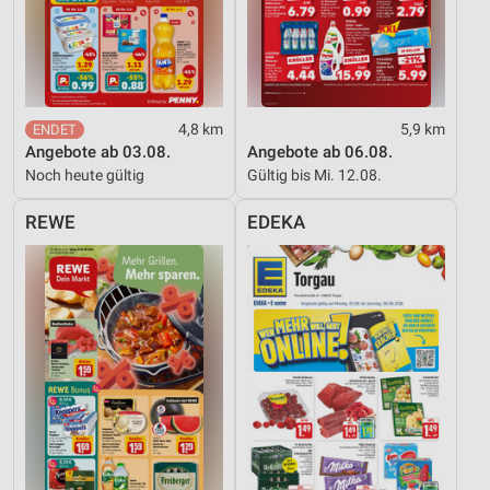
Entwicklung und Verbesserung der Angebote
Verwendung reduzierter Daten zur Auswahl von
Inhalten
IAB-Besonderheiten:
4,8 km
5,9 km
Angebote ab 03.08.
Angebote ab 06.08.
Verwendung genauer Standortdaten
Noch heute gültig
Gültig bis Mi. 12.08.
Geräte anhand von aktiv angeforderten
Informationen identifizieren
REWE
EDEKA
Nicht-IAB-Verarbeitungszwecke:
Notwendig
Performance
Funktional
Werbung