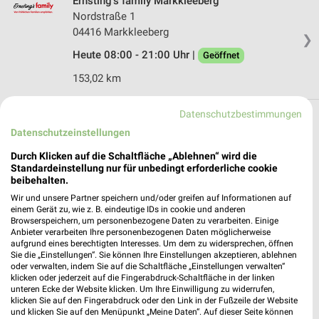
Ernsting's family Markkleeberg
Nordstraße 1
04416 Markkleeberg
❯
Heute 08:00 - 21:00 Uhr |
Geöffnet
153,02 km
Datenschutzbestimmungen
Spielwaren Filialen in Doberschütz
Datenschutzeinstellungen
Hier findest Du aktuelle Filialen und Öffnungszeiten von z.B.
Durch Klicken auf die Schaltfläche „Ablehnen“ wird die
Ernsting's family, rund um das Thema Spielwaren in der Nähe
Standardeinstellung nur für unbedingt erforderliche cookie
von Doberschütz.
beibehalten.
Wir und unsere Partner speichern und/oder greifen auf Informationen auf
Aktuelle Prospekte für Doberschütz und
einem Gerät zu, wie z. B. eindeutige IDs in cookie und anderen
Browserspeichern, um personenbezogene Daten zu verarbeiten. Einige
Umgebung
Anbieter verarbeiten Ihre personenbezogenen Daten möglicherweise
aufgrund eines berechtigten Interesses. Um dem zu widersprechen, öffnen
18 Prospekte
Sie die „Einstellungen“. Sie können Ihre Einstellungen akzeptieren, ablehnen
oder verwalten, indem Sie auf die Schaltfläche „Einstellungen verwalten“
klicken oder jederzeit auf die Fingerabdruck-Schaltfläche in der linken
Lidl
Lidl
unteren Ecke der Website klicken. Um Ihre Einwilligung zu widerrufen,
klicken Sie auf den Fingerabdruck oder den Link in der Fußzeile der Website
und klicken Sie auf den Menüpunkt „Meine Daten“. Auf dieser Seite können