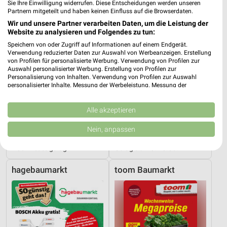
Sie Ihre Einwilligung widerrufen. Diese Entscheidungen werden unseren
Partnern mitgeteilt und haben keinen Einfluss auf die Browserdaten.
Wir und unsere Partner verarbeiten Daten, um die Leistung der
Website zu analysieren und Folgendes zu tun:
Speichern von oder Zugriff auf Informationen auf einem Endgerät.
Verwendung reduzierter Daten zur Auswahl von Werbeanzeigen. Erstellung
von Profilen für personalisierte Werbung. Verwendung von Profilen zur
Auswahl personalisierter Werbung. Erstellung von Profilen zur
Personalisierung von Inhalten. Verwendung von Profilen zur Auswahl
personalisierter Inhalte. Messung der Werbeleistung. Messung der
Performance von Inhalten. Analyse von Zielgruppen durch Statistiken oder
Kombinationen von Daten aus verschiedenen Quellen. Entwicklung und
Verbesserung der Angebote. Verwendung reduzierter Daten zur Auswahl
Alle akzeptieren
von Inhalten.
Daten können außerhalb der Europäischen Union weitergegeben und in die
7,7 km
7,7 km
Nein, anpassen
USA gesendet werden.
Angebote ab 03.08.
Angebote ab 10.08.
Ihre Einwilligung und die cookie Richtlinie gelten ausschließlich für diese
Noch heute gültig
Gültig ab Mo. 10.08.
Website/App.
Partnerliste anzeigen (1 IAB-Anbieter)
hagebaumarkt
toom Baumarkt
Wir nutzen Ihre Daten für folgende Zwecke:
IAB-Verarbeitungszwecke:
Speichern von oder Zugriff auf Informationen
auf einem Endgerät