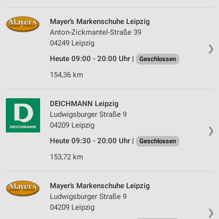
Verwendung von Profilen zur Auswahl
personalisierter Werbung
Mayer’s Markenschuhe Leipzig
Anton-Zickmantel-Straße 39
Erstellung von Profilen zur Personalisierung
04249 Leipzig
von Inhalten
❯
Heute 09:00 - 20:00 Uhr |
Geschlossen
Verwendung von Profilen zur Auswahl
personalisierter Inhalte
154,36 km
Messung der Werbeleistung
DEICHMANN Leipzig
Messung der Performance von Inhalten
Ludwigsburger Straße 9
04209 Leipzig
❯
Analyse von Zielgruppen durch Statistiken oder
Heute 09:30 - 20:00 Uhr |
Kombinationen von Daten aus verschiedenen
Geschlossen
Quellen
153,72 km
Entwicklung und Verbesserung der Angebote
Mayer’s Markenschuhe Leipzig
Verwendung reduzierter Daten zur Auswahl von
Ludwigsburger Straße 9
Inhalten
04209 Leipzig
❯
IAB-Besonderheiten: