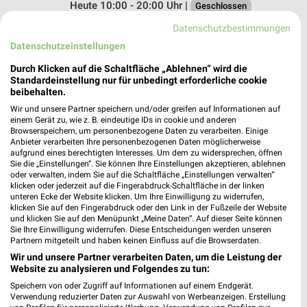
Heute 10:00 - 20:00 Uhr |
Geschlossen
149,15 km
Datenschutzbestimmungen
Datenschutzeinstellungen
DEICHMANN Bitterfeld-Wolfen
Durch Klicken auf die Schaltfläche „Ablehnen“ wird die
Standardeinstellung nur für unbedingt erforderliche cookie
Brehnaer Straße 34d
beibehalten.
06749 Bitterfeld-Wolfen
❯
Wir und unsere Partner speichern und/oder greifen auf Informationen auf
Heute 09:00 - 20:00 Uhr |
einem Gerät zu, wie z. B. eindeutige IDs in cookie und anderen
Geschlossen
Browserspeichern, um personenbezogene Daten zu verarbeiten. Einige
Anbieter verarbeiten Ihre personenbezogenen Daten möglicherweise
125,75 km
aufgrund eines berechtigten Interesses. Um dem zu widersprechen, öffnen
Sie die „Einstellungen“. Sie können Ihre Einstellungen akzeptieren, ablehnen
oder verwalten, indem Sie auf die Schaltfläche „Einstellungen verwalten“
DEICHMANN Oschatz
klicken oder jederzeit auf die Fingerabdruck-Schaltfläche in der linken
unteren Ecke der Website klicken. Um Ihre Einwilligung zu widerrufen,
Striesaer Weg 2
klicken Sie auf den Fingerabdruck oder den Link in der Fußzeile der Website
04758 Oschatz
❯
und klicken Sie auf den Menüpunkt „Meine Daten“. Auf dieser Seite können
Sie Ihre Einwilligung widerrufen. Diese Entscheidungen werden unseren
Heute 09:00 - 19:00 Uhr |
Geschlossen
Partnern mitgeteilt und haben keinen Einfluss auf die Browserdaten.
Wir und unsere Partner verarbeiten Daten, um die Leistung der
137,05 km
Website zu analysieren und Folgendes zu tun:
Speichern von oder Zugriff auf Informationen auf einem Endgerät.
Verwendung reduzierter Daten zur Auswahl von Werbeanzeigen. Erstellung
RENO Gräfenhainichen