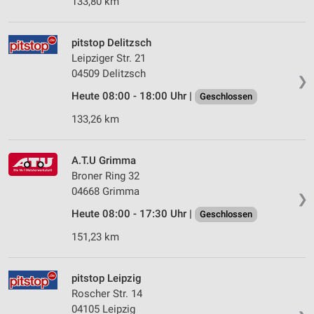
133,80 km
Verwendung von Profilen zur Auswahl
personalisierter Werbung
pitstop Delitzsch
Leipziger Str. 21
Erstellung von Profilen zur Personalisierung
von Inhalten
04509 Delitzsch
❯
Heute 08:00 - 18:00 Uhr |
Geschlossen
Verwendung von Profilen zur Auswahl
personalisierter Inhalte
133,26 km
Messung der Werbeleistung
A.T.U Grimma
Messung der Performance von Inhalten
Broner Ring 32
04668 Grimma
Analyse von Zielgruppen durch Statistiken oder
❯
Kombinationen von Daten aus verschiedenen
Heute 08:00 - 17:30 Uhr |
Geschlossen
Quellen
151,23 km
Entwicklung und Verbesserung der Angebote
pitstop Leipzig
Verwendung reduzierter Daten zur Auswahl von
Inhalten
Roscher Str. 14
04105 Leipzig
IAB-Besonderheiten: