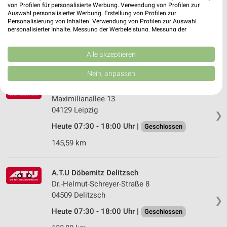
Premio Reifen + Autoservice Leipzig
von Profilen für personalisierte Werbung. Verwendung von Profilen zur
Volbedingstr. 2
Auswahl personalisierter Werbung. Erstellung von Profilen zur
Personalisierung von Inhalten. Verwendung von Profilen zur Auswahl
04357 Leipzig
❯
personalisierter Inhalte. Messung der Werbeleistung. Messung der
Performance von Inhalten. Analyse von Zielgruppen durch Statistiken oder
Heute 08:00 - 18:00 Uhr |
Geschlossen
Kombinationen von Daten aus verschiedenen Quellen. Entwicklung und
Verbesserung der Angebote. Verwendung reduzierter Daten zur Auswahl
Alle akzeptieren
145,81 km • Angebote: 1 Prospekt
von Inhalten.
Daten können außerhalb der Europäischen Union weitergegeben und in die
Nein, anpassen
USA gesendet werden.
A.T.U Leipzig - Eutritzsch
Ihre Einwilligung und die cookie Richtlinie gelten ausschließlich für diese
Website/App.
Maximilianallee 13
04129 Leipzig
Partnerliste anzeigen (1 IAB-Anbieter)
❯
Wir nutzen Ihre Daten für folgende Zwecke:
Heute 07:30 - 18:00 Uhr |
Geschlossen
IAB-Verarbeitungszwecke:
145,59 km
Speichern von oder Zugriff auf Informationen
auf einem Endgerät
A.T.U Döbernitz Delitzsch
Verwendung reduzierter Daten zur Auswahl von
Dr.-Helmut-Schreyer-Straße 8
Werbeanzeigen
04509 Delitzsch
❯
Erstellung von Profilen für personalisierte
Heute 07:30 - 18:00 Uhr |
Geschlossen
Werbung