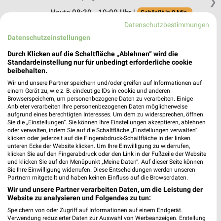
❯
Heute 08:30 - 19:00 Uhr |
Schließt in 9 Min.
Datenschutzbestimmungen
146,82 km
Datenschutzeinstellungen
Durch Klicken auf die Schaltfläche „Ablehnen“ wird die
Autohaus Troitzsch Delitzsch
Standardeinstellung nur für unbedingt erforderliche cookie
Friedrich-Ebert-Str. 8
beibehalten.
04509 Delitzsch
Wir und unsere Partner speichern und/oder greifen auf Informationen auf
❯
einem Gerät zu, wie z. B. eindeutige IDs in cookie und anderen
Heute 09:00 - 18:00 Uhr |
Geschlossen
Browserspeichern, um personenbezogene Daten zu verarbeiten. Einige
Anbieter verarbeiten Ihre personenbezogenen Daten möglicherweise
132,11 km
aufgrund eines berechtigten Interesses. Um dem zu widersprechen, öffnen
Sie die „Einstellungen“. Sie können Ihre Einstellungen akzeptieren, ablehnen
oder verwalten, indem Sie auf die Schaltfläche „Einstellungen verwalten“
klicken oder jederzeit auf die Fingerabdruck-Schaltfläche in der linken
Louis MEGAShop Leipzig
unteren Ecke der Website klicken. Um Ihre Einwilligung zu widerrufen,
Essener Str. 11
klicken Sie auf den Fingerabdruck oder den Link in der Fußzeile der Website
04129 Leipzig
und klicken Sie auf den Menüpunkt „Meine Daten“. Auf dieser Seite können
❯
Sie Ihre Einwilligung widerrufen. Diese Entscheidungen werden unseren
Heute 09:00 - 21:00 Uhr |
Partnern mitgeteilt und haben keinen Einfluss auf die Browserdaten.
Geöffnet
Wir und unsere Partner verarbeiten Daten, um die Leistung der
144,88 km
Website zu analysieren und Folgendes zu tun:
Speichern von oder Zugriff auf Informationen auf einem Endgerät.
Verwendung reduzierter Daten zur Auswahl von Werbeanzeigen. Erstellung