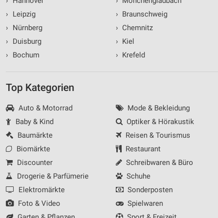
›
Hannover
›
Mönchengladbach
›
Leipzig
›
Braunschweig
›
Nürnberg
›
Chemnitz
›
Duisburg
›
Kiel
›
Bochum
›
Krefeld
Top Kategorien
Auto & Motorrad
Mode & Bekleidung
Baby & Kind
Optiker & Hörakustik
Baumärkte
Reisen & Tourismus
Biomärkte
Restaurant
Discounter
Schreibwaren & Büro
Drogerie & Parfümerie
Schuhe
Elektromärkte
Sonderposten
Foto & Video
Spielwaren
Garten & Pflanzen
Sport & Freizeit