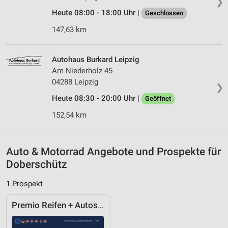
❯
Heute 08:00 - 18:00 Uhr |
Geschlossen
Verwendung genauer Standortdaten
147,63 km
Geräte anhand von aktiv angeforderten
Informationen identifizieren
Autohaus Burkard Leipzig
Nicht-IAB-Verarbeitungszwecke:
Am Niederholz 45
Notwendig
04288 Leipzig
❯
Heute 08:30 - 20:00 Uhr |
Performance
Geöffnet
152,54 km
Funktional
Werbung
Auto & Motorrad Angebote und Prospekte für
Doberschütz
1 Prospekt
Premio Reifen + Autoservice