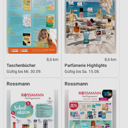
8,6 km
8,6 km
Taschenbücher
Parfümerie Highlights
Gültig bis Mi. 30.09.
Gültig bis Sa. 15.08.
Rossmann
Rossmann