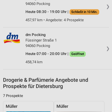
Werbung
94060 Pocking
❯
Heute 08:30 - 19:00 Uhr |
Schließt in 10 Min.
Verwendung von Profilen zur Auswahl
personalisierter Werbung
457,97 km • Angebote: 4 Prospekte
Erstellung von Profilen zur Personalisierung
von Inhalten
dm Pocking
Füssinger Straße 1
Verwendung von Profilen zur Auswahl
94060 Pocking
personalisierter Inhalte
❯
Heute 07:00 - 20:00 Uhr |
Geöffnet
Messung der Werbeleistung
458,74 km
Messung der Performance von Inhalten
Analyse von Zielgruppen durch Statistiken oder
Drogerie & Parfümerie Angebote und
Kombinationen von Daten aus verschiedenen
Quellen
Prospekte für Dietersburg
Entwicklung und Verbesserung der Angebote
7 Prospekte
Verwendung reduzierter Daten zur Auswahl von
Müller
Müller
Inhalten