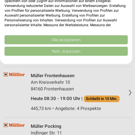
Speichern von oder Zugriff auf Informationen auf einem Endgerät.
Verwendung reduzierter Daten zur Auswahl von Werbeanzeigen. Erstellung
429,85 km
von Profilen für personalisierte Werbung. Verwendung von Profilen zur
Auswahl personalisierter Werbung. Erstellung von Profilen zur
Personalisierung von Inhalten. Verwendung von Profilen zur Auswahl
Rossmann Fürstenzell
personalisierter Inhalte. Messung der Werbeleistung. Messung der
Performance von Inhalten. Analyse von Zielgruppen durch Statistiken oder
Kirchenweg 1
Kombinationen von Daten aus verschiedenen Quellen. Entwicklung und
94081 Fürstenzell
Verbesserung der Angebote. Verwendung reduzierter Daten zur Auswahl
Alle akzeptieren
❯
von Inhalten.
Heute 08:00 - 20:00 Uhr |
Geöffnet
Daten können außerhalb der Europäischen Union weitergegeben und in die
Nein, anpassen
USA gesendet werden.
444,45 km • Angebote: 3 Prospekte
Ihre Einwilligung und die cookie Richtlinie gelten ausschließlich für diese
Website/App.
Partnerliste anzeigen (1 IAB-Anbieter)
Müller Frontenhausen
Wir nutzen Ihre Daten für folgende Zwecke:
Am Kreisverkehr 10
IAB-Verarbeitungszwecke:
84160 Frontenhausen
❯
Speichern von oder Zugriff auf Informationen
Heute 08:30 - 19:00 Uhr |
Schließt in 10 Min.
auf einem Endgerät
445,73 km • Angebote: 4 Prospekte
Verwendung reduzierter Daten zur Auswahl von
Werbeanzeigen
Müller Pocking
Erstellung von Profilen für personalisierte
Indlinger Str. 11