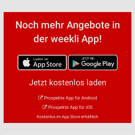
Noch mehr Angebote in
der weekli App!
Jetzt kostenlos laden
Prospekte App für Android
Prospekte App für iOS
Kostenlos im App Store erhältlich