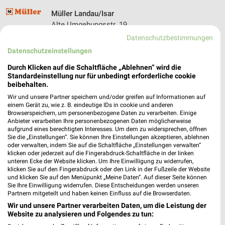
Müller Landau/Isar
Alte Umgehungsstr. 19
94405 Landau/Isar
Datenschutzbestimmungen
❯
Datenschutzeinstellungen
Heute 08:00 - 20:00 Uhr |
Geöffnet
Durch Klicken auf die Schaltfläche „Ablehnen“ wird die
431,05 km • Angebote: 4 Prospekte
Standardeinstellung nur für unbedingt erforderliche cookie
beibehalten.
Wir und unsere Partner speichern und/oder greifen auf Informationen auf
Rossmann Simbach
einem Gerät zu, wie z. B. eindeutige IDs in cookie und anderen
Bahnhofstr. 9
Browserspeichern, um personenbezogene Daten zu verarbeiten. Einige
84359 Simbach
Anbieter verarbeiten Ihre personenbezogenen Daten möglicherweise
❯
aufgrund eines berechtigten Interesses. Um dem zu widersprechen, öffnen
Heute 07:00 - 20:00 Uhr |
Geöffnet
Sie die „Einstellungen“. Sie können Ihre Einstellungen akzeptieren, ablehnen
oder verwalten, indem Sie auf die Schaltfläche „Einstellungen verwalten“
474,00 km • Angebote: 3 Prospekte
klicken oder jederzeit auf die Fingerabdruck-Schaltfläche in der linken
unteren Ecke der Website klicken. Um Ihre Einwilligung zu widerrufen,
klicken Sie auf den Fingerabdruck oder den Link in der Fußzeile der Website
und klicken Sie auf den Menüpunkt „Meine Daten“. Auf dieser Seite können
dm Landau a.d.Isar
Sie Ihre Einwilligung widerrufen. Diese Entscheidungen werden unseren
Bahnhofstraße 2
Partnern mitgeteilt und haben keinen Einfluss auf die Browserdaten.
94405 Landau a.d.Isar
Wir und unsere Partner verarbeiten Daten, um die Leistung der
❯
Website zu analysieren und Folgendes zu tun:
Heute 08:00 - 20:00 Uhr |
Geöffnet