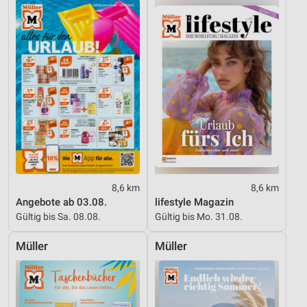
IAB-Besonderheiten:
Verwendung genauer Standortdaten
Geräte anhand von aktiv angeforderten
Informationen identifizieren
Nicht-IAB-Verarbeitungszwecke:
Notwendig
Performance
Funktional
8,6 km
8,6 km
Angebote ab 03.08.
lifestyle Magazin
Werbung
Gültig bis Sa. 08.08.
Gültig bis Mo. 31.08.
Müller
Müller