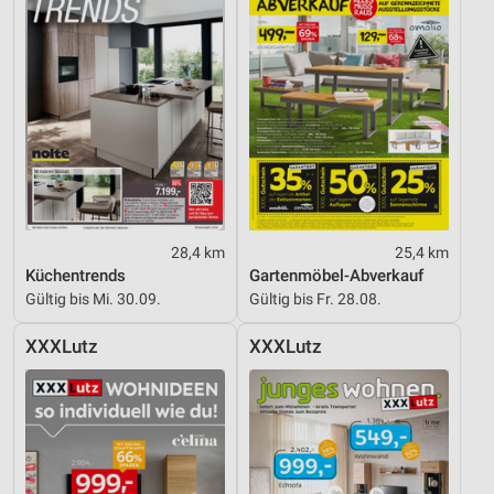
Werbeanzeigen
Erstellung von Profilen für personalisierte
Werbung
Verwendung von Profilen zur Auswahl
personalisierter Werbung
Erstellung von Profilen zur Personalisierung
von Inhalten
Verwendung von Profilen zur Auswahl
28,4 km
25,4 km
personalisierter Inhalte
Küchentrends
Gartenmöbel-Abverkauf
Gültig bis Mi. 30.09.
Gültig bis Fr. 28.08.
Messung der Werbeleistung
XXXLutz
XXXLutz
Messung der Performance von Inhalten
Analyse von Zielgruppen durch Statistiken oder
Kombinationen von Daten aus verschiedenen
Quellen
Entwicklung und Verbesserung der Angebote