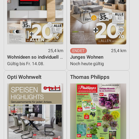
Verwendung reduzierter Daten zur Auswahl von
Inhalten
IAB-Besonderheiten:
Verwendung genauer Standortdaten
Geräte anhand von aktiv angeforderten
25,4 km
25,4 km
Informationen identifizieren
Wohnideen so individuell wie du!
Junges Wohnen
Nicht-IAB-Verarbeitungszwecke:
Gültig bis Fr. 14.08.
Noch heute gültig
Notwendig
Opti Wohnwelt
Thomas Philipps
Performance
Funktional
Werbung