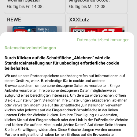
Gültig bis Fr. 14.08.
Gültig bis Mi. 12.08.
REWE
XXXLutz
Datenschutzbestimmungen
Datenschutzeinstellungen
Durch Klicken auf die Schaltfläche „Ablehnen“ wird die
Standardeinstellung nur für unbedingt erforderliche cookie
beibehalten.
Wir und unsere Partner speichern und/oder greifen auf Informationen auf
einem Gerät zu, wie z. B. eindeutige IDs in cookie und anderen
Browserspeichern, um personenbezogene Daten zu verarbeiten. Einige
Anbieter verarbeiten Ihre personenbezogenen Daten möglicherweise
aufgrund eines berechtigten Interesses. Um dem zu widersprechen, öffnen
Sie die „Einstellungen“. Sie können Ihre Einstellungen akzeptieren, ablehnen
oder verwalten, indem Sie auf die Schaltfläche „Einstellungen verwalten“
klicken oder jederzeit auf die Fingerabdruck-Schaltfläche in der linken
3,2 km
25,4 km
unteren Ecke der Website klicken. Um Ihre Einwilligung zu widerrufen,
Angebote ab 03.08.
Büro Spezial
klicken Sie auf den Fingerabdruck oder den Link in der Fußzeile der Website
Noch morgen gültig
Gültig bis Fr. 14.08.
und klicken Sie auf den Menüpunkt „Meine Daten“. Auf dieser Seite können
Sie Ihre Einwilligung widerrufen. Diese Entscheidungen werden unseren
Partnern mitgeteilt und haben keinen Einfluss auf die Browserdaten.
XXXLutz
XXXLutz