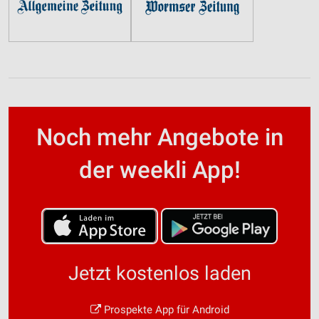
Noch mehr Angebote in
der weekli App!
Jetzt kostenlos laden
Prospekte App für Android