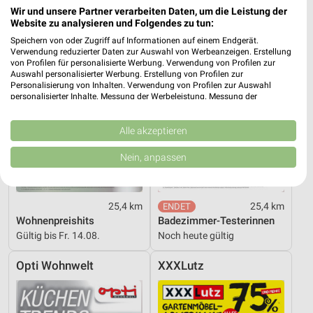
Wir und unsere Partner verarbeiten Daten, um die Leistung der
Website zu analysieren und Folgendes zu tun:
Speichern von oder Zugriff auf Informationen auf einem Endgerät.
Verwendung reduzierter Daten zur Auswahl von Werbeanzeigen. Erstellung
von Profilen für personalisierte Werbung. Verwendung von Profilen zur
Auswahl personalisierter Werbung. Erstellung von Profilen zur
Personalisierung von Inhalten. Verwendung von Profilen zur Auswahl
personalisierter Inhalte. Messung der Werbeleistung. Messung der
Performance von Inhalten. Analyse von Zielgruppen durch Statistiken oder
Kombinationen von Daten aus verschiedenen Quellen. Entwicklung und
Verbesserung der Angebote. Verwendung reduzierter Daten zur Auswahl
Alle akzeptieren
von Inhalten.
Daten können außerhalb der Europäischen Union weitergegeben und in die
Nein, anpassen
USA gesendet werden.
Ihre Einwilligung und die cookie Richtlinie gelten ausschließlich für diese
Website/App.
25,4 km
25,4 km
Partnerliste anzeigen (1 IAB-Anbieter)
Wohnenpreishits
Badezimmer-Testerinnen
Wir nutzen Ihre Daten für folgende Zwecke:
Gültig bis Fr. 14.08.
Noch heute gültig
IAB-Verarbeitungszwecke:
Speichern von oder Zugriff auf Informationen
Opti Wohnwelt
XXXLutz
auf einem Endgerät
Verwendung reduzierter Daten zur Auswahl von