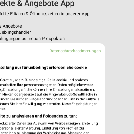
pekte & Angebote App
kte Filialen & Öffnungszeiten in unserer App.
e Angebote
ieblingshändler
htigungen bei neuen Prospekten
 Einkauf stressfrei planen
Datenschutzbestimmungen
 App jetzt laden oder QR-Code scannen.
tellung nur für unbedingt erforderliche cookie
erät zu, wie z. B. eindeutige IDs in cookie und anderen
verarbeiten Ihre personenbezogenen Daten möglicherweise
„Einstellungen“. Sie können Ihre Einstellungen akzeptieren,
 klicken oder jederzeit auf die Fingerabdruck-Schaltfläche in
klicken Sie auf den Fingerabdruck oder den Link in der Fußzeile
önnen Sie Ihre Einwilligung widerrufen. Diese Entscheidungen
ten.
ite zu analysieren und Folgendes zu tun:
reduzierter Daten zur Auswahl von Werbeanzeigen. Erstellung
ersonalisierter Werbung. Erstellung von Profilen zur
ierter Inhalte. Messung der Werbeleistung. Messung der