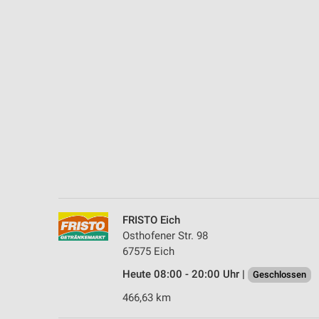
Messung der Performance von Inhalten
Analyse von Zielgruppen durch Statistiken oder Kombinationen 
Quellen
Entwicklung und Verbesserung der Angebote
Verwendung reduzierter Daten zur Auswahl von Inhalten
IAB-Besonderheiten:
Verwendung genauer Standortdaten
Geräte anhand von aktiv angeforderten Informationen identifizie
Nicht-IAB-Verarbeitungszwecke:
FRISTO Eich
Notwendig
Osthofener Str. 98
67575 Eich
Performance
Heute 08:00 - 20:00 Uhr |
Geschlossen
Funktional
466,63 km
Werbung