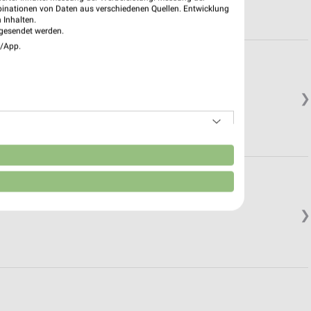
binationen von Daten aus verschiedenen Quellen. Entwicklung
 Inhalten.
gesendet werden.
e/App.
❯
n
❯