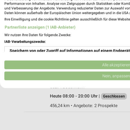
Performance von Inhalten. Analyse von Zielgruppen durch Statistiken oder Kom
und Verbesserung der Angebote. Verwendung reduzierter Daten zur Auswahl von
Daten können außerhalb der Europäischen Union weitergegeben und in die USA 
Ihre Einwilligung und die cookie Richtlinie gelten ausschließlich für diese Websit
alldrink Biebesheim
Partnerliste anzeigen (1 IAB-Anbieter)
Rheinstr. 28
Wir nutzen Ihre Daten für folgende Zwecke:
64584 Biebesheim
IAB-Verarbeitungszwecke:
Heute 09:00 - 18:30 Uhr |
Geschlossen
Speichern von oder Zugriff auf Informationen auf einem Endgerät
459,88 km • Angebote: 1 Prospekt
Verwendung reduzierter Daten zur Auswahl von Werbeanzeigen
Alle akzeptiere
Logo Getränke-Fachmarkt Bodenheim
Erstellung von Profilen für personalisierte Werbung
Nein, anpassen
Lange Ruthe 5b
Verwendung von Profilen zur Auswahl personalisierter Werbung
55294 Bodenheim
Heute 08:00 - 20:00 Uhr |
Geschlossen
Erstellung von Profilen zur Personalisierung von Inhalten
456,24 km • Angebote: 2 Prospekte
Verwendung von Profilen zur Auswahl personalisierter Inhalte
Messung der Werbeleistung