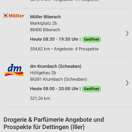
IAB-Verarbeitungszwecke:
Speichern von oder Zugriff auf Informationen
Müller Biberach
auf einem Endgerät
Marktplatz 26
Verwendung reduzierter Daten zur Auswahl von
88400 Biberach
❯
Werbeanzeigen
Heute 08:30 - 19:30 Uhr |
Geöffnet
Erstellung von Profilen für personalisierte
554,62 km • Angebote: 4 Prospekte
Werbung
Verwendung von Profilen zur Auswahl
dm Krumbach (Schwaben)
personalisierter Werbung
Höllgehau 2b
86381 Krumbach (Schwaben)
Erstellung von Profilen zur Personalisierung
❯
von Inhalten
Heute 08:00 - 20:00 Uhr |
Geöffnet
Verwendung von Profilen zur Auswahl
521,26 km
personalisierter Inhalte
Messung der Werbeleistung
Drogerie & Parfümerie Angebote und
Prospekte für Dettingen (Iller)
Messung der Performance von Inhalten