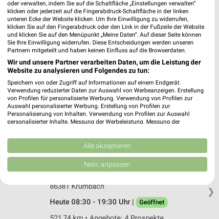
Müller Warthausen
oder verwalten, indem Sie auf die Schaltfläche „Einstellungen verwalten“
Jahnstr. 2
klicken oder jederzeit auf die Fingerabdruck-Schaltfläche in der linken
unteren Ecke der Website klicken. Um Ihre Einwilligung zu widerrufen,
88447 Warthausen
❯
klicken Sie auf den Fingerabdruck oder den Link in der Fußzeile der Website
und klicken Sie auf den Menüpunkt „Meine Daten“. Auf dieser Seite können
Heute 09:00 - 19:00 Uhr |
Geöffnet
Sie Ihre Einwilligung widerrufen. Diese Entscheidungen werden unseren
Partnern mitgeteilt und haben keinen Einfluss auf die Browserdaten.
550,91 km • Angebote: 4 Prospekte
Wir und unsere Partner verarbeiten Daten, um die Leistung der
Website zu analysieren und Folgendes zu tun:
Rossmann Ottobeuren
Speichern von oder Zugriff auf Informationen auf einem Endgerät.
Verwendung reduzierter Daten zur Auswahl von Werbeanzeigen. Erstellung
Johannes-Gutenberg-Str. 3 b
von Profilen für personalisierte Werbung. Verwendung von Profilen zur
87724 Ottobeuren
Auswahl personalisierter Werbung. Erstellung von Profilen zur
❯
Personalisierung von Inhalten. Verwendung von Profilen zur Auswahl
Heute 08:00 - 20:00 Uhr |
Geöffnet
personalisierter Inhalte. Messung der Werbeleistung. Messung der
Performance von Inhalten. Analyse von Zielgruppen durch Statistiken oder
554,28 km • Angebote: 3 Prospekte
Kombinationen von Daten aus verschiedenen Quellen. Entwicklung und
Verbesserung der Angebote. Verwendung reduzierter Daten zur Auswahl
Alle akzeptieren
von Inhalten.
Daten können außerhalb der Europäischen Union weitergegeben und in die
Nein, anpassen
Müller Krumbach
USA gesendet werden.
Bahnhofstr. 64
Ihre Einwilligung und die cookie Richtlinie gelten ausschließlich für diese
86381 Krumbach
Website/App.
❯
Partnerliste anzeigen (1 IAB-Anbieter)
Heute 08:30 - 19:30 Uhr |
Geöffnet
Wir nutzen Ihre Daten für folgende Zwecke:
521,74 km • Angebote: 4 Prospekte