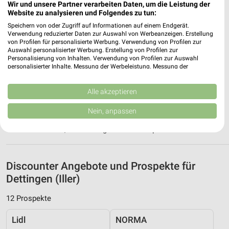
Wir und unsere Partner verarbeiten Daten, um die Leistung der
89257 Illertissen
Website zu analysieren und Folgendes zu tun:
❯
Speichern von oder Zugriff auf Informationen auf einem Endgerät.
Heute
geschlossen
Verwendung reduzierter Daten zur Auswahl von Werbeanzeigen. Erstellung
von Profilen für personalisierte Werbung. Verwendung von Profilen zur
531,87 km • Angebote: 3 Prospekte
Auswahl personalisierter Werbung. Erstellung von Profilen zur
Personalisierung von Inhalten. Verwendung von Profilen zur Auswahl
personalisierter Inhalte. Messung der Werbeleistung. Messung der
Lidl Illertissen
Performance von Inhalten. Analyse von Zielgruppen durch Statistiken oder
Kombinationen von Daten aus verschiedenen Quellen. Entwicklung und
Friedrich-Ebert-Str. 24
Verbesserung der Angebote. Verwendung reduzierter Daten zur Auswahl
Alle akzeptieren
89257 Illertissen
von Inhalten.
❯
Daten können außerhalb der Europäischen Union weitergegeben und in die
Nein, anpassen
Heute
geschlossen
USA gesendet werden.
Ihre Einwilligung und die cookie Richtlinie gelten ausschließlich für diese
532,07 km • Angebote: 2 Prospekte
Website/App.
Partnerliste anzeigen (1 IAB-Anbieter)
Wir nutzen Ihre Daten für folgende Zwecke:
Discounter Angebote und Prospekte für
IAB-Verarbeitungszwecke:
Dettingen (Iller)
Speichern von oder Zugriff auf Informationen
12 Prospekte
auf einem Endgerät
Lidl
NORMA
Verwendung reduzierter Daten zur Auswahl von
Werbeanzeigen