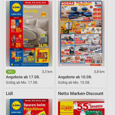
Erstellung von Profilen für personalisierte
Werbung
Verwendung von Profilen zur Auswahl
personalisierter Werbung
Erstellung von Profilen zur Personalisierung
von Inhalten
Verwendung von Profilen zur Auswahl
personalisierter Inhalte
Messung der Werbeleistung
3,3 km
3,8 km
Angebote ab 17.08.
Angebote ab 10.08.
Messung der Performance von Inhalten
Gültig ab Mo. 17.08.
Gültig ab Mo. 10.08.
Analyse von Zielgruppen durch Statistiken oder
Lidl
Netto Marken-Discount
Kombinationen von Daten aus verschiedenen
Quellen
Entwicklung und Verbesserung der Angebote