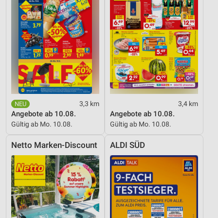
Verwendung reduzierter Daten zur Auswahl von
Inhalten
IAB-Besonderheiten:
Verwendung genauer Standortdaten
Geräte anhand von aktiv angeforderten
Informationen identifizieren
Nicht-IAB-Verarbeitungszwecke:
3,3 km
3,4 km
Notwendig
Angebote ab 10.08.
Angebote ab 10.08.
Gültig ab Mo. 10.08.
Gültig ab Mo. 10.08.
Performance
Netto Marken-Discount
ALDI SÜD
Funktional
Werbung