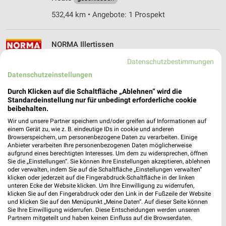
532,44 km • Angebote: 1 Prospekt
NORMA Illertissen
Dietenheimer Str. 2
Datenschutzbestimmungen
89257 Illertissen
❯
Datenschutzeinstellungen
Heute
geschlossen
Durch Klicken auf die Schaltfläche „Ablehnen“ wird die
532,26 km • Angebote: 3 Prospekte
Standardeinstellung nur für unbedingt erforderliche cookie
beibehalten.
Wir und unsere Partner speichern und/oder greifen auf Informationen auf
NORMA Ochsenhausen
einem Gerät zu, wie z. B. eindeutige IDs in cookie und anderen
Browserspeichern, um personenbezogene Daten zu verarbeiten. Einige
Untere Wiesen 2
Anbieter verarbeiten Ihre personenbezogenen Daten möglicherweise
88416 Ochsenhausen
aufgrund eines berechtigten Interesses. Um dem zu widersprechen, öffnen
❯
Sie die „Einstellungen“. Sie können Ihre Einstellungen akzeptieren, ablehnen
Heute
geschlossen
oder verwalten, indem Sie auf die Schaltfläche „Einstellungen verwalten“
klicken oder jederzeit auf die Fingerabdruck-Schaltfläche in der linken
551,61 km • Angebote: 2 Prospekte
unteren Ecke der Website klicken. Um Ihre Einwilligung zu widerrufen,
klicken Sie auf den Fingerabdruck oder den Link in der Fußzeile der Website
und klicken Sie auf den Menüpunkt „Meine Daten“. Auf dieser Seite können
Sie Ihre Einwilligung widerrufen. Diese Entscheidungen werden unseren
Netto Marken-Discount Illertissen
Partnern mitgeteilt und haben keinen Einfluss auf die Browserdaten.
Martinsplatz 3