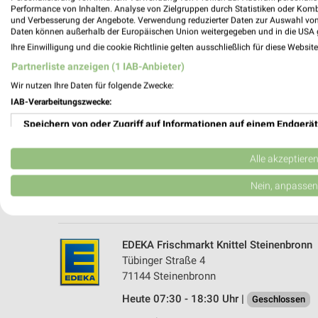
Performance von Inhalten. Analyse von Zielgruppen durch Statistiken oder Kom
und Verbesserung der Angebote. Verwendung reduzierter Daten zur Auswahl von
Daten können außerhalb der Europäischen Union weitergegeben und in die USA 
Ihre Einwilligung und die cookie Richtlinie gelten ausschließlich für diese Websit
Partnerliste anzeigen (1 IAB-Anbieter)
Wir nutzen Ihre Daten für folgende Zwecke:
IAB-Verarbeitungszwecke:
Speichern von oder Zugriff auf Informationen auf einem Endgerät
EDEKA Hacker Waldenbuch
Jahnstraße 7
Verwendung reduzierter Daten zur Auswahl von Werbeanzeigen
71111 Waldenbuch
Alle akzeptiere
Heute 08:00 - 21:00 Uhr |
Geschlossen
Erstellung von Profilen für personalisierte Werbung
Nein, anpassen
525,98 km • Angebote: 1 Prospekt
Verwendung von Profilen zur Auswahl personalisierter Werbung
Erstellung von Profilen zur Personalisierung von Inhalten
EDEKA Frischmarkt Knittel Steinenbronn
Tübinger Straße 4
Verwendung von Profilen zur Auswahl personalisierter Inhalte
71144 Steinenbronn
Heute 07:30 - 18:30 Uhr |
Messung der Werbeleistung
Geschlossen