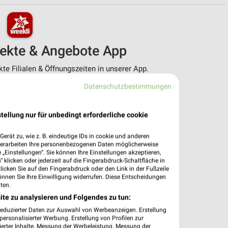
pekte & Angebote App
e Filialen & Öffnungszeiten in unserer App.
Datenschutzbestimmungen
e Angebote
ieblingshändler
htigungen bei neuen Prospekten
tellung nur für unbedingt erforderliche cookie
 Einkauf stressfrei planen
erät zu, wie z. B. eindeutige IDs in cookie und anderen
 App jetzt laden oder QR-Code scannen.
verarbeiten Ihre personenbezogenen Daten möglicherweise
„Einstellungen“. Sie können Ihre Einstellungen akzeptieren,
 klicken oder jederzeit auf die Fingerabdruck-Schaltfläche in
klicken Sie auf den Fingerabdruck oder den Link in der Fußzeile
önnen Sie Ihre Einwilligung widerrufen. Diese Entscheidungen
ten.
ite zu analysieren und Folgendes zu tun:
reduzierter Daten zur Auswahl von Werbeanzeigen. Erstellung
ersonalisierter Werbung. Erstellung von Profilen zur
ierter Inhalte. Messung der Werbeleistung. Messung der