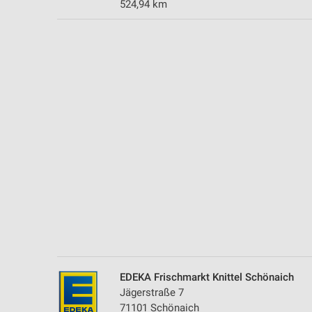
524,94 km
Messung der Performance von Inhalten
Analyse von Zielgruppen durch Statistiken oder Kombinationen 
Quellen
Entwicklung und Verbesserung der Angebote
Verwendung reduzierter Daten zur Auswahl von Inhalten
IAB-Besonderheiten:
Verwendung genauer Standortdaten
Geräte anhand von aktiv angeforderten Informationen identifizie
Nicht-IAB-Verarbeitungszwecke:
Notwendig
Performance
EDEKA Frischmarkt Knittel Schönaich
Funktional
Jägerstraße 7
71101 Schönaich
Werbung