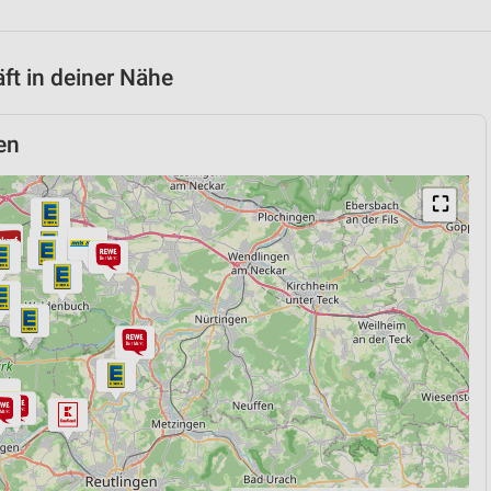
t in deiner Nähe
en
⛶