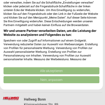
oder verwalten, indem Sie auf die Schaltfläche „Einstellungen verwalten“
klicken oder jederzeit auf die Fingerabdruck-Schaltfläche in der linken
501,61 km • Angebote: 1 Prospekt
unteren Ecke der Website klicken. Um Ihre Einwilligung zu widerrufen,
klicken Sie auf den Fingerabdruck oder den Link in der Fußzeile der Website
und klicken Sie auf den Menüpunkt „Meine Daten“. Auf dieser Seite können
OBI Bonn-Nord
Sie Ihre Einwilligung widerrufen. Diese Entscheidungen werden unseren
Partnern mitgeteilt und haben keinen Einfluss auf die Browserdaten.
Bornheimer Str. 166
Wir und unsere Partner verarbeiten Daten, um die Leistung der
53119 Bonn
❯
Website zu analysieren und Folgendes zu tun:
Heute
geschlossen
Speichern von oder Zugriff auf Informationen auf einem Endgerät.
Verwendung reduzierter Daten zur Auswahl von Werbeanzeigen. Erstellung
479,12 km • Angebote: 1 Prospekt
von Profilen für personalisierte Werbung. Verwendung von Profilen zur
Auswahl personalisierter Werbung. Erstellung von Profilen zur
Personalisierung von Inhalten. Verwendung von Profilen zur Auswahl
personalisierter Inhalte. Messung der Werbeleistung. Messung der
Fassbender Tenten Bonn
Performance von Inhalten. Analyse von Zielgruppen durch Statistiken oder
Bornheimer Str. 172-180
Kombinationen von Daten aus verschiedenen Quellen. Entwicklung und
53119 Bonn
Verbesserung der Angebote. Verwendung reduzierter Daten zur Auswahl
Alle akzeptieren
❯
von Inhalten.
Heute
geschlossen
Daten können außerhalb der Europäischen Union weitergegeben und in die
Nein, anpassen
USA gesendet werden.
479,20 km
Ihre Einwilligung und die cookie Richtlinie gelten ausschließlich für diese
Website/App.
Partnerliste anzeigen (1 IAB-Anbieter)
Hellweg Bonn
Wir nutzen Ihre Daten für folgende Zwecke:
Königswinterer Str. 89