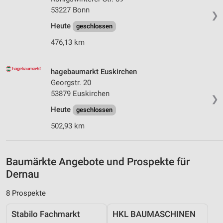
IAB-Verarbeitungszwecke:
53227 Bonn
❯
Speichern von oder Zugriff auf Informationen
Heute
geschlossen
auf einem Endgerät
476,13 km
Verwendung reduzierter Daten zur Auswahl von
Werbeanzeigen
hagebaumarkt Euskirchen
Erstellung von Profilen für personalisierte
Georgstr. 20
Werbung
53879 Euskirchen
❯
Heute
Verwendung von Profilen zur Auswahl
geschlossen
personalisierter Werbung
502,93 km
Erstellung von Profilen zur Personalisierung
von Inhalten
Baumärkte Angebote und Prospekte für
Verwendung von Profilen zur Auswahl
Dernau
personalisierter Inhalte
8 Prospekte
Messung der Werbeleistung
Stabilo Fachmarkt
HKL BAUMASCHINEN
Messung der Performance von Inhalten