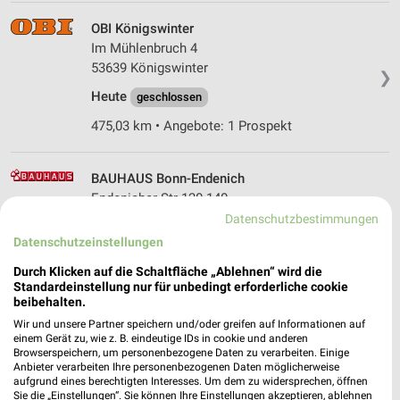
OBI Königswinter
Im Mühlenbruch 4
53639 Königswinter
❯
Heute
geschlossen
475,03 km • Angebote: 1 Prospekt
BAUHAUS Bonn-Endenich
Endenicher Str 120-140
53115 Bonn-Endenich
Datenschutzbestimmungen
❯
Datenschutzeinstellungen
Heute
geschlossen
Durch Klicken auf die Schaltfläche „Ablehnen“ wird die
479,85 km • Angebote: 1 Prospekt
Standardeinstellung nur für unbedingt erforderliche cookie
beibehalten.
Wir und unsere Partner speichern und/oder greifen auf Informationen auf
OBI Euskirchen
einem Gerät zu, wie z. B. eindeutige IDs in cookie und anderen
Eifelring 38-42
Browserspeichern, um personenbezogene Daten zu verarbeiten. Einige
53879 Euskirchen
Anbieter verarbeiten Ihre personenbezogenen Daten möglicherweise
❯
aufgrund eines berechtigten Interesses. Um dem zu widersprechen, öffnen
Heute
Sie die „Einstellungen“. Sie können Ihre Einstellungen akzeptieren, ablehnen
geschlossen