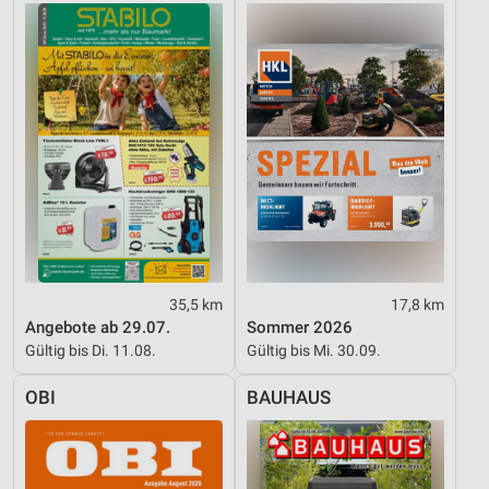
Analyse von Zielgruppen durch Statistiken oder
Kombinationen von Daten aus verschiedenen
Quellen
Entwicklung und Verbesserung der Angebote
Verwendung reduzierter Daten zur Auswahl von
Inhalten
IAB-Besonderheiten:
Verwendung genauer Standortdaten
Geräte anhand von aktiv angeforderten
35,5 km
17,8 km
Informationen identifizieren
Angebote ab 29.07.
Sommer 2026
Nicht-IAB-Verarbeitungszwecke:
Gültig bis Di. 11.08.
Gültig bis Mi. 30.09.
Notwendig
OBI
BAUHAUS
Performance
Funktional