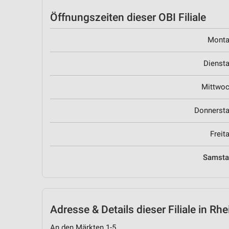
Öffnungszeiten
dieser OBI Filiale
Mont
Dienst
Mittwo
Donnerst
Freit
Samst
Adresse & Details
dieser Filiale in Rh
An den Märkten 1-5