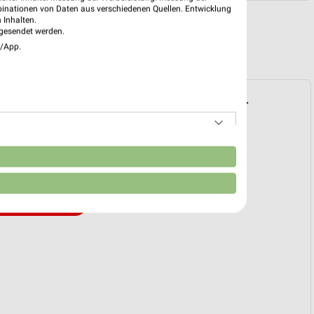
binationen von Daten aus verschiedenen Quellen. Entwicklung
 Inhalten.
gesendet werden.
e/App.
spekt für Rheinbach ab Sa. den 01.08.
2026
 01. Aug. bis 31. Aug.
n
reintrag erstellen
EKT BLÄTTERN