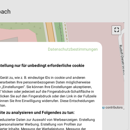
bach
⛶
Datenschutzbestimmungen
tellung nur für unbedingt erforderliche cookie
erät zu, wie z. B. eindeutige IDs in cookie und anderen
verarbeiten Ihre personenbezogenen Daten möglicherweise
„Einstellungen“. Sie können Ihre Einstellungen akzeptieren,
 klicken oder jederzeit auf die Fingerabdruck-Schaltfläche in
klicken Sie auf den Fingerabdruck oder den Link in der Fußzeile
önnen Sie Ihre Einwilligung widerrufen. Diese Entscheidungen
ten.
Leaflet
|
©
OpenStreetMap
contributors
ite zu analysieren und Folgendes zu tun:
N
NAVIGATION MIT GOOGLE/IOS MAPS
reduzierter Daten zur Auswahl von Werbeanzeigen. Erstellung
ersonalisierter Werbung. Erstellung von Profilen zur
ierter Inhalte. Messung der Werbeleistung. Messung der