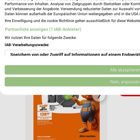
Performance von Inhalten. Analyse von Zielgruppen durch Statistiken oder Kom
und Verbesserung der Angebote. Verwendung reduzierter Daten zur Auswahl von
Aktuelle Angebote in dieser Filiale
Daten können außerhalb der Europäischen Union weitergegeben und in die USA 
Anzahl Prospekte: 1
Ihre Einwilligung und die cookie Richtlinie gelten ausschließlich für diese Websit
Letztes Prospektupdate: vor 8 Tagen
Partnerliste anzeigen (1 IAB-Anbieter)
Wir nutzen Ihre Daten für folgende Zwecke:
OBI Pro
IAB-Verarbeitungszwecke:
August 
Speichern von oder Zugriff auf Informationen auf einem Endgerät
Gültig von
Verwendung reduzierter Daten zur Auswahl von Werbeanzeigen
Alle akzeptiere
📅
Kalende
Erstellung von Profilen für personalisierte Werbung
Nein, anpassen
PROSP
Verwendung von Profilen zur Auswahl personalisierter Werbung
❯
Erstellung von Profilen zur Personalisierung von Inhalten
Verwendung von Profilen zur Auswahl personalisierter Inhalte
Messung der Werbeleistung