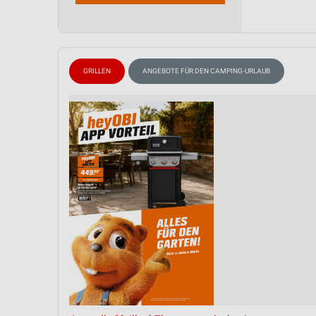
Messung der Performance von Inhalten
Analyse von Zielgruppen durch Statistiken oder Kombinationen 
Quellen
GRILLEN
ANGEBOTE FÜR DEN CAMPING-URLAUB
Entwicklung und Verbesserung der Angebote
Verwendung reduzierter Daten zur Auswahl von Inhalten
IAB-Besonderheiten:
Verwendung genauer Standortdaten
Geräte anhand von aktiv angeforderten Informationen identifizie
Nicht-IAB-Verarbeitungszwecke:
Notwendig
Performance
Funktional
Werbung