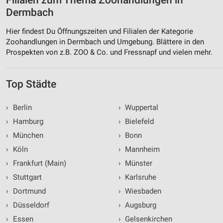
Filialen zum Thema Zoohandlungen in
Dermbach
Hier findest Du Öffnungszeiten und Filialen der Kategorie
Zoohandlungen in Dermbach und Umgebung. Blättere in den
Prospekten von z.B. ZOO & Co. und Fressnapf und vielen mehr.
Top Städte
›
Berlin
›
Wuppertal
›
Hamburg
›
Bielefeld
›
München
›
Bonn
›
Köln
›
Mannheim
›
Frankfurt (Main)
›
Münster
›
Stuttgart
›
Karlsruhe
›
Dortmund
›
Wiesbaden
›
Düsseldorf
›
Augsburg
›
Essen
›
Gelsenkirchen