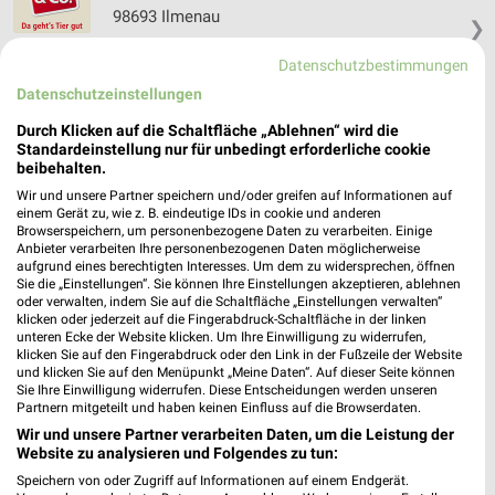
98693 Ilmenau
❯
Heute 09:00 - 18:00 Uhr |
Geöffnet
Datenschutzbestimmungen
266,33 km • Angebote: 1 Prospekt
Datenschutzeinstellungen
Durch Klicken auf die Schaltfläche „Ablehnen“ wird die
Standardeinstellung nur für unbedingt erforderliche cookie
Fressnapf Schlüchtern
beibehalten.
Kurfürstenstraße 40
Wir und unsere Partner speichern und/oder greifen auf Informationen auf
36381 Schlüchtern
❯
einem Gerät zu, wie z. B. eindeutige IDs in cookie und anderen
Browserspeichern, um personenbezogene Daten zu verarbeiten. Einige
Heute 09:00 - 19:00 Uhr |
Geöffnet
Anbieter verarbeiten Ihre personenbezogenen Daten möglicherweise
aufgrund eines berechtigten Interesses. Um dem zu widersprechen, öffnen
360,25 km • Angebote: 1 Prospekt
Sie die „Einstellungen“. Sie können Ihre Einstellungen akzeptieren, ablehnen
oder verwalten, indem Sie auf die Schaltfläche „Einstellungen verwalten“
klicken oder jederzeit auf die Fingerabdruck-Schaltfläche in der linken
unteren Ecke der Website klicken. Um Ihre Einwilligung zu widerrufen,
Fressnapf Bad Langensalza
klicken Sie auf den Fingerabdruck oder den Link in der Fußzeile der Website
Goethestraße 7
und klicken Sie auf den Menüpunkt „Meine Daten“. Auf dieser Seite können
99947 Bad Langensalza
Sie Ihre Einwilligung widerrufen. Diese Entscheidungen werden unseren
❯
Partnern mitgeteilt und haben keinen Einfluss auf die Browserdaten.
Heute 09:00 - 19:00 Uhr |
Geöffnet
Wir und unsere Partner verarbeiten Daten, um die Leistung der
Website zu analysieren und Folgendes zu tun:
245,81 km • Angebote: 1 Prospekt
Speichern von oder Zugriff auf Informationen auf einem Endgerät.