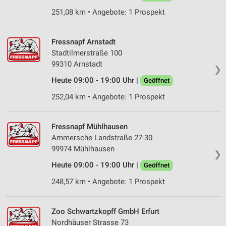
251,08 km • Angebote: 1 Prospekt
Verwendung von Profilen zur Auswahl
personalisierter Werbung
Fressnapf Arnstadt
Erstellung von Profilen zur Personalisierung
Stadtilmerstraße 100
von Inhalten
99310 Arnstadt
❯
Verwendung von Profilen zur Auswahl
Heute 09:00 - 19:00 Uhr |
Geöffnet
personalisierter Inhalte
252,04 km • Angebote: 1 Prospekt
Messung der Werbeleistung
Messung der Performance von Inhalten
Fressnapf Mühlhausen
Ammersche Landstraße 27-30
Analyse von Zielgruppen durch Statistiken oder
99974 Mühlhausen
❯
Kombinationen von Daten aus verschiedenen
Quellen
Heute 09:00 - 19:00 Uhr |
Geöffnet
248,57 km • Angebote: 1 Prospekt
Entwicklung und Verbesserung der Angebote
Verwendung reduzierter Daten zur Auswahl von
Zoo Schwartzkopff GmbH Erfurt
Inhalten
Nordhäuser Strasse 73