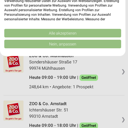
Verwendung reduzierter Daten zur Auswahl von Werbeanzeigen. Erstellung
von Profilen für personalisierte Werbung. Verwendung von Profilen zur
Fressnapf Alsfeld
Auswahl personalisierter Werbung. Erstellung von Profilen zur
An der Au 10
Personalisierung von Inhalten. Verwendung von Profilen zur Auswahl
personalisierter Inhalte. Messung der Werbeleistung. Messung der
36304 Alsfeld
❯
Performance von Inhalten. Analyse von Zielgruppen durch Statistiken oder
Kombinationen von Daten aus verschiedenen Quellen. Entwicklung und
Heute 09:00 - 19:00 Uhr |
Geöffnet
Verbesserung der Angebote. Verwendung reduzierter Daten zur Auswahl
Alle akzeptieren
von Inhalten.
345,95 km • Angebote: 1 Prospekt
Daten können außerhalb der Europäischen Union weitergegeben und in die
Nein, anpassen
USA gesendet werden.
Ihre Einwilligung und die cookie Richtlinie gelten ausschließlich für diese
ZOO & Co. Mühlhausen
Website/App.
Sondershäuser Straße 17
Partnerliste anzeigen (1 IAB-Anbieter)
99974 Mühlhausen
❯
Wir nutzen Ihre Daten für folgende Zwecke:
Heute 09:00 - 19:00 Uhr |
Geöffnet
IAB-Verarbeitungszwecke:
248,64 km • Angebote: 1 Prospekt
Speichern von oder Zugriff auf Informationen
auf einem Endgerät
ZOO & Co. Arnstadt
Verwendung reduzierter Daten zur Auswahl von
Werbeanzeigen
Ichtershäuser Str. 51
99310 Arnstadt
❯
Erstellung von Profilen für personalisierte
Heute 09:00 - 18:00 Uhr |
Geöffnet
Werbung