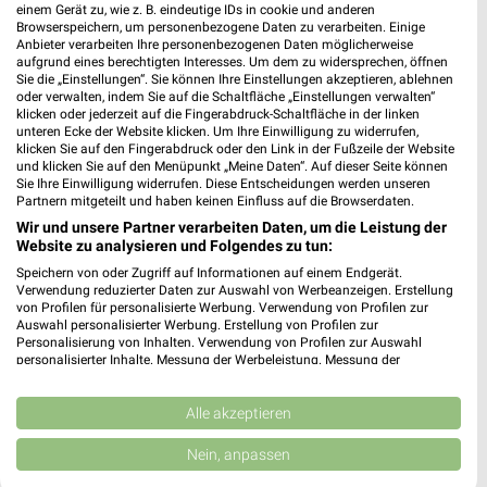
271,57 km
einem Gerät zu, wie z. B. eindeutige IDs in cookie und anderen
Browserspeichern, um personenbezogene Daten zu verarbeiten. Einige
Anbieter verarbeiten Ihre personenbezogenen Daten möglicherweise
aufgrund eines berechtigten Interesses. Um dem zu widersprechen, öffnen
nahkauf Petersberg
Sie die „Einstellungen“. Sie können Ihre Einstellungen akzeptieren, ablehnen
Rabanus-Maurus-Straße 8
oder verwalten, indem Sie auf die Schaltfläche „Einstellungen verwalten“
36100 Petersberg
klicken oder jederzeit auf die Fingerabdruck-Schaltfläche in der linken
❯
unteren Ecke der Website klicken. Um Ihre Einwilligung zu widerrufen,
Heute 07:00 - 19:00 Uhr |
klicken Sie auf den Fingerabdruck oder den Link in der Fußzeile der Website
Geschlossen
und klicken Sie auf den Menüpunkt „Meine Daten“. Auf dieser Seite können
335,73 km • Angebote: 1 Prospekt
Sie Ihre Einwilligung widerrufen. Diese Entscheidungen werden unseren
Partnern mitgeteilt und haben keinen Einfluss auf die Browserdaten.
Wir und unsere Partner verarbeiten Daten, um die Leistung der
Website zu analysieren und Folgendes zu tun:
nahkauf Eisenach
Nordplatz 7
Speichern von oder Zugriff auf Informationen auf einem Endgerät.
Verwendung reduzierter Daten zur Auswahl von Werbeanzeigen. Erstellung
99817 Eisenach
❯
von Profilen für personalisierte Werbung. Verwendung von Profilen zur
Auswahl personalisierter Werbung. Erstellung von Profilen zur
Heute 06:00 - 20:00 Uhr |
Geschlossen
Personalisierung von Inhalten. Verwendung von Profilen zur Auswahl
personalisierter Inhalte. Messung der Werbeleistung. Messung der
272,24 km • Angebote: 1 Prospekt
Performance von Inhalten. Analyse von Zielgruppen durch Statistiken oder
Kombinationen von Daten aus verschiedenen Quellen. Entwicklung und
Verbesserung der Angebote. Verwendung reduzierter Daten zur Auswahl
Alle akzeptieren
von Inhalten.
nahkauf Friedrichroda
Daten können außerhalb der Europäischen Union weitergegeben und in die
Nein, anpassen
Friedrichsplatz 20
USA gesendet werden.
99894 Friedrichroda