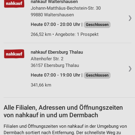
nahkauf Waltershausen
Messung der Werbeleistung
Johann-Matthäus-Bechstein-Str. 30
99880 Waltershausen
❯
Messung der Performance von Inhalten
Heute 07:00 - 20:00 Uhr |
Geschlossen
Analyse von Zielgruppen durch Statistiken oder
266,52 km • Angebote: 1 Prospekt
Kombinationen von Daten aus verschiedenen
Quellen
nahkauf Ebersburg Thalau
Entwicklung und Verbesserung der Angebote
Altenhofer Str. 2
36157 Ebersburg Thalau
Verwendung reduzierter Daten zur Auswahl von
❯
Inhalten
Heute 07:00 - 19:00 Uhr |
Geschlossen
IAB-Besonderheiten:
341,66 km
Verwendung genauer Standortdaten
Geräte anhand von aktiv angeforderten
Alle Filialen, Adressen und Öffnungszeiten
Informationen identifizieren
von nahkauf in und um Dermbach
Nicht-IAB-Verarbeitungszwecke:
Filialen und Öffnungszeiten von nahkauf in der Umgebung von
Notwendig
Dermbach sortiert nach Entfernung. Der schnellste Weg zu