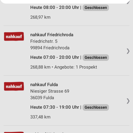
❯
Ihre Einwilligung und die cookie Richtlinie gelten ausschließlich für diese
Website/App.
Heute 08:00 - 20:00 Uhr |
Geschlossen
Partnerliste anzeigen (1 IAB-Anbieter)
268,97 km
Wir nutzen Ihre Daten für folgende Zwecke:
IAB-Verarbeitungszwecke:
nahkauf Friedrichroda
Speichern von oder Zugriff auf Informationen
Friedrichstr. 5
auf einem Endgerät
99894 Friedrichroda
❯
Verwendung reduzierter Daten zur Auswahl von
Heute 07:00 - 20:00 Uhr |
Geschlossen
Werbeanzeigen
268,88 km • Angebote: 1 Prospekt
Erstellung von Profilen für personalisierte
Werbung
nahkauf Fulda
Verwendung von Profilen zur Auswahl
Niesiger Strasse 69
personalisierter Werbung
36039 Fulda
❯
Erstellung von Profilen zur Personalisierung
Heute 07:30 - 19:00 Uhr |
Geschlossen
von Inhalten
337,48 km
Verwendung von Profilen zur Auswahl
personalisierter Inhalte