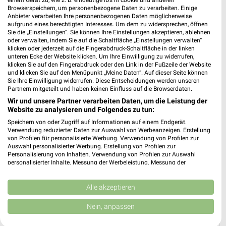
einem Gerät zu, wie z. B. eindeutige IDs in cookie und anderen
Browserspeichern, um personenbezogene Daten zu verarbeiten. Einige
MEHR PROSPEKTE
Anbieter verarbeiten Ihre personenbezogenen Daten möglicherweise
aufgrund eines berechtigten Interesses. Um dem zu widersprechen, öffnen
Sie die „Einstellungen“. Sie können Ihre Einstellungen akzeptieren, ablehnen
oder verwalten, indem Sie auf die Schaltfläche „Einstellungen verwalten“
klicken oder jederzeit auf die Fingerabdruck-Schaltfläche in der linken
weekli Magazin
unteren Ecke der Website klicken. Um Ihre Einwilligung zu widerrufen,
klicken Sie auf den Fingerabdruck oder den Link in der Fußzeile der Website
und klicken Sie auf den Menüpunkt „Meine Daten“. Auf dieser Seite können
Sie Ihre Einwilligung widerrufen. Diese Entscheidungen werden unseren
Partnern mitgeteilt und haben keinen Einfluss auf die Browserdaten.
Wir und unsere Partner verarbeiten Daten, um die Leistung der
Website zu analysieren und Folgendes zu tun:
Speichern von oder Zugriff auf Informationen auf einem Endgerät.
Verwendung reduzierter Daten zur Auswahl von Werbeanzeigen. Erstellung
von Profilen für personalisierte Werbung. Verwendung von Profilen zur
Auswahl personalisierter Werbung. Erstellung von Profilen zur
Erlebe mit Lidl und Andre Agassi die neuesten Silvercrest Küchengeräte
Mit Lidl Plus 3 für 2 - im laut DtGv besten Backshop
Personalisierung von Inhalten. Verwendung von Profilen zur Auswahl
personalisierter Inhalte. Messung der Werbeleistung. Messung der
17.04.2026
10.04.2026
Performance von Inhalten. Analyse von Zielgruppen durch Statistiken oder
Kombinationen von Daten aus verschiedenen Quellen. Entwicklung und
Verbesserung der Angebote. Verwendung reduzierter Daten zur Auswahl
Alle akzeptieren
von Inhalten.
Daten können außerhalb der Europäischen Union weitergegeben und in die
Nein, anpassen
USA gesendet werden.
Ihre Einwilligung und die cookie Richtlinie gelten ausschließlich für diese