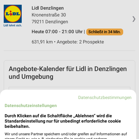
Lidl Denzlingen
Kronenstraße 30
❯
79211 Denzlingen
Heute 07:00 - 21:00 Uhr |
Schließt in 34 Min.
631,91 km • Angebote: 2 Prospekte
Angebote-Kalender für Lidl in Denzlingen
und Umgebung
Aug.
Datenschutzbestimmungen
03
Mo
04
Di
05
Mi
06
Do
07
Fr
08
S
Datenschutzeinstellungen
Durch Klicken auf die Schaltfläche „Ablehnen“ wird die
Lidl - Angebote ab 03.08.
Standardeinstellung nur für unbedingt erforderliche cookie
beibehalten.
Wir und unsere Partner speichern und/oder greifen auf Informationen auf