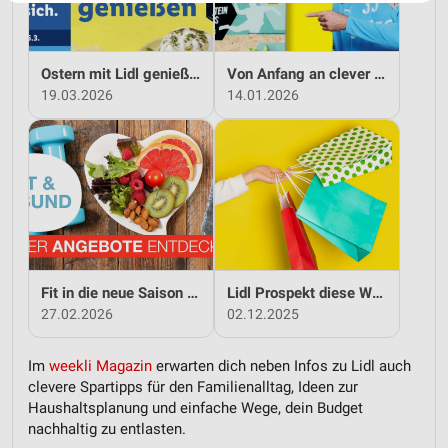
Website/App.
Partnerliste anzeigen (1 IAB-Anbieter)
Wir nutzen Ihre Daten für folgende Zwecke:
Ostern mit Lidl genießen
Von Anfang an clever sparen mit Lidl
IAB-Verarbeitungszwecke:
19.03.2026
14.01.2026
Speichern von oder Zugriff auf Informationen
auf einem Endgerät
Verwendung reduzierter Daten zur Auswahl von
Werbeanzeigen
Erstellung von Profilen für personalisierte
Werbung
Verwendung von Profilen zur Auswahl
Fit in die neue Saison - mit Lidl!
Lidl Prospekt diese Woche
personalisierter Werbung
27.02.2026
02.12.2025
Erstellung von Profilen zur Personalisierung
von Inhalten
Im
weekli Magazin
erwarten dich neben Infos zu Lidl auch
clevere Spartipps für den Familienalltag, Ideen zur
Verwendung von Profilen zur Auswahl
Haushaltsplanung und einfache Wege, dein Budget
personalisierter Inhalte
nachhaltig zu entlasten.