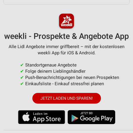
Messung der Werbeleistung
Messung der Performance von Inhalten
Analyse von Zielgruppen durch Statistiken oder
weekli - Prospekte & Angebote App
Kombinationen von Daten aus verschiedenen
Quellen
Alle Lidl Angebote immer griffbereit – mit der kostenlosen
Entwicklung und Verbesserung der Angebote
weekli App für iOS & Android.
Verwendung reduzierter Daten zur Auswahl von
✔
Standortgenaue Angebote
Inhalten
✔
Folge deinem Lieblingshändler
✔
Push-Benachrichtigungen bei neuen Prospekten
IAB-Besonderheiten:
✔
Einkaufsliste - Einkauf stressfrei planen
Verwendung genauer Standortdaten
JETZT LADEN UND SPAREN!
Geräte anhand von aktiv angeforderten
Informationen identifizieren
Nicht-IAB-Verarbeitungszwecke:
Notwendig