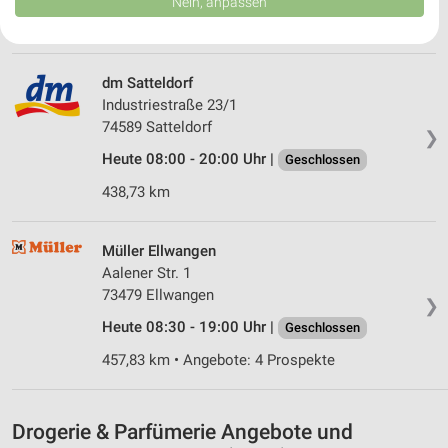
Nein, anpassen
USA gesendet werden.
442,82 km • Angebote: 4 Prospekte
Ihre Einwilligung und die cookie Richtlinie gelten ausschließlich für diese
Website/App.
Partnerliste anzeigen (1 IAB-Anbieter)
dm Satteldorf
Wir nutzen Ihre Daten für folgende Zwecke:
Industriestraße 23/1
IAB-Verarbeitungszwecke:
74589 Satteldorf
❯
Speichern von oder Zugriff auf Informationen
Heute 08:00 - 20:00 Uhr |
Geschlossen
auf einem Endgerät
438,73 km
Verwendung reduzierter Daten zur Auswahl von
Werbeanzeigen
Müller Ellwangen
Erstellung von Profilen für personalisierte
Aalener Str. 1
Werbung
73479 Ellwangen
❯
Heute 08:30 - 19:00 Uhr |
Geschlossen
Verwendung von Profilen zur Auswahl
personalisierter Werbung
457,83 km • Angebote: 4 Prospekte
Erstellung von Profilen zur Personalisierung
von Inhalten
Drogerie & Parfümerie Angebote und
Verwendung von Profilen zur Auswahl