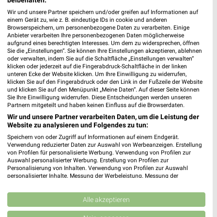
beibehalten.
Wir und unsere Partner speichern und/oder greifen auf Informationen auf
Rossmann Crailsheim
einem Gerät zu, wie z. B. eindeutige IDs in cookie und anderen
Karlstr. 24-26
Browserspeichern, um personenbezogene Daten zu verarbeiten. Einige
74564 Crailsheim
Anbieter verarbeiten Ihre personenbezogenen Daten möglicherweise
❯
aufgrund eines berechtigten Interesses. Um dem zu widersprechen, öffnen
Heute 08:00 - 20:00 Uhr |
Geschlossen
Sie die „Einstellungen“. Sie können Ihre Einstellungen akzeptieren, ablehnen
oder verwalten, indem Sie auf die Schaltfläche „Einstellungen verwalten“
442,89 km • Angebote: 3 Prospekte
klicken oder jederzeit auf die Fingerabdruck-Schaltfläche in der linken
unteren Ecke der Website klicken. Um Ihre Einwilligung zu widerrufen,
klicken Sie auf den Fingerabdruck oder den Link in der Fußzeile der Website
und klicken Sie auf den Menüpunkt „Meine Daten“. Auf dieser Seite können
Rossmann Oettingen
Sie Ihre Einwilligung widerrufen. Diese Entscheidungen werden unseren
Nördlinger Str. 8a
Partnern mitgeteilt und haben keinen Einfluss auf die Browserdaten.
86732 Oettingen
Wir und unsere Partner verarbeiten Daten, um die Leistung der
❯
Website zu analysieren und Folgendes zu tun:
Heute 08:00 - 20:00 Uhr |
Geschlossen
Speichern von oder Zugriff auf Informationen auf einem Endgerät.
Verwendung reduzierter Daten zur Auswahl von Werbeanzeigen. Erstellung
443,52 km • Angebote: 3 Prospekte
von Profilen für personalisierte Werbung. Verwendung von Profilen zur
Auswahl personalisierter Werbung. Erstellung von Profilen zur
Personalisierung von Inhalten. Verwendung von Profilen zur Auswahl
Müller Crailsheim
personalisierter Inhalte. Messung der Werbeleistung. Messung der
Performance von Inhalten. Analyse von Zielgruppen durch Statistiken oder
Wilhelmstr. 29
Kombinationen von Daten aus verschiedenen Quellen. Entwicklung und
74564 Crailsheim
Verbesserung der Angebote. Verwendung reduzierter Daten zur Auswahl
Alle akzeptieren
❯
von Inhalten.
Heute 09:00 - 19:00 Uhr |
Geschlossen
Daten können außerhalb der Europäischen Union weitergegeben und in die