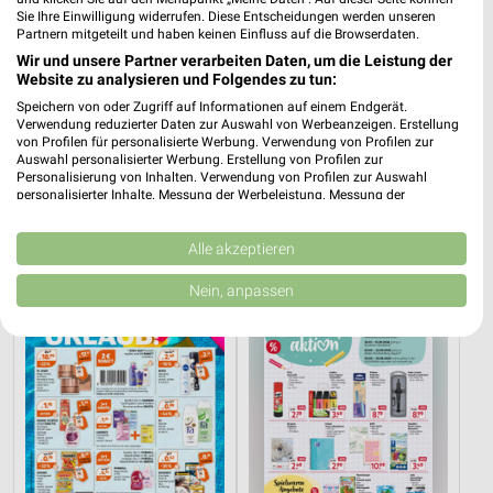
Sie Ihre Einwilligung widerrufen. Diese Entscheidungen werden unseren
Partnern mitgeteilt und haben keinen Einfluss auf die Browserdaten.
Wir und unsere Partner verarbeiten Daten, um die Leistung der
Website zu analysieren und Folgendes zu tun:
Speichern von oder Zugriff auf Informationen auf einem Endgerät.
Verwendung reduzierter Daten zur Auswahl von Werbeanzeigen. Erstellung
4,7 km
4,7 km
von Profilen für personalisierte Werbung. Verwendung von Profilen zur
Auswahl personalisierter Werbung. Erstellung von Profilen zur
Taschenbücher
lifestyle Magazin
Personalisierung von Inhalten. Verwendung von Profilen zur Auswahl
Gültig bis Mi. 30.09.
Gültig bis Mo. 31.08.
personalisierter Inhalte. Messung der Werbeleistung. Messung der
Performance von Inhalten. Analyse von Zielgruppen durch Statistiken oder
Kombinationen von Daten aus verschiedenen Quellen. Entwicklung und
Müller
Rossmann
Verbesserung der Angebote. Verwendung reduzierter Daten zur Auswahl
Alle akzeptieren
von Inhalten.
Daten können außerhalb der Europäischen Union weitergegeben und in die
Nein, anpassen
USA gesendet werden.
Ihre Einwilligung und die cookie Richtlinie gelten ausschließlich für diese
Website/App.
Partnerliste anzeigen (1 IAB-Anbieter)
Wir nutzen Ihre Daten für folgende Zwecke:
IAB-Verarbeitungszwecke:
Speichern von oder Zugriff auf Informationen
auf einem Endgerät