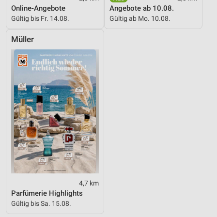
Online-Angebote
Angebote ab 10.08.
Entwicklung und Verbesserung der Angebote
Gültig bis Fr. 14.08.
Gültig ab Mo. 10.08.
Verwendung reduzierter Daten zur Auswahl von
Müller
Inhalten
IAB-Besonderheiten:
Verwendung genauer Standortdaten
Geräte anhand von aktiv angeforderten
Informationen identifizieren
Nicht-IAB-Verarbeitungszwecke:
Notwendig
Performance
Funktional
4,7 km
Werbung
Parfümerie Highlights
Gültig bis Sa. 15.08.