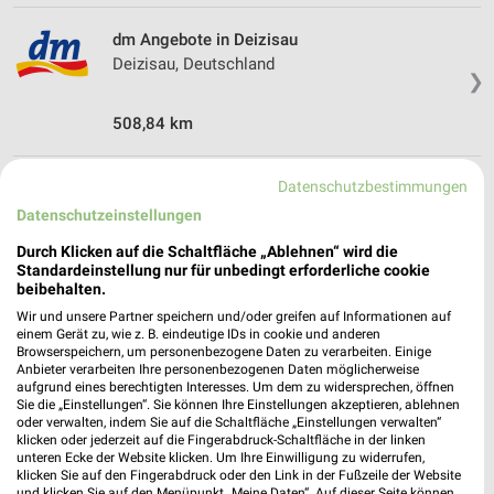
dm Angebote in Deizisau
Deizisau, Deutschland
❯
508,84 km
Datenschutzbestimmungen
Drogerie & Parfümerie Angebote für
Datenschutzeinstellungen
Denkendorf und Umgebung
Durch Klicken auf die Schaltfläche „Ablehnen“ wird die
7 Prospekte
Standardeinstellung nur für unbedingt erforderliche cookie
beibehalten.
Müller
Müller
Wir und unsere Partner speichern und/oder greifen auf Informationen auf
einem Gerät zu, wie z. B. eindeutige IDs in cookie und anderen
Browserspeichern, um personenbezogene Daten zu verarbeiten. Einige
Anbieter verarbeiten Ihre personenbezogenen Daten möglicherweise
aufgrund eines berechtigten Interesses. Um dem zu widersprechen, öffnen
Sie die „Einstellungen“. Sie können Ihre Einstellungen akzeptieren, ablehnen
oder verwalten, indem Sie auf die Schaltfläche „Einstellungen verwalten“
klicken oder jederzeit auf die Fingerabdruck-Schaltfläche in der linken
unteren Ecke der Website klicken. Um Ihre Einwilligung zu widerrufen,
klicken Sie auf den Fingerabdruck oder den Link in der Fußzeile der Website
und klicken Sie auf den Menüpunkt „Meine Daten“. Auf dieser Seite können