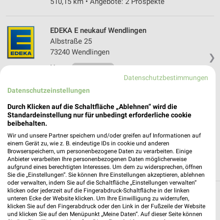
510,15 km • Angebote: 2 Prospekte
EDEKA E neukauf Wendlingen
Albstraße 25
73240 Wendlingen
❯
Heute
geschlossen
Datenschutzbestimmungen
513,53 km
Datenschutzeinstellungen
Durch Klicken auf die Schaltfläche „Ablehnen“ wird die
REWE Wolfschlugen
Standardeinstellung nur für unbedingt erforderliche cookie
beibehalten.
Esslinger Str. 11-17
72649 Wolfschlugen
Wir und unsere Partner speichern und/oder greifen auf Informationen auf
❯
einem Gerät zu, wie z. B. eindeutige IDs in cookie und anderen
Heute
geschlossen
Browserspeichern, um personenbezogene Daten zu verarbeiten. Einige
Anbieter verarbeiten Ihre personenbezogenen Daten möglicherweise
518,77 km • Angebote: 2 Prospekte
aufgrund eines berechtigten Interesses. Um dem zu widersprechen, öffnen
Sie die „Einstellungen“. Sie können Ihre Einstellungen akzeptieren, ablehnen
oder verwalten, indem Sie auf die Schaltfläche „Einstellungen verwalten“
klicken oder jederzeit auf die Fingerabdruck-Schaltfläche in der linken
unteren Ecke der Website klicken. Um Ihre Einwilligung zu widerrufen,
Supermärkte Angebote und Prospekte für
klicken Sie auf den Fingerabdruck oder den Link in der Fußzeile der Website
Denkendorf
und klicken Sie auf den Menüpunkt „Meine Daten“. Auf dieser Seite können