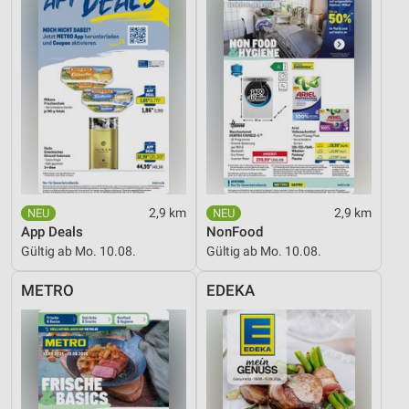
Entwicklung und Verbesserung der Angebote
Verwendung reduzierter Daten zur Auswahl von
Inhalten
IAB-Besonderheiten:
Verwendung genauer Standortdaten
Geräte anhand von aktiv angeforderten
Informationen identifizieren
Nicht-IAB-Verarbeitungszwecke:
2,9 km
2,9 km
App Deals
NonFood
Notwendig
Gültig ab Mo. 10.08.
Gültig ab Mo. 10.08.
Performance
METRO
EDEKA
Funktional
Werbung