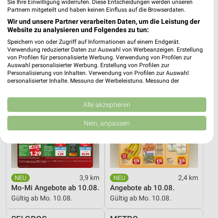
Sie Ihre Einwilligung widerrufen. Diese Entscheidungen werden unseren
Partnern mitgeteilt und haben keinen Einfluss auf die Browserdaten.
16 Prospekte
Wir und unsere Partner verarbeiten Daten, um die Leistung der
Website zu analysieren und Folgendes zu tun:
Kaufland
REWE
Speichern von oder Zugriff auf Informationen auf einem Endgerät.
Verwendung reduzierter Daten zur Auswahl von Werbeanzeigen. Erstellung
von Profilen für personalisierte Werbung. Verwendung von Profilen zur
Auswahl personalisierter Werbung. Erstellung von Profilen zur
Personalisierung von Inhalten. Verwendung von Profilen zur Auswahl
personalisierter Inhalte. Messung der Werbeleistung. Messung der
Performance von Inhalten. Analyse von Zielgruppen durch Statistiken oder
Kombinationen von Daten aus verschiedenen Quellen. Entwicklung und
Verbesserung der Angebote. Verwendung reduzierter Daten zur Auswahl
Alle akzeptieren
von Inhalten.
Daten können außerhalb der Europäischen Union weitergegeben und in die
Nein, anpassen
USA gesendet werden.
Ihre Einwilligung und die cookie Richtlinie gelten ausschließlich für diese
Website/App.
Partnerliste anzeigen (1 IAB-Anbieter)
Wir nutzen Ihre Daten für folgende Zwecke:
3,9 km
2,4 km
IAB-Verarbeitungszwecke:
Mo-Mi Angebote ab 10.08.
Angebote ab 10.08.
Speichern von oder Zugriff auf Informationen
Gültig ab Mo. 10.08.
Gültig ab Mo. 10.08.
auf einem Endgerät