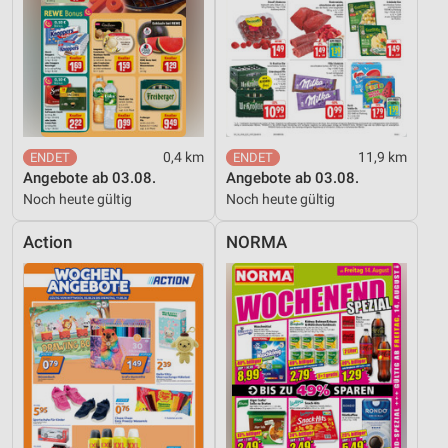
Informationen identifizieren
Nicht-IAB-Verarbeitungszwecke:
Notwendig
Performance
0,4 km
11,9 km
Funktional
Angebote ab 03.08.
Angebote ab 03.08.
Noch heute gültig
Noch heute gültig
Werbung
Action
NORMA