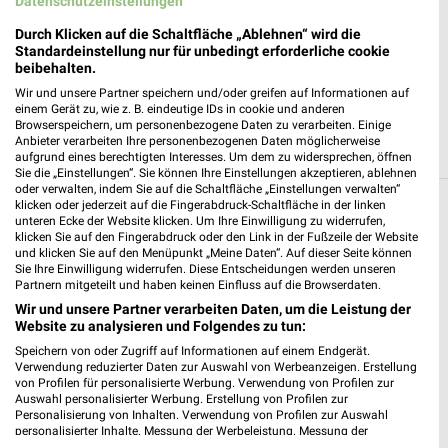
Datenschutzeinstellungen
Durch Klicken auf die Schaltfläche „Ablehnen“ wird die
Apollo Meißen
Standardeinstellung nur für unbedingt erforderliche cookie
Niederauer Straße 43
beibehalten.
01662 Meißen
❯
Wir und unsere Partner speichern und/oder greifen auf Informationen auf
einem Gerät zu, wie z. B. eindeutige IDs in cookie und anderen
Heute 09:00 - 16:00 Uhr |
Geöffnet
Browserspeichern, um personenbezogene Daten zu verarbeiten. Einige
Anbieter verarbeiten Ihre personenbezogenen Daten möglicherweise
150,51 km
aufgrund eines berechtigten Interesses. Um dem zu widersprechen, öffnen
Sie die „Einstellungen“. Sie können Ihre Einstellungen akzeptieren, ablehnen
oder verwalten, indem Sie auf die Schaltfläche „Einstellungen verwalten“
klicken oder jederzeit auf die Fingerabdruck-Schaltfläche in der linken
Filialen zum Thema Optiker & Hörakustik in
unteren Ecke der Website klicken. Um Ihre Einwilligung zu widerrufen,
Dahlen
klicken Sie auf den Fingerabdruck oder den Link in der Fußzeile der Website
und klicken Sie auf den Menüpunkt „Meine Daten“. Auf dieser Seite können
Sie Ihre Einwilligung widerrufen. Diese Entscheidungen werden unseren
Hier findest Du Öffnungszeiten und Filialen der Kategorie
Partnern mitgeteilt und haben keinen Einfluss auf die Browserdaten.
Optiker & Hörakustik in Dahlen und Umgebung. Blättere in den
Wir und unsere Partner verarbeiten Daten, um die Leistung der
Prospekten von z.B. Apollo und vielen mehr.
Website zu analysieren und Folgendes zu tun:
Speichern von oder Zugriff auf Informationen auf einem Endgerät.
Aktuelle Prospekte für Dahlen und Umgebung
Verwendung reduzierter Daten zur Auswahl von Werbeanzeigen. Erstellung
von Profilen für personalisierte Werbung. Verwendung von Profilen zur
15 Prospekte
Auswahl personalisierter Werbung. Erstellung von Profilen zur
Personalisierung von Inhalten. Verwendung von Profilen zur Auswahl
personalisierter Inhalte. Messung der Werbeleistung. Messung der
Lidl
Lidl
Performance von Inhalten. Analyse von Zielgruppen durch Statistiken oder