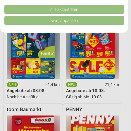
Kombinationen von Daten aus verschiedenen Quellen. Entwicklung und
Verbesserung der Angebote. Verwendung reduzierter Daten zur Auswahl
Alle akzeptieren
von Inhalten.
Daten können außerhalb der Europäischen Union weitergegeben und in die
Nein, anpassen
USA gesendet werden.
Ihre Einwilligung und die cookie Richtlinie gelten ausschließlich für diese
Website/App.
Partnerliste anzeigen (1 IAB-Anbieter)
Wir nutzen Ihre Daten für folgende Zwecke:
IAB-Verarbeitungszwecke:
Speichern von oder Zugriff auf Informationen
auf einem Endgerät
Verwendung reduzierter Daten zur Auswahl von
21,4 km
21,4 km
Werbeanzeigen
Angebote ab 03.08.
Angebote ab 10.08.
Noch heute gültig
Gültig ab Mo. 10.08.
Erstellung von Profilen für personalisierte
Werbung
toom Baumarkt
PENNY
Verwendung von Profilen zur Auswahl
personalisierter Werbung