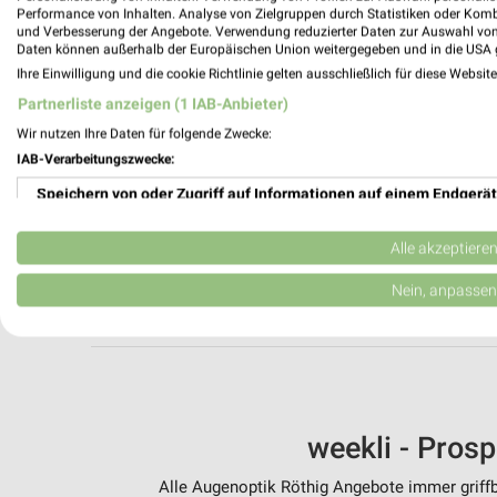
Performance von Inhalten. Analyse von Zielgruppen durch Statistiken oder Kom
und Verbesserung der Angebote. Verwendung reduzierter Daten zur Auswahl von
Daten können außerhalb der Europäischen Union weitergegeben und in die USA 
Ihre Einwilligung und die cookie Richtlinie gelten ausschließlich für diese Websit
Partnerliste anzeigen (1 IAB-Anbieter)
Aktuell kein
Wir nutzen Ihre Daten für folgende Zwecke:
IAB-Verarbeitungszwecke:
Speichern von oder Zugriff auf Informationen auf einem Endgerät
ZUR 
Verwendung reduzierter Daten zur Auswahl von Werbeanzeigen
Alle akzeptiere
WEITERE OPTI
Erstellung von Profilen für personalisierte Werbung
Nein, anpassen
Verwendung von Profilen zur Auswahl personalisierter Werbung
Erstellung von Profilen zur Personalisierung von Inhalten
Verwendung von Profilen zur Auswahl personalisierter Inhalte
weekli - Pros
Messung der Werbeleistung
Alle Augenoptik Röthig Angebote immer griffb