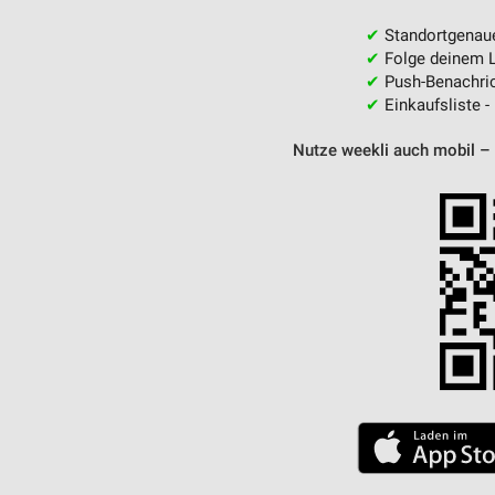
Messung der Performance von Inhalten
✔
Standortgenau
✔
Folge deinem L
Analyse von Zielgruppen durch Statistiken oder Kombinationen 
Quellen
✔
Push-Benachric
✔
Einkaufsliste -
Entwicklung und Verbesserung der Angebote
Nutze weekli auch mobil –
Verwendung reduzierter Daten zur Auswahl von Inhalten
IAB-Besonderheiten:
Verwendung genauer Standortdaten
Geräte anhand von aktiv angeforderten Informationen identifizie
Nicht-IAB-Verarbeitungszwecke:
Notwendig
Performance
Funktional
Werbung