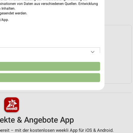
binationen von Daten aus verschiedenen Quellen. Entwicklung
 Inhalten.
gesendet werden.
e/App.
e Prospekte vorhanden.
HÄNDLER-WEBSEITE
n
KER & HÖRAKUSTIK ANGEBOTE
pekte & Angebote App
ereit – mit der kostenlosen weekli App für iOS & Android.