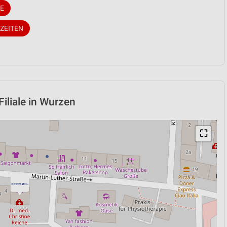
E
ZEITEN
iliale in Wurzen
⛶