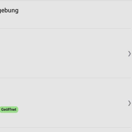
mgebung
❯
❯
Geöffnet