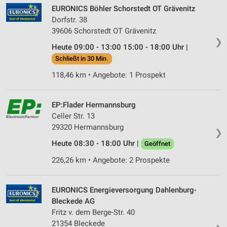
Partnerliste anzeigen (1 IAB-Anbieter)
EURONICS Böhler Schorstedt OT Grävenitz
Wir nutzen Ihre Daten für folgende Zwecke:
Dorfstr. 38
IAB-Verarbeitungszwecke:
39606 Schorstedt OT Grävenitz
❯
Speichern von oder Zugriff auf Informationen
Heute 09:00 - 13:00 15:00 - 18:00 Uhr |
auf einem Endgerät
Schließt in 30 Min.
Verwendung reduzierter Daten zur Auswahl von
118,46 km • Angebote: 1 Prospekt
Werbeanzeigen
Erstellung von Profilen für personalisierte
EP:Flader Hermannsburg
Werbung
Celler Str. 13
29320 Hermannsburg
Verwendung von Profilen zur Auswahl
❯
personalisierter Werbung
Heute 08:30 - 18:00 Uhr |
Geöffnet
226,26 km • Angebote: 2 Prospekte
Erstellung von Profilen zur Personalisierung
von Inhalten
EURONICS Energieversorgung Dahlenburg-
Verwendung von Profilen zur Auswahl
personalisierter Inhalte
Bleckede AG
Fritz v. dem Berge-Str. 40
Messung der Werbeleistung
21354 Bleckede