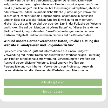
Anbieter verarbeiten Ihre personenbezogenen Daten möglicherweise
38518 Gifhorn
❯
aufgrund eines berechtigten Interesses. Um dem zu widersprechen, öffnen
Sie die „Einstellungen“. Sie können Ihre Einstellungen akzeptieren, ablehnen
Heute 09:00 - 20:00 Uhr |
Geöffnet
oder verwalten, indem Sie auf die Schaltfläche „Einstellungen verwalten“
klicken oder jederzeit auf die Fingerabdruck-Schaltfläche in der linken
194,26 km
unteren Ecke der Website klicken. Um Ihre Einwilligung zu widerrufen,
klicken Sie auf den Fingerabdruck oder den Link in der Fußzeile der Website
und klicken Sie auf den Menüpunkt „Meine Daten“. Auf dieser Seite können
EURONICS Böhler Bismark
Sie Ihre Einwilligung widerrufen. Diese Entscheidungen werden unseren
Partnern mitgeteilt und haben keinen Einfluss auf die Browserdaten.
Bahnhofstr. 63
Wir und unsere Partner verarbeiten Daten, um die Leistung der
39629 Bismark
❯
Website zu analysieren und Folgendes zu tun:
Heute
geschlossen
Speichern von oder Zugriff auf Informationen auf einem Endgerät.
Verwendung reduzierter Daten zur Auswahl von Werbeanzeigen. Erstellung
125,71 km • Angebote: 1 Prospekt
von Profilen für personalisierte Werbung. Verwendung von Profilen zur
Auswahl personalisierter Werbung. Erstellung von Profilen zur
Personalisierung von Inhalten. Verwendung von Profilen zur Auswahl
personalisierter Inhalte. Messung der Werbeleistung. Messung der
MediaMarkt Saturn Wolfsburg
Performance von Inhalten. Analyse von Zielgruppen durch Statistiken oder
Brandgehaege 3
Kombinationen von Daten aus verschiedenen Quellen. Entwicklung und
38444 Wolfsburg
Verbesserung der Angebote. Verwendung reduzierter Daten zur Auswahl
Alle akzeptieren
❯
von Inhalten.
Heute 10:00 - 19:00 Uhr |
Daten können außerhalb der Europäischen Union weitergegeben und in die
Geöffnet
Nein, anpassen
USA gesendet werden.
182,03 km • Angebote: 1 Prospekt
Ihre Einwilligung und die cookie Richtlinie gelten ausschließlich für diese
Website/App.