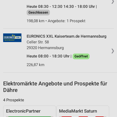
❯
Heute 08:30 - 12:30 14:30 - 18:00 Uhr |
Messung der Performance von Inhalten
Geschlossen
Analyse von Zielgruppen durch Statistiken oder
198,08 km • Angebote: 1 Prospekt
Kombinationen von Daten aus verschiedenen
Quellen
EURONICS XXL Kaiserteam.de Hermannsburg
Entwicklung und Verbesserung der Angebote
Celler Str. 58
29320 Hermannsburg
Verwendung reduzierter Daten zur Auswahl von
❯
Inhalten
Heute 08:00 - 18:30 Uhr |
Geöffnet
IAB-Besonderheiten:
226,87 km
Verwendung genauer Standortdaten
Geräte anhand von aktiv angeforderten
Elektromärkte Angebote und Prospekte für
Informationen identifizieren
Dähre
Nicht-IAB-Verarbeitungszwecke:
4 Prospekte
Notwendig
ElectronicPartner
MediaMarkt Saturn
Performance