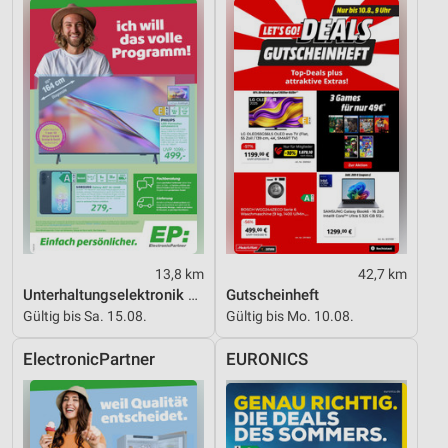
Funktional
Werbung
13,8 km
42,7 km
Unterhaltungselektronik 08/2026
Gutscheinheft
Gültig bis Sa. 15.08.
Gültig bis Mo. 10.08.
ElectronicPartner
EURONICS