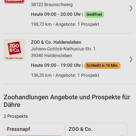
Inhalten
38122 Braunschweig
❯
IAB-Besonderheiten:
Heute 09:00 - 20:00 Uhr |
Geöffnet
Verwendung genauer Standortdaten
198,73 km • Angebote: 1 Prospekt
Geräte anhand von aktiv angeforderten
Informationen identifizieren
ZOO & Co. Haldensleben
Johann-Gottlob-Nathusius-Str. 1
Nicht-IAB-Verarbeitungszwecke:
39340 Haldensleben
❯
Notwendig
Heute 09:00 - 19:00 Uhr |
Schließt in 10 Min.
Performance
136,35 km • Angebote: 1 Prospekt
Funktional
Zoohandlungen Angebote und Prospekte für
Werbung
Dähre
2 Prospekte
Fressnapf
ZOO & Co.