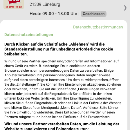
21339 Lüneburg
❯
Heute 09:00 - 18:00 Uhr |
Geschlossen
216,89 km • Angebote: 1 Prospekt
Datenschutzbestimmungen
Datenschutzeinstellungen
Fressnapf Celle
Durch Klicken auf die Schaltfläche „Ablehnen“ wird die
An der Hasenbahn 3
Standardeinstellung nur für unbedingt erforderliche cookie
29225 Celle
beibehalten.
❯
Wir und unsere Partner speichern und/oder greifen auf Informationen auf
Heute 09:00 - 20:00 Uhr |
Geöffnet
einem Gerät zu, wie z. B. eindeutige IDs in cookie und anderen
Browserspeichern, um personenbezogene Daten zu verarbeiten. Einige
226,62 km • Angebote: 1 Prospekt
Anbieter verarbeiten Ihre personenbezogenen Daten möglicherweise
aufgrund eines berechtigten Interesses. Um dem zu widersprechen, öffnen
Sie die „Einstellungen“. Sie können Ihre Einstellungen akzeptieren, ablehnen
ZOO & Co. Helmstedt
oder verwalten, indem Sie auf die Schaltfläche „Einstellungen verwalten“
klicken oder jederzeit auf die Fingerabdruck-Schaltfläche in der linken
Schwalbenbreite 3
unteren Ecke der Website klicken. Um Ihre Einwilligung zu widerrufen,
38350 Helmstedt
klicken Sie auf den Fingerabdruck oder den Link in der Fußzeile der Website
❯
und klicken Sie auf den Menüpunkt „Meine Daten“. Auf dieser Seite können
Heute 09:00 - 19:00 Uhr |
Schließt in 10 Min.
Sie Ihre Einwilligung widerrufen. Diese Entscheidungen werden unseren
Partnern mitgeteilt und haben keinen Einfluss auf die Browserdaten.
166,33 km • Angebote: 1 Prospekt
Wir und unsere Partner verarbeiten Daten, um die Leistung der
Website zu analysieren und Folgendes zu tun: