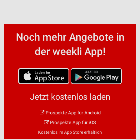
Noch mehr Angebote in
der weekli App!
Jetzt kostenlos laden
Prospekte App für Android
Prospekte App für iOS
Kostenlos im App Store erhältlich