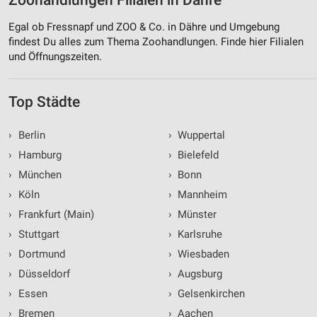
Zoohandlungen Filialen in Dähre
Egal ob Fressnapf und ZOO & Co. in Dähre und Umgebung
findest Du alles zum Thema Zoohandlungen. Finde hier Filialen
und Öffnungszeiten.
Top Städte
›
Berlin
›
Wuppertal
›
Hamburg
›
Bielefeld
›
München
›
Bonn
›
Köln
›
Mannheim
›
Frankfurt (Main)
›
Münster
›
Stuttgart
›
Karlsruhe
›
Dortmund
›
Wiesbaden
›
Düsseldorf
›
Augsburg
›
Essen
›
Gelsenkirchen
›
Bremen
›
Aachen