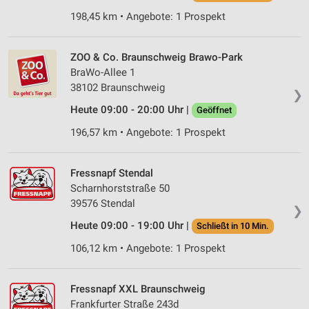
Erstellung von Profilen für personalisierte
198,45 km • Angebote: 1 Prospekt
Werbung
Verwendung von Profilen zur Auswahl
ZOO & Co. Braunschweig Brawo-Park
personalisierter Werbung
BraWo-Allee 1
Erstellung von Profilen zur Personalisierung
38102 Braunschweig
❯
von Inhalten
Heute 09:00 - 20:00 Uhr |
Geöffnet
Verwendung von Profilen zur Auswahl
196,57 km • Angebote: 1 Prospekt
personalisierter Inhalte
Messung der Werbeleistung
Fressnapf Stendal
Scharnhorststraße 50
Messung der Performance von Inhalten
39576 Stendal
❯
Analyse von Zielgruppen durch Statistiken oder
Heute 09:00 - 19:00 Uhr |
Schließt in 10 Min.
Kombinationen von Daten aus verschiedenen
Quellen
106,12 km • Angebote: 1 Prospekt
Entwicklung und Verbesserung der Angebote
Fressnapf XXL Braunschweig
Verwendung reduzierter Daten zur Auswahl von
Frankfurter Straße 243d