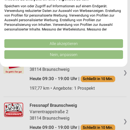
Speichern von oder Zugriff auf Informationen auf einem Endgerät.
Fressnapf Helmstedt
Verwendung reduzierter Daten zur Auswahl von Werbeanzeigen. Erstellung
Emmerstedter Straße 23
von Profilen für personalisierte Werbung. Verwendung von Profilen zur
Auswahl personalisierter Werbung. Erstellung von Profilen zur
38350 Helmstedt
❯
Personalisierung von Inhalten. Verwendung von Profilen zur Auswahl
personalisierter Inhalte. Messung der Werbeleistung. Messung der
Heute 09:00 - 19:00 Uhr |
Schließt in 10 Min.
Performance von Inhalten. Analyse von Zielgruppen durch Statistiken oder
Kombinationen von Daten aus verschiedenen Quellen. Entwicklung und
166,38 km • Angebote: 1 Prospekt
Verbesserung der Angebote. Verwendung reduzierter Daten zur Auswahl
Alle akzeptieren
von Inhalten.
Daten können außerhalb der Europäischen Union weitergegeben und in die
Nein, anpassen
ZOO & Co. Braunschweig Hamburger Straße
USA gesendet werden.
Hamburger Str. 49
Ihre Einwilligung und die cookie Richtlinie gelten ausschließlich für diese
Website/App.
38114 Braunschweig
❯
Partnerliste anzeigen (1 IAB-Anbieter)
Heute 09:30 - 19:00 Uhr |
Schließt in 10 Min.
Wir nutzen Ihre Daten für folgende Zwecke:
197,77 km • Angebote: 1 Prospekt
IAB-Verarbeitungszwecke:
Speichern von oder Zugriff auf Informationen
auf einem Endgerät
Fressnapf Braunschweig
Varrentrappstraße 2
Verwendung reduzierter Daten zur Auswahl von
38114 Braunschweig
❯
Werbeanzeigen
Heute 09:00 - 19:00 Uhr |
Schließt in 10 Min.