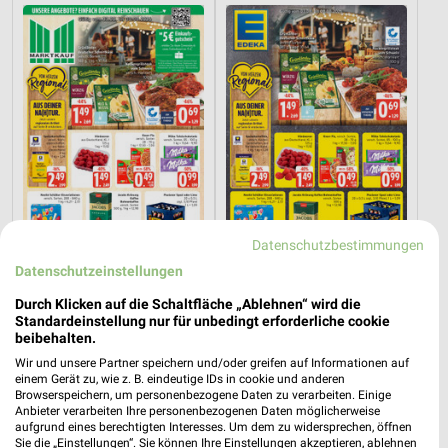
Datenschutzbestimmungen
Datenschutzeinstellungen
2,1 km
1,1 km
Angebote ab 03.08.
Angebote ab 03.08.
Durch Klicken auf die Schaltfläche „Ablehnen“ wird die
Standardeinstellung nur für unbedingt erforderliche cookie
Noch heute gültig
Noch heute gültig
beibehalten.
Wir und unsere Partner speichern und/oder greifen auf Informationen auf
PENNY
Opti Wohnwelt
einem Gerät zu, wie z. B. eindeutige IDs in cookie und anderen
Browserspeichern, um personenbezogene Daten zu verarbeiten. Einige
Anbieter verarbeiten Ihre personenbezogenen Daten möglicherweise
aufgrund eines berechtigten Interesses. Um dem zu widersprechen, öffnen
Sie die „Einstellungen“. Sie können Ihre Einstellungen akzeptieren, ablehnen