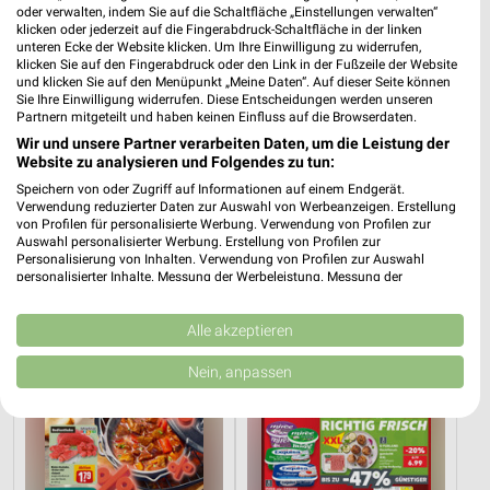
oder verwalten, indem Sie auf die Schaltfläche „Einstellungen verwalten“
klicken oder jederzeit auf die Fingerabdruck-Schaltfläche in der linken
unteren Ecke der Website klicken. Um Ihre Einwilligung zu widerrufen,
klicken Sie auf den Fingerabdruck oder den Link in der Fußzeile der Website
und klicken Sie auf den Menüpunkt „Meine Daten“. Auf dieser Seite können
Sie Ihre Einwilligung widerrufen. Diese Entscheidungen werden unseren
Partnern mitgeteilt und haben keinen Einfluss auf die Browserdaten.
Wir und unsere Partner verarbeiten Daten, um die Leistung der
Website zu analysieren und Folgendes zu tun:
Speichern von oder Zugriff auf Informationen auf einem Endgerät.
Verwendung reduzierter Daten zur Auswahl von Werbeanzeigen. Erstellung
von Profilen für personalisierte Werbung. Verwendung von Profilen zur
1,9 km
31,8 km
Auswahl personalisierter Werbung. Erstellung von Profilen zur
Angebote ab 03.08.
Hot Sommer Sale
Personalisierung von Inhalten. Verwendung von Profilen zur Auswahl
personalisierter Inhalte. Messung der Werbeleistung. Messung der
Noch heute gültig
Gültig bis Sa. 29.08.
Performance von Inhalten. Analyse von Zielgruppen durch Statistiken oder
Kombinationen von Daten aus verschiedenen Quellen. Entwicklung und
REWE
Kaufland
Verbesserung der Angebote. Verwendung reduzierter Daten zur Auswahl
Alle akzeptieren
von Inhalten.
Daten können außerhalb der Europäischen Union weitergegeben und in die
Nein, anpassen
USA gesendet werden.
Ihre Einwilligung und die cookie Richtlinie gelten ausschließlich für diese
Website/App.
Partnerliste anzeigen (1 IAB-Anbieter)
Wir nutzen Ihre Daten für folgende Zwecke: