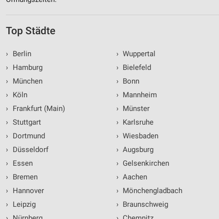
Top Städte
›
Berlin
›
Wuppertal
›
Hamburg
›
Bielefeld
›
München
›
Bonn
›
Köln
›
Mannheim
›
Frankfurt (Main)
›
Münster
›
Stuttgart
›
Karlsruhe
›
Dortmund
›
Wiesbaden
›
Düsseldorf
›
Augsburg
›
Essen
›
Gelsenkirchen
›
Bremen
›
Aachen
›
Hannover
›
Mönchengladbach
›
Leipzig
›
Braunschweig
›
Nürnberg
›
Chemnitz