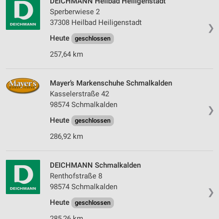
DEICHMANN Heilbad Heiligenstadt
Verwendung von Profilen zur Auswahl
personalisierter Inhalte
Sperberwiese 2
37308 Heilbad Heiligenstadt
❯
Messung der Werbeleistung
Heute
geschlossen
Messung der Performance von Inhalten
257,64 km
Analyse von Zielgruppen durch Statistiken oder
Kombinationen von Daten aus verschiedenen
Mayer’s Markenschuhe Schmalkalden
Quellen
Kasselerstraße 42
98574 Schmalkalden
Entwicklung und Verbesserung der Angebote
❯
Heute
geschlossen
Verwendung reduzierter Daten zur Auswahl von
Inhalten
286,92 km
IAB-Besonderheiten:
DEICHMANN Schmalkalden
Verwendung genauer Standortdaten
Renthofstraße 8
Geräte anhand von aktiv angeforderten
98574 Schmalkalden
❯
Informationen identifizieren
Heute
geschlossen
Nicht-IAB-Verarbeitungszwecke:
285,26 km