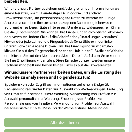
beibehalten.
Wir und unsere Partner speichern und/oder greifen auf Informationen auf
einem Gerät zu, wie z. B. eindeutige IDs in cookie und anderen
Mayer’s Markenschuhe Gotha
Browserspeichern, um personenbezogene Daten zu verarbeiten. Einige
Anbieter verarbeiten Ihre personenbezogenen Daten möglicherweise
Erfurter Straße 9 -13
aufgrund eines berechtigten Interesses. Um dem zu widersprechen, öffnen
99867 Gotha
❯
Sie die „Einstellungen“. Sie können Ihre Einstellungen akzeptieren, ablehnen
oder verwalten, indem Sie auf die Schaltfläche „Einstellungen verwalten“
Heute
geschlossen
klicken oder jederzeit auf die Fingerabdruck-Schaltfläche in der linken
unteren Ecke der Website klicken. Um Ihre Einwilligung zu widerrufen,
254,91 km
klicken Sie auf den Fingerabdruck oder den Link in der Fußzeile der Website
und klicken Sie auf den Menüpunkt „Meine Daten“. Auf dieser Seite können
Sie Ihre Einwilligung widerrufen. Diese Entscheidungen werden unseren
Partnern mitgeteilt und haben keinen Einfluss auf die Browserdaten.
RENO Gotha
Wir und unsere Partner verarbeiten Daten, um die Leistung der
Schöne Allee 12
Website zu analysieren und Folgendes zu tun:
99867 Gotha
❯
Speichern von oder Zugriff auf Informationen auf einem Endgerät.
Heute
geschlossen
Verwendung reduzierter Daten zur Auswahl von Werbeanzeigen. Erstellung
von Profilen für personalisierte Werbung. Verwendung von Profilen zur
254,79 km • Angebote: 1 Prospekt
Auswahl personalisierter Werbung. Erstellung von Profilen zur
Personalisierung von Inhalten. Verwendung von Profilen zur Auswahl
personalisierter Inhalte. Messung der Werbeleistung. Messung der
Performance von Inhalten. Analyse von Zielgruppen durch Statistiken oder
Mayer’s Markenschuhe Leinefelde
Kombinationen von Daten aus verschiedenen Quellen. Entwicklung und
Herderstraße 1
Verbesserung der Angebote. Verwendung reduzierter Daten zur Auswahl
Alle akzeptieren
von Inhalten.
37327 Leinefelde
Daten können außerhalb der Europäischen Union weitergegeben und in die