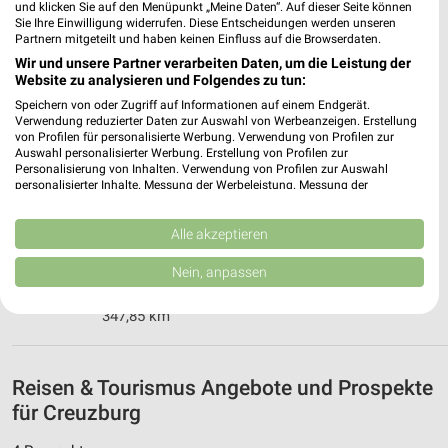
und klicken Sie auf den Menüpunkt „Meine Daten“. Auf dieser Seite können
Thüringer Reisen Erfurt
Sie Ihre Einwilligung widerrufen. Diese Entscheidungen werden unseren
Gottstedter Landstraße 6
Partnern mitgeteilt und haben keinen Einfluss auf die Browserdaten.
99092 Erfurt
Wir und unsere Partner verarbeiten Daten, um die Leistung der
❯
Website zu analysieren und Folgendes zu tun:
Heute
geschlossen
Speichern von oder Zugriff auf Informationen auf einem Endgerät.
Verwendung reduzierter Daten zur Auswahl von Werbeanzeigen. Erstellung
241,48 km
von Profilen für personalisierte Werbung. Verwendung von Profilen zur
Auswahl personalisierter Werbung. Erstellung von Profilen zur
Personalisierung von Inhalten. Verwendung von Profilen zur Auswahl
KissSalis Therme - Kannewischer Collection
personalisierter Inhalte. Messung der Werbeleistung. Messung der
Performance von Inhalten. Analyse von Zielgruppen durch Statistiken oder
Bad Kissingen
Kombinationen von Daten aus verschiedenen Quellen. Entwicklung und
Heiligenfelder Allee 16
Verbesserung der Angebote. Verwendung reduzierter Daten zur Auswahl
Alle akzeptieren
❯
von Inhalten.
97688 Bad Kissingen
Daten können außerhalb der Europäischen Union weitergegeben und in die
Nein, anpassen
USA gesendet werden.
Heute 09:00 - 19:00 Uhr |
Schließt in 40 Min.
Ihre Einwilligung und die cookie Richtlinie gelten ausschließlich für diese
347,85 km
Website/App.
Partnerliste anzeigen (1 IAB-Anbieter)
Wir nutzen Ihre Daten für folgende Zwecke:
Reisen & Tourismus Angebote und Prospekte
IAB-Verarbeitungszwecke:
für Creuzburg
Speichern von oder Zugriff auf Informationen
auf einem Endgerät