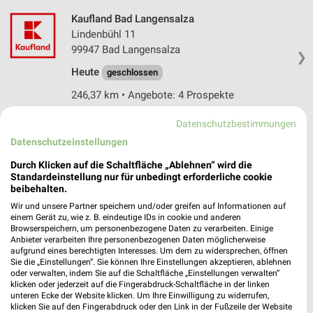
Kaufland Bad Langensalza
Lindenbühl 11
99947 Bad Langensalza
❯
Heute
geschlossen
246,37 km • Angebote: 4 Prospekte
Datenschutzbestimmungen
Gessert Reisen Finsterbergen
Datenschutzeinstellungen
Am Steiger 3
❯
Durch Klicken auf die Schaltfläche „Ablehnen“ wird die
99894 Finsterbergen
Standardeinstellung nur für unbedingt erforderliche cookie
beibehalten.
268,89 km
Wir und unsere Partner speichern und/oder greifen auf Informationen auf
einem Gerät zu, wie z. B. eindeutige IDs in cookie und anderen
Browserspeichern, um personenbezogene Daten zu verarbeiten. Einige
Frölich-Reisen Hessisch Lichtenau
Anbieter verarbeiten Ihre personenbezogenen Daten möglicherweise
Ludwig-Frölich-Str. 1-5
aufgrund eines berechtigten Interesses. Um dem zu widersprechen, öffnen
❯
37235 Hessisch Lichtenau
Sie die „Einstellungen“. Sie können Ihre Einstellungen akzeptieren, ablehnen
oder verwalten, indem Sie auf die Schaltfläche „Einstellungen verwalten“
292,25 km
klicken oder jederzeit auf die Fingerabdruck-Schaltfläche in der linken
unteren Ecke der Website klicken. Um Ihre Einwilligung zu widerrufen,
klicken Sie auf den Fingerabdruck oder den Link in der Fußzeile der Website