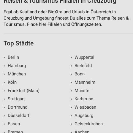
Reisen & Tourismus Filialen in Creuzburg
Egal ob Kaufland oder BigXtra und Urlaub in Österreich in
Creuzburg und Umgebung findest Du alles zum Thema Reisen &
Tourismus. Finde hier Filialen und Öffnungszeiten.
Top Städte
›
Berlin
›
Wuppertal
›
Hamburg
›
Bielefeld
›
München
›
Bonn
›
Köln
›
Mannheim
›
Frankfurt (Main)
›
Münster
›
Stuttgart
›
Karlsruhe
›
Dortmund
›
Wiesbaden
›
Düsseldorf
›
Augsburg
›
Essen
›
Gelsenkirchen
›
Bremen
›
Aachen