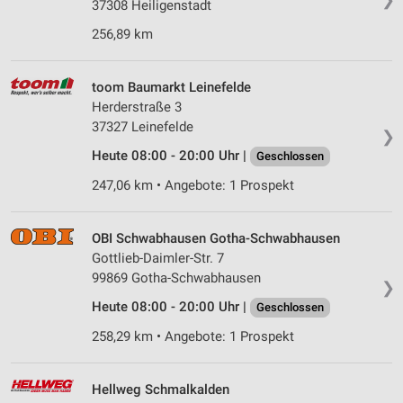
Wir nutzen Ihre Daten für folgende Zwecke:
37308 Heiligenstadt
IAB-Verarbeitungszwecke:
256,89 km
Speichern von oder Zugriff auf Informationen
auf einem Endgerät
toom Baumarkt Leinefelde
Verwendung reduzierter Daten zur Auswahl von
Herderstraße 3
Werbeanzeigen
37327 Leinefelde
❯
Heute 08:00 - 20:00 Uhr |
Erstellung von Profilen für personalisierte
Geschlossen
Werbung
247,06 km • Angebote: 1 Prospekt
Verwendung von Profilen zur Auswahl
personalisierter Werbung
OBI Schwabhausen Gotha-Schwabhausen
Gottlieb-Daimler-Str. 7
Erstellung von Profilen zur Personalisierung
von Inhalten
99869 Gotha-Schwabhausen
❯
Heute 08:00 - 20:00 Uhr |
Geschlossen
Verwendung von Profilen zur Auswahl
personalisierter Inhalte
258,29 km • Angebote: 1 Prospekt
Messung der Werbeleistung
Hellweg Schmalkalden
Messung der Performance von Inhalten