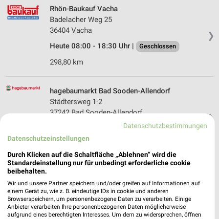
Rhön-Baukauf Vacha
Badelacher Weg 25
36404 Vacha
❯
Heute 08:00 - 18:30 Uhr |
Geschlossen
298,80 km
hagebaumarkt Bad Sooden-Allendorf
Städtersweg 1-2
37242 Bad Sooden-Allendorf
❯
Datenschutzbestimmungen
Heute 08:30 - 20:00 Uhr |
Geschlossen
Datenschutzeinstellungen
273,70 km
Durch Klicken auf die Schaltfläche „Ablehnen“ wird die
Standardeinstellung nur für unbedingt erforderliche cookie
beibehalten.
toom Baumarkt Bebra
In der Lache 2
Wir und unsere Partner speichern und/oder greifen auf Informationen auf
einem Gerät zu, wie z. B. eindeutige IDs in cookie und anderen
36179 Bebra
❯
Browserspeichern, um personenbezogene Daten zu verarbeiten. Einige
Anbieter verarbeiten Ihre personenbezogenen Daten möglicherweise
Heute 08:00 - 20:00 Uhr |
Geschlossen
aufgrund eines berechtigten Interesses. Um dem zu widersprechen, öffnen