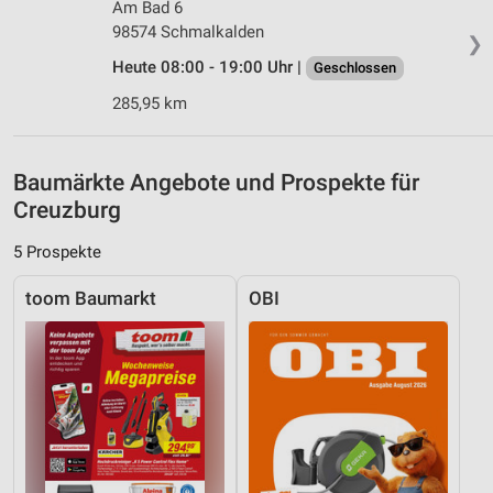
Am Bad 6
98574 Schmalkalden
❯
Analyse von Zielgruppen durch Statistiken oder
Kombinationen von Daten aus verschiedenen
Heute 08:00 - 19:00 Uhr |
Geschlossen
Quellen
285,95 km
Entwicklung und Verbesserung der Angebote
Verwendung reduzierter Daten zur Auswahl von
Baumärkte Angebote und Prospekte für
Inhalten
Creuzburg
IAB-Besonderheiten:
5 Prospekte
Verwendung genauer Standortdaten
toom Baumarkt
OBI
Geräte anhand von aktiv angeforderten
Informationen identifizieren
Nicht-IAB-Verarbeitungszwecke:
Notwendig
Performance
Funktional