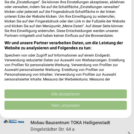
Sie die „Einstellungen“. Sie können Ihre Einstellungen akzeptieren, ablehnen
302,99 km • Angebote: 1 Prospekt
oder verwalten, indem Sie auf die Schaltfläche „Einstellungen verwalten“
klicken oder jederzeit auf die Fingerabdruck-Schaltfläche in der linken
unteren Ecke der Website klicken. Um Ihre Einwilligung zu widerrufen,
klicken Sie auf den Fingerabdruck oder den Link in der Fußzeile der Website
toom Baumarkt Gotha-Siebleben
und klicken Sie auf den Menüpunkt „Meine Daten“. Auf dieser Seite können
Salzgitterstraße 36
Sie Ihre Einwilligung widerrufen. Diese Entscheidungen werden unseren
99867 Gotha-Siebleben
Partnern mitgeteilt und haben keinen Einfluss auf die Browserdaten.
❯
Wir und unsere Partner verarbeiten Daten, um die Leistung der
Heute 08:00 - 20:00 Uhr |
Geschlossen
Website zu analysieren und Folgendes zu tun:
255,03 km • Angebote: 1 Prospekt
Speichern von oder Zugriff auf Informationen auf einem Endgerät.
Verwendung reduzierter Daten zur Auswahl von Werbeanzeigen. Erstellung
von Profilen für personalisierte Werbung. Verwendung von Profilen zur
Auswahl personalisierter Werbung. Erstellung von Profilen zur
hagebaumarkt Heiligenstadt
Personalisierung von Inhalten. Verwendung von Profilen zur Auswahl
Flinsberger Str. 1
personalisierter Inhalte. Messung der Werbeleistung. Messung der
Performance von Inhalten. Analyse von Zielgruppen durch Statistiken oder
37308 Heiligenstadt
❯
Kombinationen von Daten aus verschiedenen Quellen. Entwicklung und
Verbesserung der Angebote. Verwendung reduzierter Daten zur Auswahl
Alle akzeptieren
Heute 08:00 - 19:00 Uhr |
Geschlossen
von Inhalten.
Daten können außerhalb der Europäischen Union weitergegeben und in die
256,83 km
Nein, anpassen
USA gesendet werden.
Ihre Einwilligung und die cookie Richtlinie gelten ausschließlich für diese
Website/App.
Mobau Bauzentrum TOKA Heiligenstadt
Partnerliste anzeigen (1 IAB-Anbieter)
Dingelstädter Str. 64 a
❯