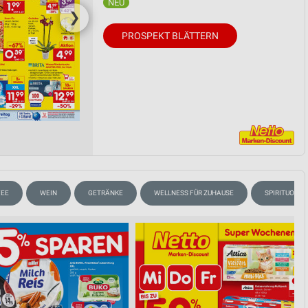
❯
PROSPEKT BLÄTTERN
FEE
WEIN
GETRÄNKE
WELLNESS FÜR ZUHAUSE
SPIRITUOSEN