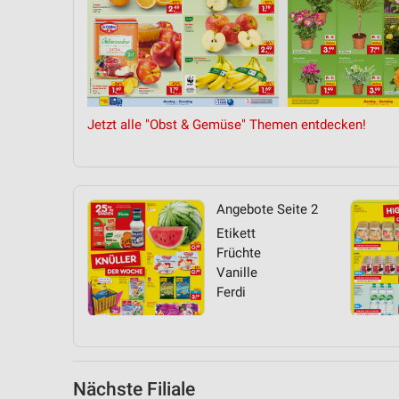
Messung der Performance von Inhalten
Analyse von Zielgruppen durch Statistiken oder Kombinationen 
Quellen
Entwicklung und Verbesserung der Angebote
Jetzt alle "Obst & Gemüse" Themen entdecken!
Verwendung reduzierter Daten zur Auswahl von Inhalten
IAB-Besonderheiten:
Verwendung genauer Standortdaten
Angebote Seite 2
Geräte anhand von aktiv angeforderten Informationen identifizie
Etikett
Früchte
Nicht-IAB-Verarbeitungszwecke:
Vanille
Notwendig
Ferdi
Performance
Funktional
Nächste Filiale
Werbung