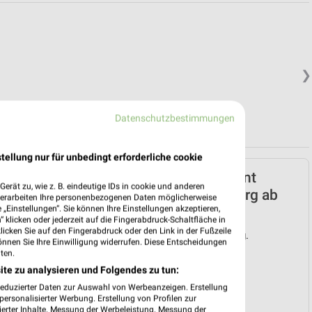
❯
Datenschutzbestimmungen
tellung nur für unbedingt erforderliche cookie
Netto Marken-Discount
erät zu, wie z. B. eindeutige IDs in cookie und anderen
Prospekt für Collenberg ab
verarbeiten Ihre personenbezogenen Daten möglicherweise
„Einstellungen“. Sie können Ihre Einstellungen akzeptieren,
Mo. den 03.08.
 klicken oder jederzeit auf die Fingerabdruck-Schaltfläche in
klicken Sie auf den Fingerabdruck oder den Link in der Fußzeile
Gültig von 03. Aug. bis 08. Aug.
önnen Sie Ihre Einwilligung widerrufen. Diese Entscheidungen
ten.
📅
Kalendereintrag erstellen
ite zu analysieren und Folgendes zu tun:
reduzierter Daten zur Auswahl von Werbeanzeigen. Erstellung
❯
ersonalisierter Werbung. Erstellung von Profilen zur
ierter Inhalte. Messung der Werbeleistung. Messung der