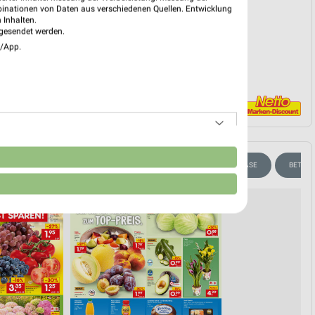
PROSPEKT BLÄTTERN
binationen von Daten aus verschiedenen Quellen. Entwicklung
 Inhalten.
gesendet werden.
e/App.
n
IRITUOSEN
GETRÄNKE
KAFFEE
OBST
KÄSE
BETTW