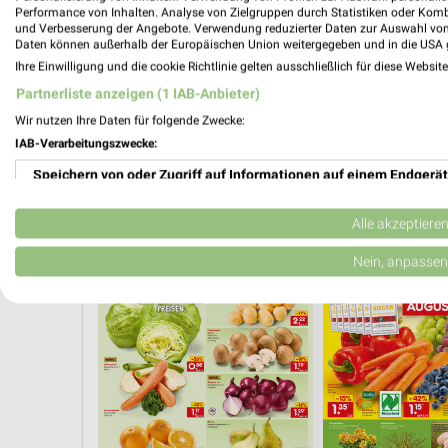
Performance von Inhalten. Analyse von Zielgruppen durch Statistiken oder Kom
und Verbesserung der Angebote. Verwendung reduzierter Daten zur Auswahl von
Daten können außerhalb der Europäischen Union weitergegeben und in die USA 
Ihre Einwilligung und die cookie Richtlinie gelten ausschließlich für diese Websit
Partnerliste anzeigen (1 IAB-Anbieter)
Wir nutzen Ihre Daten für folgende Zwecke:
IAB-Verarbeitungszwecke:
Speichern von oder Zugriff auf Informationen auf einem Endgerät
Verwendung reduzierter Daten zur Auswahl von Werbeanzeigen
Alle akzeptiere
ISCH & WURST
OBST & GEMÜSE
MODETRENDS
EISCREME
SP
Erstellung von Profilen für personalisierte Werbung
Nein, anpassen
Verwendung von Profilen zur Auswahl personalisierter Werbung
Erstellung von Profilen zur Personalisierung von Inhalten
Verwendung von Profilen zur Auswahl personalisierter Inhalte
Messung der Werbeleistung