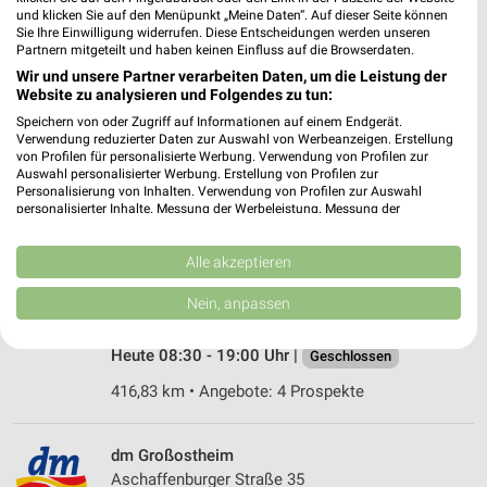
und klicken Sie auf den Menüpunkt „Meine Daten“. Auf dieser Seite können
435,08 km • Angebote: 3 Prospekte
Sie Ihre Einwilligung widerrufen. Diese Entscheidungen werden unseren
Partnern mitgeteilt und haben keinen Einfluss auf die Browserdaten.
Wir und unsere Partner verarbeiten Daten, um die Leistung der
dm Höchst i. Odw.
Website zu analysieren und Folgendes zu tun:
Wernher-von-Braun-Straße 2-6
Speichern von oder Zugriff auf Informationen auf einem Endgerät.
64739 Höchst i. Odw.
Verwendung reduzierter Daten zur Auswahl von Werbeanzeigen. Erstellung
❯
von Profilen für personalisierte Werbung. Verwendung von Profilen zur
Heute 08:00 - 20:00 Uhr |
Geschlossen
Auswahl personalisierter Werbung. Erstellung von Profilen zur
Personalisierung von Inhalten. Verwendung von Profilen zur Auswahl
430,86 km
personalisierter Inhalte. Messung der Werbeleistung. Messung der
Performance von Inhalten. Analyse von Zielgruppen durch Statistiken oder
Kombinationen von Daten aus verschiedenen Quellen. Entwicklung und
Verbesserung der Angebote. Verwendung reduzierter Daten zur Auswahl
Alle akzeptieren
Müller Großostheim
von Inhalten.
Raiffeisenstr. 8
Daten können außerhalb der Europäischen Union weitergegeben und in die
Nein, anpassen
USA gesendet werden.
63762 Großostheim
❯
Ihre Einwilligung und die cookie Richtlinie gelten ausschließlich für diese
Website/App.
Heute 08:30 - 19:00 Uhr |
Geschlossen
Partnerliste anzeigen (1 IAB-Anbieter)
416,83 km • Angebote: 4 Prospekte
Wir nutzen Ihre Daten für folgende Zwecke:
IAB-Verarbeitungszwecke:
dm Großostheim
Speichern von oder Zugriff auf Informationen
Aschaffenburger Straße 35