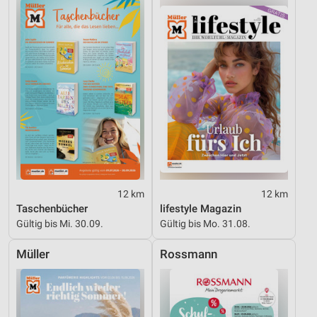
Quellen
Entwicklung und Verbesserung der Angebote
Verwendung reduzierter Daten zur Auswahl von
Inhalten
IAB-Besonderheiten:
Verwendung genauer Standortdaten
Geräte anhand von aktiv angeforderten
Informationen identifizieren
Nicht-IAB-Verarbeitungszwecke:
12 km
12 km
Notwendig
Taschenbücher
lifestyle Magazin
Gültig bis Mi. 30.09.
Gültig bis Mo. 31.08.
Performance
Müller
Rossmann
Funktional
Werbung