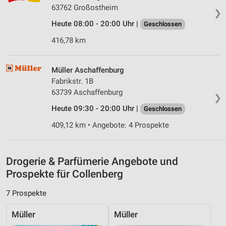
auf einem Endgerät
63762 Großostheim
❯
Verwendung reduzierter Daten zur Auswahl von
Heute 08:00 - 20:00 Uhr |
Geschlossen
Werbeanzeigen
416,78 km
Erstellung von Profilen für personalisierte
Werbung
Müller Aschaffenburg
Verwendung von Profilen zur Auswahl
Fabrikstr. 1B
personalisierter Werbung
63739 Aschaffenburg
❯
Heute 09:30 - 20:00 Uhr |
Geschlossen
Erstellung von Profilen zur Personalisierung
von Inhalten
409,12 km • Angebote: 4 Prospekte
Verwendung von Profilen zur Auswahl
personalisierter Inhalte
Drogerie & Parfümerie Angebote und
Messung der Werbeleistung
Prospekte für Collenberg
Messung der Performance von Inhalten
7 Prospekte
Analyse von Zielgruppen durch Statistiken oder
Müller
Müller
Kombinationen von Daten aus verschiedenen