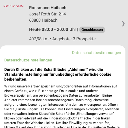
Rossmann Haibach
Josef-Roth-Str. 2+4
63808 Haibach
❯
Heute 08:00 - 20:00 Uhr |
Geschlossen
407,98 km • Angebote: 3 Prospekte
Datenschutzbestimmungen
dm Aschaffenburg
Datenschutzeinstellungen
Kulmbacher Straße 2
63743 Aschaffenburg
Durch Klicken auf die Schaltfläche „Ablehnen“ wird die
❯
Standardeinstellung nur für unbedingt erforderliche cookie
Heute 08:00 - 20:00 Uhr |
Geschlossen
beibehalten.
Wir und unsere Partner speichern und/oder greifen auf Informationen auf
409,28 km
einem Gerät zu, wie z. B. eindeutige IDs in cookie und anderen
Browserspeichern, um personenbezogene Daten zu verarbeiten. Einige
Anbieter verarbeiten Ihre personenbezogenen Daten möglicherweise
Rossmann Bad König
aufgrund eines berechtigten Interesses. Um dem zu widersprechen, öffnen
Sie die „Einstellungen“. Sie können Ihre Einstellungen akzeptieren, ablehnen
Frankfurter Str. 70
oder verwalten, indem Sie auf die Schaltfläche „Einstellungen verwalten“
64732 Bad König
❯
klicken oder jederzeit auf die Fingerabdruck-Schaltfläche in der linken
unteren Ecke der Website klicken. Um Ihre Einwilligung zu widerrufen,
Heute 08:00 - 20:00 Uhr |
Geschlossen
klicken Sie auf den Fingerabdruck oder den Link in der Fußzeile der Website