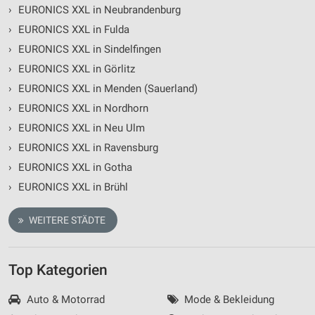
Verwendung von Profilen zur Auswahl
›
EURONICS XXL in Neubrandenburg
personalisierter Inhalte
›
EURONICS XXL in Fulda
Messung der Werbeleistung
›
EURONICS XXL in Sindelfingen
›
EURONICS XXL in Görlitz
Messung der Performance von Inhalten
›
EURONICS XXL in Menden (Sauerland)
Analyse von Zielgruppen durch Statistiken oder
›
EURONICS XXL in Nordhorn
Kombinationen von Daten aus verschiedenen
Quellen
›
EURONICS XXL in Neu Ulm
›
EURONICS XXL in Ravensburg
Entwicklung und Verbesserung der Angebote
›
EURONICS XXL in Gotha
Verwendung reduzierter Daten zur Auswahl von
›
EURONICS XXL in Brühl
Inhalten
IAB-Besonderheiten:
WEITERE STÄDTE
Verwendung genauer Standortdaten
Top Kategorien
Geräte anhand von aktiv angeforderten
Informationen identifizieren
Auto & Motorrad
Mode & Bekleidung
Nicht-IAB-Verarbeitungszwecke: