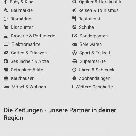
Baby & Kind
Optiker & Hörakustik
Notwendig
Baumärkte
Reisen & Tourismus
Performance
Biomärkte
Restaurant
Discounter
Schuhe
Funktional
Drogerie & Parfümerie
Sonderposten
Werbung
Elektromärkte
Spielwaren
Garten & Pflanzen
Sport & Freizeit
Gesundheit & Ärzte
Supermärkte
Getränkemärkte
Uhren & Schmuck
Kaufhäuser
Zoohandlungen
Möbel & Wohnen
Weitere Geschäfte
Die Zeitungen - unsere Partner in deiner
Region