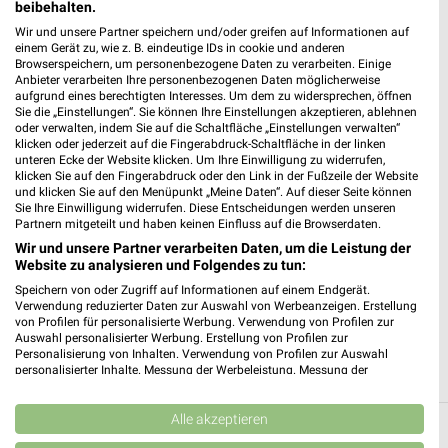
beibehalten.
Wir und unsere Partner speichern und/oder greifen auf Informationen auf
einem Gerät zu, wie z. B. eindeutige IDs in cookie und anderen
Browserspeichern, um personenbezogene Daten zu verarbeiten. Einige
Anbieter verarbeiten Ihre personenbezogenen Daten möglicherweise
aufgrund eines berechtigten Interesses. Um dem zu widersprechen, öffnen
Sie die „Einstellungen“. Sie können Ihre Einstellungen akzeptieren, ablehnen
oder verwalten, indem Sie auf die Schaltfläche „Einstellungen verwalten“
klicken oder jederzeit auf die Fingerabdruck-Schaltfläche in der linken
EURONICS XXL Söhlde-OT Nettlingen
unteren Ecke der Website klicken. Um Ihre Einwilligung zu widerrufen,
Kornstr. 1
klicken Sie auf den Fingerabdruck oder den Link in der Fußzeile der Website
❯
31185 Söhlde-OT Nettlingen
und klicken Sie auf den Menüpunkt „Meine Daten“. Auf dieser Seite können
Sie Ihre Einwilligung widerrufen. Diese Entscheidungen werden unseren
224,04 km
Partnern mitgeteilt und haben keinen Einfluss auf die Browserdaten.
Wir und unsere Partner verarbeiten Daten, um die Leistung der
Website zu analysieren und Folgendes zu tun:
XXL Fachmarkt Salzwedel Weststar GmbH
Speichern von oder Zugriff auf Informationen auf einem Endgerät.
Buchenallee 6
Verwendung reduzierter Daten zur Auswahl von Werbeanzeigen. Erstellung
❯
von Profilen für personalisierte Werbung. Verwendung von Profilen zur
29410 Salzwedel
Auswahl personalisierter Werbung. Erstellung von Profilen zur
Personalisierung von Inhalten. Verwendung von Profilen zur Auswahl
154,90 km
personalisierter Inhalte. Messung der Werbeleistung. Messung der
Performance von Inhalten. Analyse von Zielgruppen durch Statistiken oder
Kombinationen von Daten aus verschiedenen Quellen. Entwicklung und
Verbesserung der Angebote. Verwendung reduzierter Daten zur Auswahl
Alle akzeptieren
Alle Filialen, Adressen und Öffnungszeiten
von Inhalten.