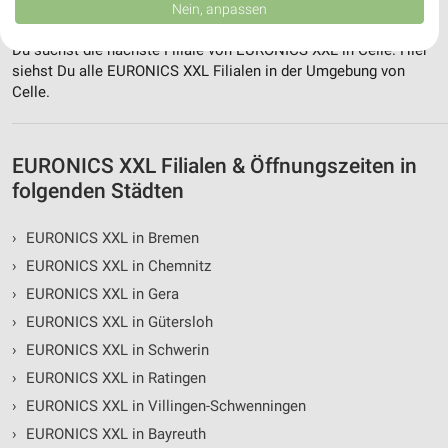
Daten können außerhalb der Europäischen Union weitergegeben und in die
von EURONICS XXL in und um Celle
Nein, anpassen
USA gesendet werden.
Ihre Einwilligung und die cookie Richtlinie gelten ausschließlich für diese
Du suchst die nächste Filiale von EURONICS XXL in Celle. Hier
Website/App.
siehst Du alle EURONICS XXL Filialen in der Umgebung von
Partnerliste anzeigen (1 IAB-Anbieter)
Celle.
Wir nutzen Ihre Daten für folgende Zwecke:
IAB-Verarbeitungszwecke:
EURONICS XXL Filialen & Öffnungszeiten in
Speichern von oder Zugriff auf Informationen
auf einem Endgerät
folgenden Städten
Verwendung reduzierter Daten zur Auswahl von
›
EURONICS XXL in Bremen
Werbeanzeigen
›
EURONICS XXL in Chemnitz
Erstellung von Profilen für personalisierte
›
EURONICS XXL in Gera
Werbung
›
EURONICS XXL in Gütersloh
Verwendung von Profilen zur Auswahl
›
EURONICS XXL in Schwerin
personalisierter Werbung
›
EURONICS XXL in Ratingen
Erstellung von Profilen zur Personalisierung
›
EURONICS XXL in Villingen-Schwenningen
von Inhalten
›
EURONICS XXL in Bayreuth