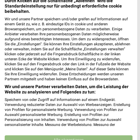
Lidl Prospekt für Celle ab Mo. den 03.08.
Durch Klicken auf die Schaltfläche „Ablehnen“ wird die
Standardeinstellung nur für unbedingt erforderliche cookie
Gültig von 03. Aug. bis 08. Aug.
beibehalten.
Wir und unsere Partner speichern und/oder greifen auf Informationen auf
📅
Kalendereintrag erstellen
einem Gerät zu, wie z. B. eindeutige IDs in cookie und anderen
Browserspeichern, um personenbezogene Daten zu verarbeiten. Einige
Anbieter verarbeiten Ihre personenbezogenen Daten möglicherweise
PROSPEKT BLÄTTERN
aufgrund eines berechtigten Interesses. Um dem zu widersprechen, öffnen
Sie die „Einstellungen“. Sie können Ihre Einstellungen akzeptieren, ablehnen
oder verwalten, indem Sie auf die Schaltfläche „Einstellungen verwalten“
klicken oder jederzeit auf die Fingerabdruck-Schaltfläche in der linken
unteren Ecke der Website klicken. Um Ihre Einwilligung zu widerrufen,
klicken Sie auf den Fingerabdruck oder den Link in der Fußzeile der Website
ANGEBOTE AB MONTAG
ANGEBOTE AB DONNERSTAG
CLEVER SPA
und klicken Sie auf den Menüpunkt „Meine Daten“. Auf dieser Seite können
Sie Ihre Einwilligung widerrufen. Diese Entscheidungen werden unseren
Partnern mitgeteilt und haben keinen Einfluss auf die Browserdaten.
Wir und unsere Partner verarbeiten Daten, um die Leistung der
Website zu analysieren und Folgendes zu tun:
Speichern von oder Zugriff auf Informationen auf einem Endgerät.
Verwendung reduzierter Daten zur Auswahl von Werbeanzeigen. Erstellung
von Profilen für personalisierte Werbung. Verwendung von Profilen zur
Auswahl personalisierter Werbung. Erstellung von Profilen zur
Personalisierung von Inhalten. Verwendung von Profilen zur Auswahl
personalisierter Inhalte. Messung der Werbeleistung. Messung der
Performance von Inhalten. Analyse von Zielgruppen durch Statistiken oder
Kombinationen von Daten aus verschiedenen Quellen. Entwicklung und
Verbesserung der Angebote. Verwendung reduzierter Daten zur Auswahl
Alle akzeptieren