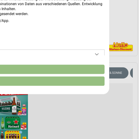
PROSPEKT BLÄTTERN
binationen von Daten aus verschiedenen Quellen. Entwicklung
 Inhalten.
gesendet werden.
e/App.
n
TUOSEN
WEIN
ANGEBOTE AB SAMSTAG
SOMMER & SONNE
A