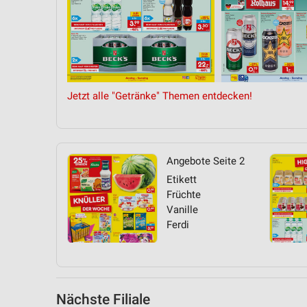
Messung der Performance von Inhalten
Analyse von Zielgruppen durch Statistiken oder Kombinationen 
Quellen
Entwicklung und Verbesserung der Angebote
Jetzt alle "Getränke" Themen entdecken!
Verwendung reduzierter Daten zur Auswahl von Inhalten
IAB-Besonderheiten:
Verwendung genauer Standortdaten
Angebote Seite 2
Geräte anhand von aktiv angeforderten Informationen identifizie
Etikett
Früchte
Nicht-IAB-Verarbeitungszwecke:
Vanille
Notwendig
Ferdi
Performance
Funktional
Nächste Filiale
Werbung