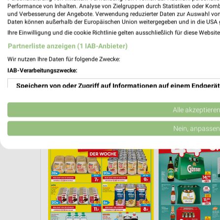
Performance von Inhalten. Analyse von Zielgruppen durch Statistiken oder Kom
und Verbesserung der Angebote. Verwendung reduzierter Daten zur Auswahl von
Daten können außerhalb der Europäischen Union weitergegeben und in die USA 
Ihre Einwilligung und die cookie Richtlinie gelten ausschließlich für diese Websit
Partnerliste anzeigen (1 IAB-Anbieter)
Wir nutzen Ihre Daten für folgende Zwecke:
IAB-Verarbeitungszwecke:
Speichern von oder Zugriff auf Informationen auf einem Endgerät
Verwendung reduzierter Daten zur Auswahl von Werbeanzeigen
Alle akzeptiere
KAFFEE
GETRÄNKE
MODETRENDS
EISCREME
SPIRI
Erstellung von Profilen für personalisierte Werbung
Nein, anpassen
Verwendung von Profilen zur Auswahl personalisierter Werbung
Erstellung von Profilen zur Personalisierung von Inhalten
Verwendung von Profilen zur Auswahl personalisierter Inhalte
Messung der Werbeleistung