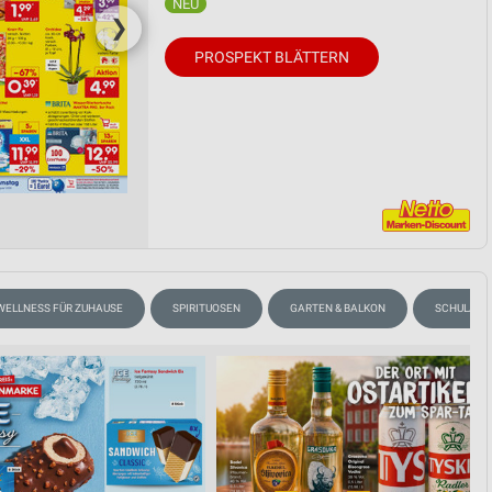
❯
PROSPEKT BLÄTTERN
WELLNESS FÜR ZUHAUSE
SPIRITUOSEN
GARTEN & BALKON
SCHULANF