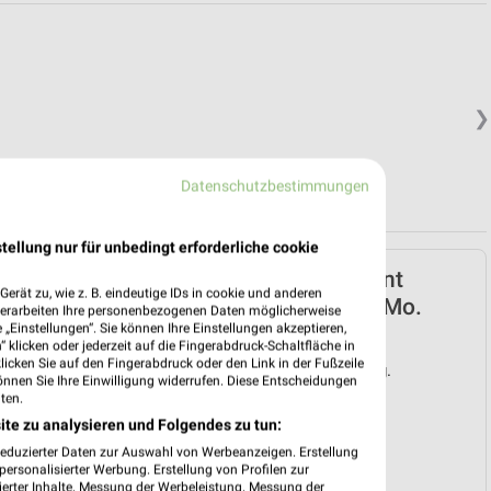
❯
Datenschutzbestimmungen
tellung nur für unbedingt erforderliche cookie
Netto Marken-Discount
erät zu, wie z. B. eindeutige IDs in cookie und anderen
Prospekt für Calw ab Mo.
verarbeiten Ihre personenbezogenen Daten möglicherweise
„Einstellungen“. Sie können Ihre Einstellungen akzeptieren,
den 03.08.
 klicken oder jederzeit auf die Fingerabdruck-Schaltfläche in
klicken Sie auf den Fingerabdruck oder den Link in der Fußzeile
Gültig von 03. Aug. bis 08. Aug.
önnen Sie Ihre Einwilligung widerrufen. Diese Entscheidungen
ten.
📅
Kalendereintrag erstellen
ite zu analysieren und Folgendes zu tun:
reduzierter Daten zur Auswahl von Werbeanzeigen. Erstellung
❯
ersonalisierter Werbung. Erstellung von Profilen zur
ierter Inhalte. Messung der Werbeleistung. Messung der